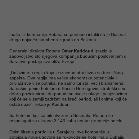
Inače, iz kompanije Rotana su ponosno istakli da je Bosmal
druga najveća stambena zgrada na Balkanu.
Generalni direktor Rotane
Omer Kaddouri
izrazio je
zadovoljstvo što njegova kompanija budućim poslovanjem u
Sarajevu postaje sve bliža Evropi.
„Dolazimo u regiju koja je iznimno atraktivna sa turističkog
aspekta. Ova regija ima velike ekonomske potencijale i
privlači sve više putnika, ne samo turista, već i biznismena.
Sa našim prvim hotelom u Bosni i Hercegovini strateški smo
dobro pozicionirani da ponudimo svoje usluge i posjetiocima
koji će se u zemlji zadržati na kraći period, ali i onima koji će
ostati duže“, rekao je Kaddouri.
Sa hotelom koji će biti otvoren u Bosmalu, Rotana će
raspolagati sa ukupno 3.143 soba unutar grupacije hotela.
Osim širenja portfolija u Sarajevu, ova kompanije je
potpisala nove ugovore za rukovođenje hotelima u Dubaiju.