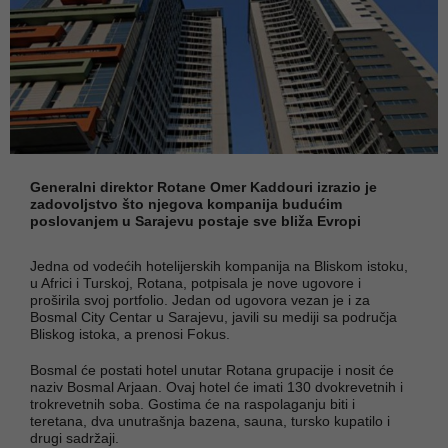
Generalni direktor Rotane Omer Kaddouri izrazio je
zadovoljstvo što njegova kompanija budućim
poslovanjem u Sarajevu postaje sve bliža Evropi
Jedna od vodećih hotelijerskih kompanija na Bliskom istoku,
u Africi i Turskoj, Rotana, potpisala je nove ugovore i
proširila svoj portfolio. Jedan od ugovora vezan je i za
Bosmal City Centar u Sarajevu, javili su mediji sa područja
Bliskog istoka, a prenosi Fokus.
Bosmal će postati hotel unutar Rotana grupacije i nosit će
naziv Bosmal Arjaan. Ovaj hotel će imati 130 dvokrevetnih i
trokrevetnih soba. Gostima će na raspolaganju biti i
teretana, dva unutrašnja bazena, sauna, tursko kupatilo i
drugi sadržaji.