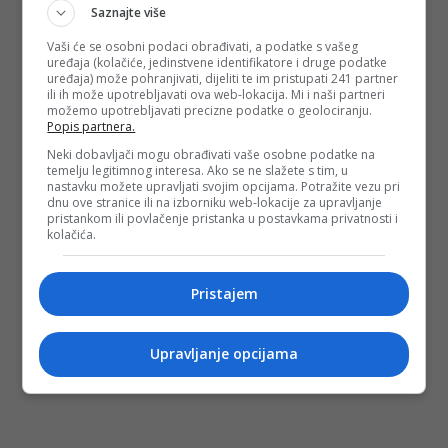
Saznajte više
Vaši će se osobni podaci obrađivati, a podatke s vašeg
uređaja (kolačiće, jedinstvene identifikatore i druge podatke
uređaja) može pohranjivati, dijeliti te im pristupati 241 partner
ili ih može upotrebljavati ova web-lokacija. Mi i naši partneri
možemo upotrebljavati precizne podatke o geolociranju.
Popis partnera.
Neki dobavljači mogu obrađivati vaše osobne podatke na
temelju legitimnog interesa. Ako se ne slažete s tim, u
nastavku možete upravljati svojim opcijama. Potražite vezu pri
dnu ove stranice ili na izborniku web-lokacije za upravljanje
pristankom ili povlačenje pristanka u postavkama privatnosti i
kolačića.
Pristajem
Upravljanje opcijama