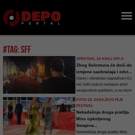
#tag: sff
SPEKTAKL ZA KRAJ SFF-A
Zbog Solomuna će doći do
izmjene saobraćaja i odvi...
Slavni i višestruko nagrađivani DJ
već četiri puta je nastupao pred
sarajevskom publikom, a na istom
mjestu 2019. godine u njegovim
FOTO/ 28. SARAJEVO FILM
specifičnim zvukovima do ranih
FESTIVAL
jutarnjih sati uživale su na
Nekadašnja druga pratilja
desetine hiljada ljudi. Tada se i
Miss opkoljenog
sam zahvalio svojim obožavatelj...
Sarajeva...
Nekadašnja druga pratilja Miss