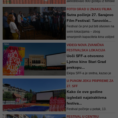
akreditovalo 900 gostiju iz filmske
industrije iz regije, Evrope i svijeta
FOTO/ GRAD U ZNAKU FILMA
koji će ovih festivalskih dana
Sutra počinje 27. Sarajevo
boraviti u Sarajevu. On je pozvao
Film Festival: Tanoviće...
sve da uživaju u filmovima
Festival će prvi put biti otvoren na
sljedećih nekoliko dana
svim lokacijama – zbog
smanjenih kapaciteta kina uslijed
pandemije, povećan je broj
VIDEO/ NOVA ZVANIČNA
lokacija da bi što više onih koji
FESTIVALSKA LOKACIJA
žele mogli pogledati filmove. Film
Uoči SFF-a otvoreno
Danisa Tanovića sutra će biti
Ljetno kino Stari Grad
prikazan na čak 14 lokacija
prekopu...
Ekipa SFF-a je sretna, kazao je
dalje direktor, što Festival dobija
U PUNOM JEKU PRIPREME ZA
najzanimljiviju lokaciju koja će biti
27. SFF
najviše promovirana
Kako će ove godine
izgledati najatraktivna
festiva...
Festival počinje u petak, 13.
augusta svjetskim premijerama
FESTIVAL U CENTRU