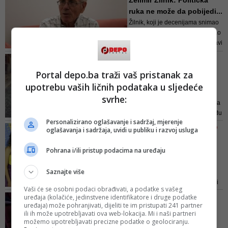
Želimir Žilnik: Politička
Film Festivala
ruka ne može da pobijedi...
Žilnik, koji je decenijama snimao
niskobudžetne filmove, uspijevao
je da ostane angažovan i da pravi
filmove koji su bili kritika, ogledalo
FILMSKA KRITIKA
postojećih sistema, te su ga
Sarajevo svedeno na
Portal depo.ba traži vaš pristanak za
nerijetko nazivali kritičarem
ćevap: Nažalost, Danisov
sistema. Govoreći o tome, Želimir
upotrebu vaših ličnih podataka u sljedeće
'Dese...
Žilnik smatra da je njeg...
svrhe:
Danisov Deset u pola ostao je na
nevješto izrađenoj granici između
Personalizirano oglašavanje i sadržaj, mjerenje
drame i komedije, nespretno
FOTO/ U KONKURENCIJI BILO
oglašavanja i sadržaja, uvidi u publiku i razvoj usluga
balansirajući među žanrovima,
16 NASLOVA
pokušavajući da djeluje kao
Prvi put dodijeljene
Pohrana i/ili pristup podacima na uređaju
komedija situacije uparena sa
nagrade Srce Sarajeva za
(socijalnom) dramom. Scenarij
TV s...
Saznajte više
koji potpisuje sam reditelj zajedno
Iz produkcije TV serija iz Bosne i
sa scena...
Vaši će se osobni podaci obrađivati, a podatke s vašeg
Hercegovine, Hrvatske, Srbije,
uređaja (kolačiće, jedinstvene identifikatore i druge podatke
FOTO&VIDEO/ REGIONALNA
Crne Gore, Sjeverne Makedonije,
uređaja) može pohranjivati, dijeliti te im pristupati 241 partner
PREMIJERA
ili ih može upotrebljavati ova web-lokacija. Mi i naši partneri
Kosova i Slovenije, koje su
Film 'Tvornice radnicima'
možemo upotrebljavati precizne podatke o geolociranju.
premijerno prikazane od 1.