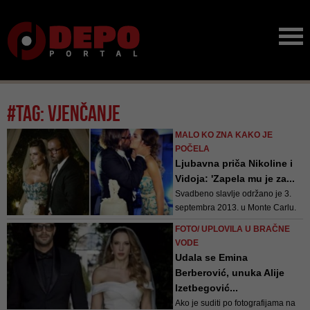
#tag: vjenčanje
MALO KO ZNA KAKO JE
POČELA
Ljubavna priča Nikoline i
Vidoja: 'Zapela mu je za...
Svadbeno slavlje održano je 3.
septembra 2013. u Monte Carlu.
Nikolina je nosila vjenčanicu s
FOTO/ UPLOVILA U BRAČNE
potpisom dizajnerice Monigue
VODE
Lhuillier, što je za nju bilo ‘nešto
Udala se Emina
novo’, ali i ‘nešto plavo’ – s
Berberović, unuka Alije
obzirom na zanimljive plave
Izetbegović...
detalje na ovoj haljini! Nikolina je
Ako je suditi po fotografijama na
u...