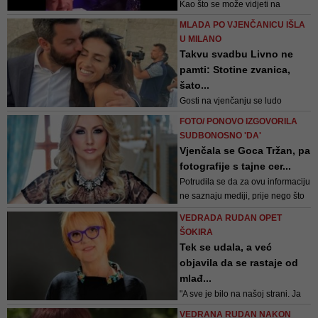
Kao što se može vidjeti na
snimku, rasplesani mladenci
MLADA PO VJENČANICU IŠLA
pjevali su uglas sa Sejom
U MILANO
Sexonom, frontmenom kultnog
Takvu svadbu Livno ne
benda, koji je sve prisutne digao
pamti: Stotine zvanica,
na noge
šato...
Gosti na vjenčanju se ludo
zabavljaju, čuju se pjesme
FOTO/ PONOVO IZGOVORILA
tamburaškog sastava koji pjeva
SUDBONOSNO 'DA'
"Ajde Mate da te oženimo, da se s
Vjenčala se Goca Tržan, pa
tobom više ne patimo!"
fotografije s tajne cer...
Potrudila se da za ovu informaciju
ne saznaju mediji, prije nego što
je izgovorila sudbonosno "da"
VEDRADA RUDAN OPET
ŠOKIRA
Tek se udala, a već
objavila da se rastaje od
mlađ...
"A sve je bilo na našoj strani. Ja
sam imala lovu i željela njega, on
VEDRANA RUDAN NAKON