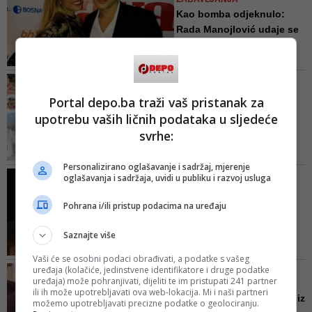
mrežama
Kao bomba odjeknulo:
Rada Manojlović udaje se
za H...
Pjevačica i pjevač već dugi niz
godina uživaju u svojoj vezi, a
O NOVOJ LJUBAVI MINISTRA
trude se da svoju ljubavnu idilu
PRVA PROGOVORILA
Portal depo.ba traži vaš pristanak za
sačuvaju isključivo za sebe. Ipak
NJEGOVA BIVŠA SUPRUGA
upotrebu vaših ličnih podataka u sljedeće
detalji vjenčanja dospjeli su u
Oženio se Staša Košarac,
javnost, a, kako se navodi,
svrhe:
nova supruga mlađa 17
navodno će i sami finanirasti
god...
glamurozno slavlje
Personalizirano oglašavanje i sadržaj, mjerenje
Ovo je 45-godišnjem Staši
FOTO/ POZIRALI NA STAROM
oglašavanja i sadržaja, uvidi u publiku i razvoj usluga
Košarcu treći brak, a politički
MOSTU
protivnici ga zadirkuju da je sa
Transrodna pjevačica
Pohrana i/ili pristup podacima na uređaju
svakom novom funkcijom i
Electra Elite se udala za
odlaskom na viši nivo vlasti
Mos...
Saznajte više
"mijenjao ženu"
Pjevačica je prošle sedmice iz
Vaši će se osobni podaci obrađivati, a podatke s vašeg
Ciriha doputovala u Sarajevo,
uređaja (kolačiće, jedinstvene identifikatore i druge podatke
FOTO I VIDEO/ NAKON
gdje je odsjela sa prijateljima, a u
uređaja) može pohranjivati, dijeliti te im pristupati 241 partner
ŠERIJATSKOG VJENČANJA
ili ih može upotrebljavati ova web-lokacija. Mi i naši partneri
subotu u popodnevnim satima
Procurile prve fotografije iz
možemo upotrebljavati precizne podatke o geolociranju.
sve je bilo dogovoreno i