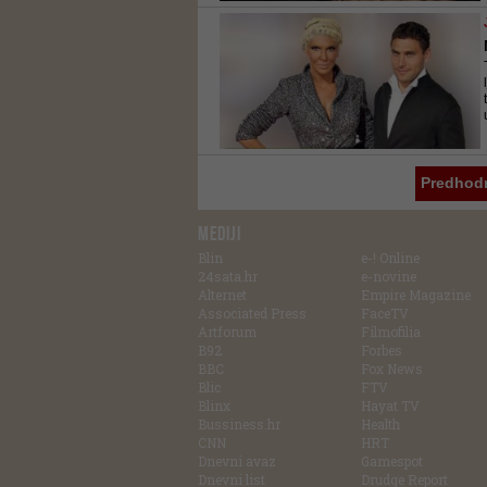
Predhod
MEDIJI
Blin
e-! Online
24sata.hr
e-novine
Alternet
Empire Magazine
Associated Press
FaceTV
Artforum
Filmofilia
B92
Forbes
BBC
Fox News
Blic
FTV
Blinx
Hayat TV
Bussiness.hr
Health
CNN
HRT
Dnevni avaz
Gamespot
Dnevni list
Drudge Report