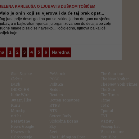
JELENA KARLEUŠA O LJUBAVI S DUŠKOM TOŠIĆEM
Malo je onih koji su vjerovali da će taj brak opst...
Tog juna prije deset godina par se zakleo jedno drugom na vječnu
ljubav, a o bajkovitom vjenčanju organizovanom do detalja po želji
trudne mlade pisalo se naveliko... I očigledno, njihova bajka još
uvijek traje
na
1
2
3
4
5
6
Naredna
Glas Srpske
Pešćanik
The Guardian
Globus
POGO
The New Yorker
IMDb
Politika
The New York Times
INDEX.HR
Reddit
The Sun
Indie Wire
Reuters
The Times
Jutarnji list
Rotten Tomatoes
Time
Kurir
RTRS
TMZ
Miniclip
RTS
Tportal
net.hr
Screen Daily
TV1
Nezavisne
Slobodna Bosna
Variety
News Google
Sky
Večenji list
Newsweek
Svet
Vijesti online
Oslobođenje
The Huffington Post
You Tube