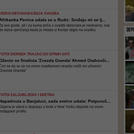
VIDEO/ NESVAKIDAŠNJA SVADBA
Afrikanka Penina udala se u Rudo: Sviđaju mi se lj...
Za sve goste, ali i za kuma priča o svadbi djelovala je nestvarno, sve
DEP
do dana vjenčanja kada je mlada iz Kenije stigla na svadbu
FOTO/ DERNEK TRAJAO DO SITNIH SATI
Oženio se finalista 'Zvezda Granda' Ahmed Orahovči...
Čini se da su se na ovom svadbenom veselju našli svi učesnici
"Zvezda Granda"
FOTO/ ZALJUBLJENA I SRETNA
Napadnuta u Banjaluci, sada sretno udata: Potporuč...
Dajana je vijest o stupanju u brak u New Yorku objavila na svom
Instagram profilu