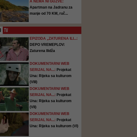
A NEMA NI GUŽVE:
Apartman na Jadranu za
manje od 70 KM, ruč...
O
TV
EPIZODA „ZATURENA ILI...:
DEPO VREMEPLOV:
Zaturena Ilidža
DOKUMENTARNI WEB
SERIJAL NA...:
Projekat
Una: Rijeka sa kulturom
(VIII)
DOKUMENTARNI WEB
SERIJAL NA...:
Projekat
Una: Rijeka sa kulturom
(VII)
DOKUMENTARNI WEB
SERIJAL NA...:
Projekat
Una: Rijeka sa kulturom (VI)