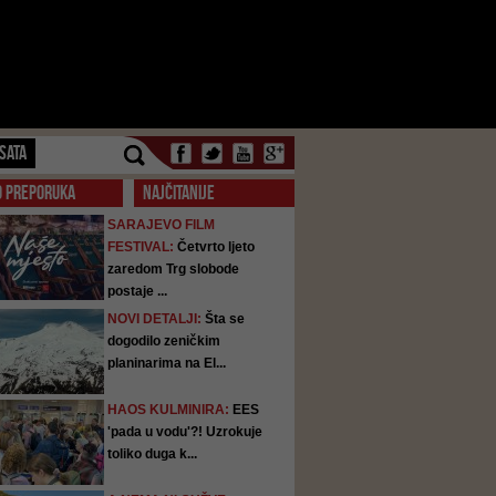
SATA
O PREPORUKA
NAJČITANIJE
SARAJEVO FILM
FESTIVAL:
Četvrto ljeto
zaredom Trg slobode
postaje ...
NOVI DETALJI:
Šta se
dogodilo zeničkim
planinarima na El...
HAOS KULMINIRA:
EES
'pada u vodu'?! Uzrokuje
toliko duga k...