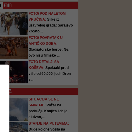
O
FOTO
FOTO/ POD NALETOM
VRUĆINA:
Slike iz
uzavrelog grada: Sarajevo
krcato ...
FOTO/ POVRATAK U
ANTIČKO DOBA:
Gladijatorske borbe: Ne,
ovo nisu filmske ...
FOTO DETALJI SA
KOŠEVA:
Spektakl pred
više od 60.000 ljudi: Dron
s...
SATA
SITUACIJA SE NE
SMIRUJE:
Požar na
području Konjica i dalje
aktivan,...
STANJE NA PUTEVIMA:
Duge kolone vozila na