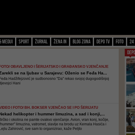
& Mediji
Sport
Žurnal
Žena IN
Blog zona
Depo TV
FOTO
24 
DEP
FOTO/ OBAVLJENO I ŠERIJATSKO I GRAĐANSKO VJENČANJE
Zarekli se na ljubav u Sarajevu: Oženio se Feđa Ha...
Feđa Hadžifejzović je sudbonosno "Da" rekao svojoj dugogodišnjoj
djevojci Hani
VIDEO I FOTO/ BH. BOKSER VJENČAO SE I PO ŠERIJATU
Nekad helikopter i hummer limuzina, a sad i konji,...
Brčko i okolina ne pamte ovakvo vjenčanje. Avion, vran konj, kočije,
"hummer" limuzina, vatromet, slavlje na brodu uz Kemala Hasića i
Lejlu Zahirović, sve sam to organizirao, kaže Peljto