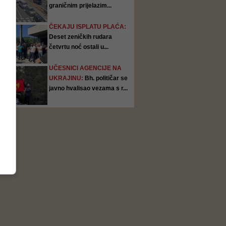
graničnim prijelazim...
ČEKAJU ISPLATU PLAĆA:
Deset zeničkih rudara
četvrtu noć ostali u...
UČESNICI AGENCIJE NA
UKRAJINU:
Bh. političar se
javno hvalisao vezama s r...