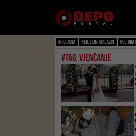
Info dana
Nedjeljni magazin
Kultura 
#tag: vjenčanje