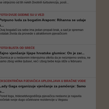
se otrijeznio od tih nekih životnih turbulencija, posli...
FOTO/ DVIJE GODINE SU U VEZI
Potpuno luda za bogatim Arapom: Rihanna se udaje
z...
Ovaj bogataš iza sebe ima jedan propali brak, a sad je spreman
ostatak života da provede s atraktivnom pjevačicom
FOTO/ BLISTA OD SREĆE
Tajno vjenčanje lijepe hrvatske glumice: On je zar...
Glumica je u nedavnim intervjuima otkrila da je neizmjerno sretna, ne
samo zbog velike ljubavi, već i zbog bebe koja stiže u februaru
EKSCENTRIČNA PJEVAČICA UPLOVLJAVA U BRAČNE VODE
Lady Gaga organizuje vjenčanje za pamćenje: Samo
p...
Pored toga, tridesetdvogodišnja pjevačica nedavno je najavila
početak svoje dugo očekivane rezidencije u Vegasu