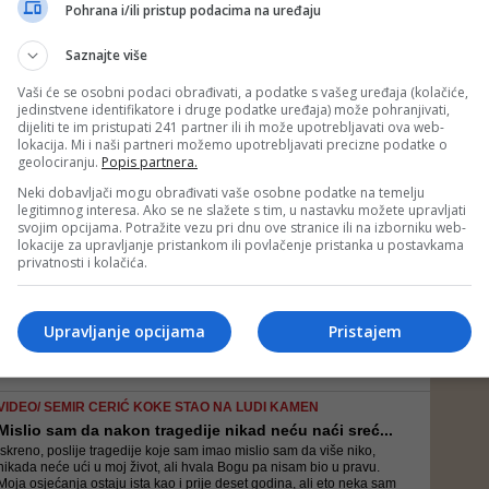
Nesreća se dogodila 40 minuta iza ponoći na novom kružnom toku u
Pohrana i/ili pristup podacima na uređaju
trebinjskom naselju Mokri dolovi, kada je mladoženja, koji je
upravljao automobilom „alfa romeo“ izletio s puta i udario u stijenu
Saznajte više
Vaši će se osobni podaci obrađivati, a podatke s vašeg uređaja (kolačiće,
jedinstvene identifikatore i druge podatke uređaja) može pohranjivati,
FOTO/ SPREMA SE NEZABORAVNA FEŠTA NA LUKSUZNOM
dijeliti te im pristupati 241 partner ili ih može upotrebljavati ova web-
IMANJU
lokacija. Mi i naši partneri možemo upotrebljavati precizne podatke o
Udaje se kraljica vjenčanja: Maja Šuput reći će DA...
geolociranju.
Popis partnera.
Maja je u međuvremenu na Instagramu objavila i fotografiju na kojoj
Neki dobavljači mogu obrađivati vaše osobne podatke na temelju
se vidi čipkasta vjenčanica dugih rukava
legitimnog interesa. Ako se ne slažete s tim, u nastavku možete upravljati
svojim opcijama. Potražite vezu pri dnu ove stranice ili na izborniku web-
lokacije za upravljanje pristankom ili povlačenje pristanka u postavkama
FOTO/ NJIHOVO VJENČANJE IZ BAJKE
privatnosti i kolačića.
Udala se bh. manekenka Dalila Tufo: 'Dok sam Jasmi...
Vjenčanju je prethodio romantični čin zaruka, koje je mladi par
upriličio u decembru prošle godine na Bjelašnici. Tada su i donijeli
Upravljanje opcijama
Pristajem
odluku da svoju ljubav krunišu brakom s prvim danima proljeća
VIDEO/ SEMIR CERIĆ KOKE STAO NA LUDI KAMEN
Mislio sam da nakon tragedije nikad neću naći sreć...
Iskreno, poslije tragedije koje sam imao mislio sam da više niko,
nikada neće ući u moj život, ali hvala Bogu pa nisam bio u pravu.
Moja osjećanja ostaju ista kao i prije deset godina, ali eto neka sam