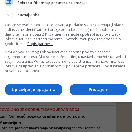
Sta god da bude ishod drugostepene presude jeste činjenica da će
Pohrana i/ili pristup podacima na uređaju
Mladićevo djelo ostati živo i ono protiv čega se moramo boriti -
poručuje Emir Suljagić
Saznajte više
Vaši će se osobni podaci obrađivati, a podatke s vašeg uređaja (kolačiće,
jedinstvene identifikatore i druge podatke uređaja) može pohranjivati,
EMIR SULJAGIĆ (DJEČAČKI) ISKRENO
dijeliti te im pristupati 241 partner ili ih može upotrebljavati ova web-
Zašto sam kivan na Hadžifejzovića? Kad sam ga
lokacija. Mi i naši partneri možemo upotrebljavati precizne podatke o
upoz...
geolociranju.
Popis partnera.
Kako je to tačno interview sa Timothyjem Lessom u interesu javnosti?
Neki dobavljači mogu obrađivati vaše osobne podatke na temelju
Čovjek sa, u najgorem slučaju, lobističkom prošlošću prepakovan u
legitimnog interesa. Ako se ne slažete s tim, u nastavku možete upravljati
„analitičara“ i stavljen pred bosanskohercegovačku javnost da ponovi
svojim opcijama. Potražite vezu pri dnu ove stranice ili na izborniku web-
zlosutne tvrdnje stare trideset godina da mi, Bošnjac...
lokacije za upravljanje pristankom ili povlačenje pristanka u postavkama
EMIR SULJAGIĆ, DIREKTOR MEMORIJALNOG CENTRA
privatnosti i kolačića.
SREBRENICA
Formirali su predmet, a šta će biti kad padne mrtv...
Ovaj podatak je manje - više poznat barem 15 godina. 13 godina
Upravljanje opcijama
Pristajem
najmanje Tužilaštvo sjedi na njemu, ispričao je Suljagić
DOVOLJNO JE OKRENUTI SAMO JEDAN BROJ
Emir Suljagić pozvao građane da pomognu
Memorijaln...
Nažalost, problem finansiranja Memorijalnog centra Srebrenica-