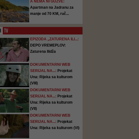
A NEMA NI GUŽVE:
Apartman na Jadranu za
manje od 70 KM, ruč...
O
TV
EPIZODA „ZATURENA ILI...:
DEPO VREMEPLOV:
Zaturena Ilidža
DOKUMENTARNI WEB
SERIJAL NA...:
Projekat
Una: Rijeka sa kulturom
(VIII)
DOKUMENTARNI WEB
SERIJAL NA...:
Projekat
Una: Rijeka sa kulturom
(VII)
DOKUMENTARNI WEB
SERIJAL NA...:
Projekat
Una: Rijeka sa kulturom (VI)