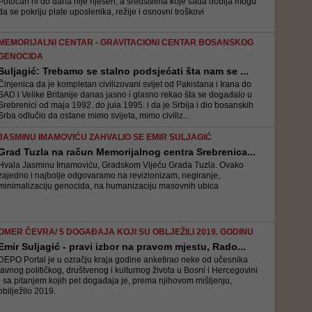
Potočari ni do dana nije riješen, a sredstvima koje sada dobija mogu
da se pokriju plate uposlenika, režije i osnovni troškovi
MEMORIJALNI CENTAR - GRAVITACIONI CENTAR BOSANSKOG
GENOCIDA
Suljagić: Trebamo se stalno podsjećati šta nam se ...
Činjenica da je kompletan civilizovani svijet od Pakistana i Irana do
SAD i Velike Britanije danas jasno i glasno rekao šta se događalo u
Srebrenici od maja 1992. do jula 1995. i da je Srbija i dio bosanskih
Srba odlučio da ostane mimo svijeta, mimo civiliz...
JASMINU IMAMOVIĆU ZAHVALIO SE EMIR SULJAGIĆ
Grad Tuzla na račun Memorijalnog centra Srebrenica...
Hvala Jasminu Imamoviću, Gradskom Vijeću Grada Tuzla. Ovako
zajedno i najbolje odgovaramo na revizionizam, negiranje,
minimalizaciju genocida, na humanizaciju masovnih ubica
OMER ČEVRA/ 5 DOGAĐAJA KOJI SU OBLJEŽILI 2019. GODINU
Emir Suljagić - pravi izbor na pravom mjestu, Rado...
DEPO Portal je u ozračju kraja godine anketirao neke od učesnika
javnog političkog, društvenog i kulturnog života u Bosni i Hercegovini
- sa pitanjem kojih pet događaja je, prema njihovom mišljenju,
obilježilo 2019.