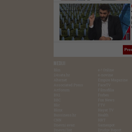
Pre
MEDIJI
Blin
e-! Online
24sata.hr
e-novine
Alternet
Empire Magazine
Associated Press
FaceTV
Artforum
Filmofilia
B92
Forbes
BBC
Fox News
Blic
FTV
Blinx
Hayat TV
Bussiness.hr
Health
CNN
HRT
Dnevni avaz
Gamespot
Dnevni list
Drudge Report