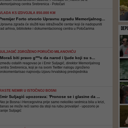
Memorijalnog centra Srebrenica - Potočari
VLADA KS IZDVOJILA 850.000 KM
Premijer Forto otvorio Upravnu zgradu Memorijalnog...
Upravna zgrada će služiti kao istraživački centar koji će nadopuniti
DEP
rad arhiva, biblioteke i dokumentacionog centra u Potočarima
SULJAGIĆ ZGROŽENO PORUČIO MILANOVIĆU
'Moraš biti pravo g***o da narod i ljude koji su s...
Između ostalih reagovao je i Emir Suljagić, direktor Memorijalnog
centra Srebrenica, koji je na svom Twitter nalogu zgroženo
prokomentarisao najnoviju izjavu hrvatskog predsjednika
RASTE NEMIR U ISTOČNOJ BOSNI
Emir Suljagić upozorava: 'Pronose se i glasine da ...
Ako je Bosna i Hercegovina prije samo nekoliko sedmica bila u krizi,
danas se može reći samo da stoji na rubu provalije! - upozorio je
ranije Suljagić