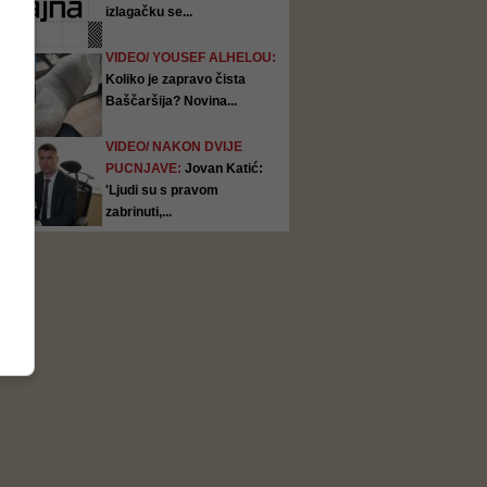
izlagačku se...
VIDEO/ YOUSEF ALHELOU:
Koliko je zapravo čista
Baščaršija? Novina...
VIDEO/ NAKON DVIJE
PUCNJAVE:
Jovan Katić:
'Ljudi su s pravom
zabrinuti,...