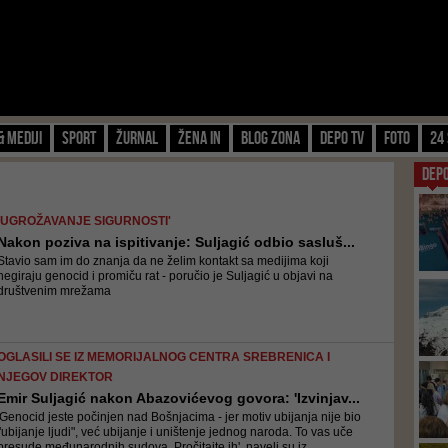
& Mediji
Sport
Žurnal
Žena IN
Blog zona
Depo TV
FOTO
24 
DEP
'UGROŽAVANJE SIGURNOSTI'
Nakon poziva na ispitivanje: Suljagić odbio sasluš...
Stavio sam im do znanja da ne želim kontakt sa medijima koji
negiraju genocid i promiču rat - poručio je Suljagić u objavi na
društvenim mrežama
OGLASILI SE IZ MEMORIJALNOG CENTRA SREBRENICA I
NJEGOV DIREKTOR
Emir Suljagić nakon Abazovićevog govora: 'Izvinjav...
'Genocid jeste počinjen nad Bošnjacima - jer motiv ubijanja nije bio
"ubijanje ljudi", već ubijanje i uništenje jednog naroda. To vas uče
presude međunarodnih sudova. Pročitajte ih', naveli su iz