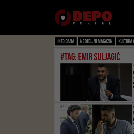
Info dana
Nedjeljni magazin
Kultura 
#tag: emir suljagić