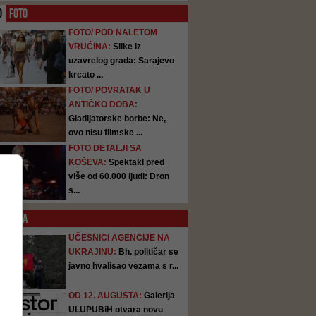
O
FOTO
FOTO/ POD NALETOM
VRUĆINA:
Slike iz
uzavrelog grada: Sarajevo
krcato ...
FOTO/ POVRATAK U
ANTIČKO DOBA:
Gladijatorske borbe: Ne,
ovo nisu filmske ...
FOTO DETALJI SA
KOŠEVA:
Spektakl pred
više od 60.000 ljudi: Dron
s...
SATA
UČESNICI AGENCIJE NA
UKRAJINU:
Bh. političar se
javno hvalisao vezama s r...
OD 12. AUGUSTA:
Galerija
ULUPUBiH otvara novu