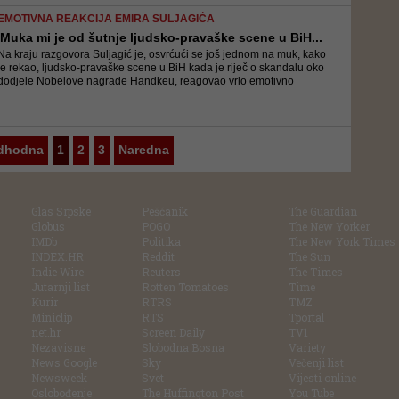
EMOTIVNA REAKCIJA EMIRA SULJAGIĆA
'Muka mi je od šutnje ljudsko-pravaške scene u BiH...
Na kraju razgovora Suljagić je, osvrćući se još jednom na muk, kako
je rekao, ljudsko-pravaške scene u BiH kada je riječ o skandalu oko
dodjele Nobelove nagrade Handkeu, reagovao vrlo emotivno
dhodna
1
2
3
Naredna
Glas Srpske
Pešćanik
The Guardian
Globus
POGO
The New Yorker
IMDb
Politika
The New York Times
INDEX.HR
Reddit
The Sun
Indie Wire
Reuters
The Times
Jutarnji list
Rotten Tomatoes
Time
Kurir
RTRS
TMZ
Miniclip
RTS
Tportal
net.hr
Screen Daily
TV1
Nezavisne
Slobodna Bosna
Variety
News Google
Sky
Večenji list
Newsweek
Svet
Vijesti online
Oslobođenje
The Huffington Post
You Tube