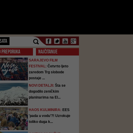
SATA
O PREPORUKA
NAJČITANIJE
SARAJEVO FILM
FESTIVAL:
Četvrto ljeto
zaredom Trg slobode
postaje ...
NOVI DETALJI:
Šta se
dogodilo zeničkim
planinarima na El...
HAOS KULMINIRA:
EES
'pada u vodu'?! Uzrokuje
toliko duga k...