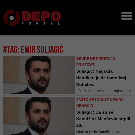
#tag: emir suljagić
OSUDE NE PRESTAJU
PRISTIZATI
Suljagić: Nagrada
Handkeu je de facto kraj
Nobelov...
- Bit ću na protestima i zajedno sa
grupom majki, supruga, sestara i
ZAŠTO SE I DALJE NEGIRA
djece ubijenih u Srebrenici reći
GENOCID
da nas nikad neće ušutkati. Ovo
Suljagić: Da su se
je napad na našu istoriju, napad
Karadžić i Milošević strpili
na naše iskustvo i napad na naše
20...
pravo na postojanje - dodao je
Istakao je da "suočiti se sa
Suljagić