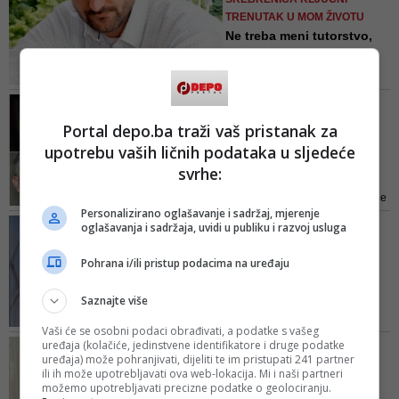
iako se protivila članstvu u NATO-
TRENUTAK U MOM ŽIVOTU
u, podržala provođenje MAP-a,
Ne treba meni tutorstvo,
smatra Suljagić
bilo čije, ni verifikacij...
Lljučni trenutak mog života nije
bio preživljavanje Srebrenice.
DEPO IZBOR/ TOP LISTA
Tada, naprosto, nisam ni znao šta
(SU)REALISTA
Portal depo.ba traži vaš pristanak za
sam preživio. Mislim da niko od
Najveće zvijezde izborne
nas nije. Bili smo lovina četiri
upotrebu vaših ličnih podataka u sljedeće
kampanje: Nije lako
godine naših života na tako
svrhe:
uzdan...
primordijalnom nivou, da je sama
Kako se predizborno nadmetanje
činjenica preživljavanja
Personalizirano oglašavanje i sadržaj, mjerenje
sve više zahuktava, a političko
predstav...
VIDEO/ EMIR SULJAGIĆ O
oglašavanja i sadržaja, uvidi u publiku i razvoj usluga
ludilo hvata zamah, DEPO Portal
SASTANCIMA I RASTANCIMA
načinio je vlastiti izbor i top listu
Zašto tvrdim da je
Pohrana i/ili pristup podacima na uređaju
najvećih izbornih zvijezda
Radončić najozbiljniji
ovogodišnje izborne kampanje,
kandidat...
Saznajte više
sa kojom se, naravno, naši čitaoci
On je kazao da GS neće zbog
mogu ali i ne moraji složiti. A ...
Vaši će se osobni podaci obrađivati, a podatke s vašeg
nesuglasica dvojice ili trojice ljudi
uređaja (kolačiće, jedinstvene identifikatore i druge podatke
PROKOMENTARISAO ISTUP
raditi protiv građana države da bi
uređaja) može pohranjivati, dijeliti te im pristupati 241 partner
HRVATSKE ZASTUPNICE U
ili ih može upotrebljavati ova web-lokacija. Mi i naši partneri
se raspravljali sa Komšićem
EVROPSKOM PARLAMENTU
možemo upotrebljavati precizne podatke o geolociranju.