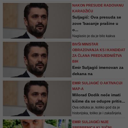
Srebrenicom, zločinima koji su
NAKON PRESUDE RADOVANU
uime Srba počinjeni u BiH od
KARADŽIĆU
1992. do 1995. znači ustanoviti ili
Suljagić: Ova presuda se
uspostaviti diskontinuitet u srpskoj
zove 'bacanje prašine u
istoriji"
o...
Naglasio je da je bilo kakva
kazna i bilo kakva presuda za
BIVŠI MINISTAR
Radovana Karadžića potpuno
OBRAZOVANJA KS I KANDIDAT
besmislena i potpuno apsurdna
ZA ČLANA PREDSJEDNIŠTVA
BIH
Emir Suljagić imenovan za
dekana na
Internacionaln...
EMIR SULJAGIĆ O AKTIVACIJI
Suljagić je na proteklim općim
MAP-A
izborima bio nosilac liste
Milorad Dodik neće imati
Građanskog saveza za Skupštinu
kičme da se odupre pritis...
Kantona Sarajevo
Ova odluka je, koliko god da je
historijska, toliko je i zakašnjela.
Pravi trenutak je bio 2015/2016
EMIR SULJAGIĆ/ NIJE
kada smo u VM imali stranku koja,
SREBRENICA KLJUČNI