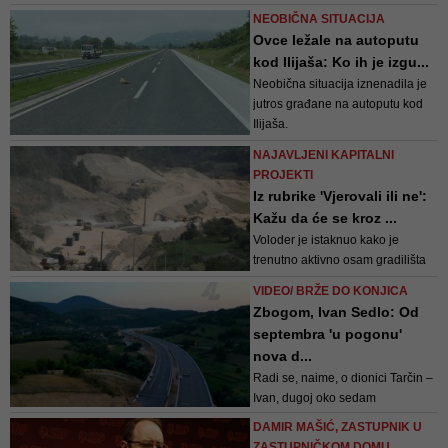
pet i pol kilometara, a na kojoj se
NEOBIČNA SITUACIJA
nalazi i trenutačno najduži tunel
Ovce ležale na autoputu
na koridoru 5c – tunel Bosna
kod Ilijaša: Ko ih je izgu...
(ranije tunel Golubinja), dužine
Neobična situacija iznenadila je
3,6 kilometara
jutros građane na autoputu kod
Ilijaša.
NAJAVLJENI KAPITALNI
PROJEKTI
Iz rubrike 'Vjerovali ili ne':
Kažu da će se kroz ...
Voloder je istaknuo kako je
trenutno aktivno osam gradilišta
na kojima se gradi 38 novih
VIDEO/ BRŽE DO KONJICA
kilometara autoceste
Zbogom, Ivan Sedlo: Od
septembra 'u pogonu'
nova d...
Radi se, naime, o dionici Tarčin –
Ivan, dugoj oko sedam
kilometara, koja uključuje i
DAMIR MAŠIĆ, ZASTUPNIK U
dvocijevni tunel Ivan, tako da će
ZASTUPNIČKOM DOMU