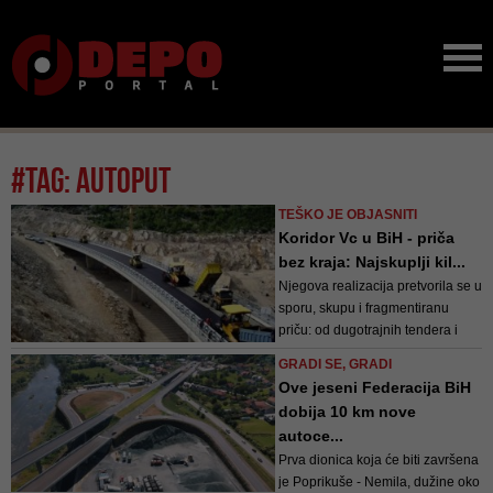
#tag: autoput
TEŠKO JE OBJASNITI
Koridor Vc u BiH - priča
bez kraja: Najskuplji kil...
Njegova realizacija pretvorila se u
sporu, skupu i fragmentiranu
priču: od dugotrajnih tendera i
problema s eksproprijacijom do
GRADI SE, GRADI
komplikovanih procedura
Ove jeseni Federacija BiH
izdavanja dozvola i političkih
dobija 10 km nove
barijera između entiteta
autoce...
Prva dionica koja će biti završena
je Poprikuše - Nemila, dužine oko