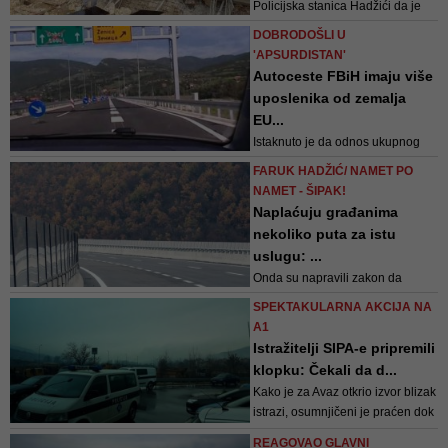
Policijska stanica Hadžići da je
došlo do pada sa nekog od
DOBRODOŠLI U
mostova na Koridoru 5C, kazali
'APSURDISTAN'
su iz policije
Autoceste FBiH imaju više
uposlenika od zemalja
EU...
Istaknuto je da odnos ukupnog
broja zaposlenih i izgrađene i
FARUK HADŽIĆ/ NAMET PO
puštene u promet autoceste
NAMET - ŠIPAK!
iznosi 5,1 zaposlenih po kilometru
Naplaćuju građanima
autoceste (465 zaposlenih u
nekoliko puta za istu
odnosu na 91 km autoputa), dok
uslugu: ...
prosjek evropskih operatora
Onda su napravili zakon da
autocesta iznosi 2,2 zaposlena po
akcize umjesto u gradnju idu u
kilometru aut...
SPEKTAKULARNA AKCIJA NA
budžet za plate. Sve po zakonu.
A1
Kažu nema para za ceste,
Istražitelji SIPA-e pripremili
moramo podizati kredite, a
klopku: Čekali da d...
finansijski podaci pokazuju
Kako je za Avaz otkrio izvor blizak
drugačije
istrazi, osumnjičeni je praćen dok
je vozio Audi u kojem je skrivao
REAGOVAO GLAVNI