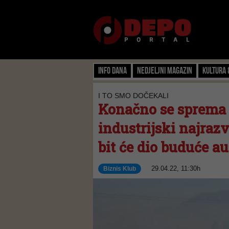
Info dana
Nedjeljni magazin
Kultura 
I TO SMO DOČEKALI
Konačno se sprema 
industrijski najrazv
bit će dio buduće a
29.04.22, 11:30h
Biznis Klub