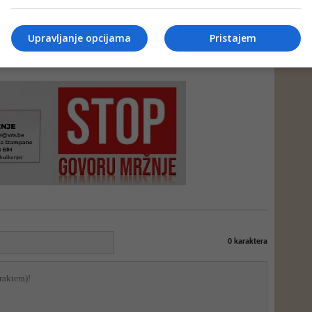
Upravljanje opcijama
Pristajem
e neprimjereni dio ili cijeli komentar bez najave i objašnjenja. Mišljenja
portala Depo.ba!
0
karaktera