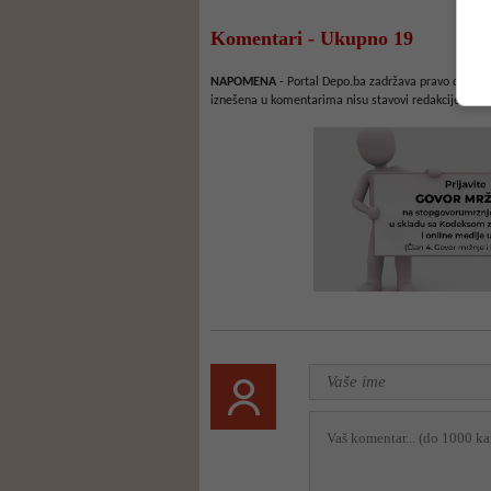
Komentari - Ukupno 19
NAPOMENA
- Portal Depo.ba zadržava pravo da obriš
iznešena u komentarima nisu stavovi redakcije web 