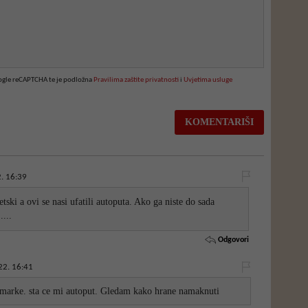
oogle reCAPTCHA te je podložna
Pravilima zaštite privatnosti
i
Uvjetima usluge
. 16:39
jetski a ovi se nasi ufatili autoputa. Ako ga niste do sada
....
Odgovori
22. 16:41
 marke. sta ce mi autoput. Gledam kako hrane namaknuti