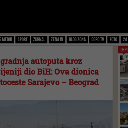
& Mediji
Sport
Žurnal
Žena IN
Blog zona
Depo TV
FOTO
24 
DEP
gradnja autoputa kroz
ijeniji dio BiH: Ova dionica
utoceste Sarajevo – Beograd