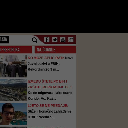
SATA
O PREPORUKA
NAJČITANIJE
KO MOŽE APLICIRATI:
Novi
Javni pozivi u FBiH:
Rekordnih 20,3 m...
IZMEĐU ŠTETE PO BIH I
ZAŠTITE REPUTACIJE B...:
Ko će odgovarati ako stane
Koridor Vc: Kaž...
LJETO SE NE PREDAJE:
Stiže li konačno zahlađenje
u BiH: Nedim S...