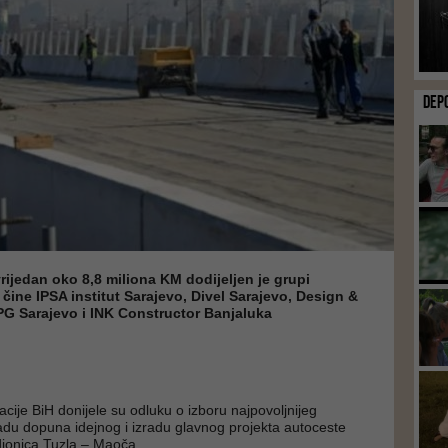
DEP
vrijedan oko 8,8 miliona KM dodijeljen je grupi
čine IPSA institut Sarajevo, Divel Sarajevo, Design &
PG Sarajevo i INK Constructor Banjaluka
cije BiH donijele su odluku o izboru najpovoljnijeg
du dopuna idejnog i izradu glavnog projekta autoceste
dionica Tuzla – Maoča.