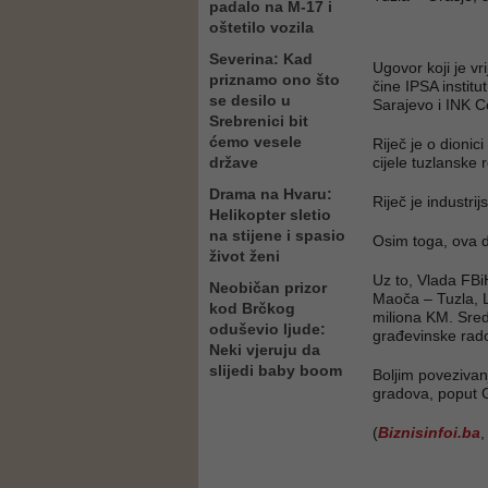
padalo na M-17 i
oštetilo vozila
Severina: Kad
Ugovor koji je vr
priznamo ono što
čine IPSA instit
se desilo u
Sarajevo i INK C
Srebrenici bit
ćemo vesele
Riječ je o dionic
države
cijele tuzlanske r
Drama na Hvaru:
Riječ je industrij
Helikopter sletio
na stijene i spasio
Osim toga, ova d
život ženi
Uz to, Vlada FBi
Neobičan prizor
Maoča – Tuzla, L
kod Brčkog
miliona KM. Sred
oduševio ljude:
građevinske rado
Neki vjeruju da
slijedi baby boom
Boljim povezivanj
gradova, poput 
(
Biznisinfoi.ba