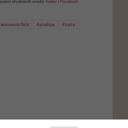
 putem društvenih mreža
Twitter
i
Facebook
#autoceste fbih
#gradnja
#tuzla