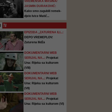
VREMENSKA MAŠINA/
JASMIN DURAKOVIĆ:
Kako smo zagubili remek-
djelo Ivice Matić...
O
TV
EPIZODA „ZATURENA ILI...:
DEPO VREMEPLOV:
Zaturena Ilidža
DOKUMENTARNI WEB
SERIJAL NA...:
Projekat
Una: Rijeka sa kulturom
(VIII)
DOKUMENTARNI WEB
SERIJAL NA...:
Projekat
Una: Rijeka sa kulturom
(VII)
DOKUMENTARNI WEB
SERIJAL NA...:
Projekat
Una: Rijeka sa kulturom (VI)