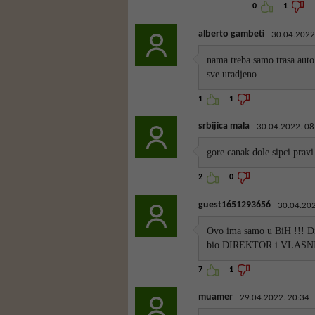
0
1
alberto gambeti
30.04.2022
nama treba samo trasa auto 
sve uradjeno.
1
1
srbijica mala
30.04.2022. 08
gore canak dole sipci pravi 
2
0
guest1651293656
30.04.202
Ovo ima samo u BiH !!! Dir
bio DIREKTOR i VLASNI
7
1
muamer
29.04.2022. 20:34