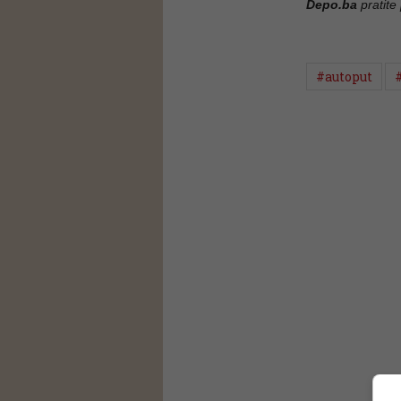
Depo.ba
pratite
#autoput