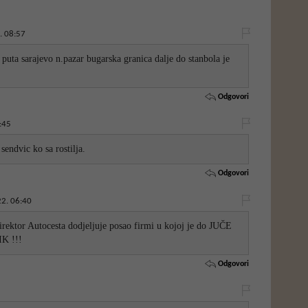
. 08:57
puta sarajevo n.pazar bugarska granica dalje do stanbola je
Odgovori
:45
sendvic ko sa rostilja.
Odgovori
2. 06:40
ektor Autocesta dodjeljuje posao firmi u kojoj je do JUČE
K !!!
Odgovori