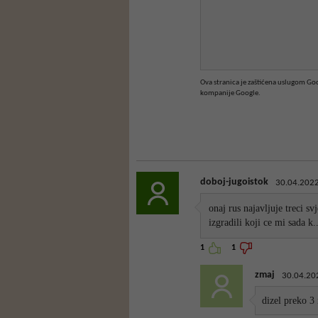
Ova stranica je zaštićena uslugom G
kompanije Google.
doboj-jugoistok
30.04.2022
onaj rus najavljuje treci sv
izgradili koji ce mi sada k..
1
1
zmaj
30.04.20
dizel preko 3