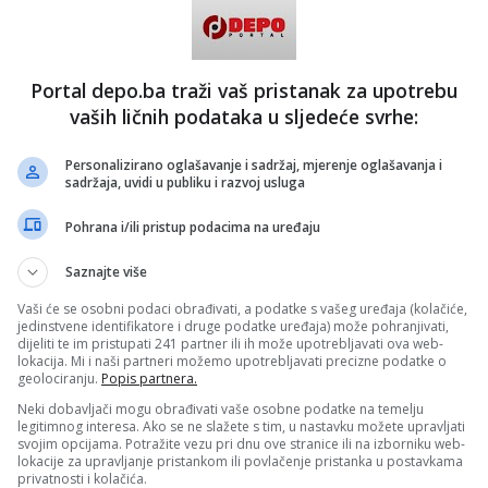
Portal depo.ba traži vaš pristanak za upotrebu
vaših ličnih podataka u sljedeće svrhe:
Personalizirano oglašavanje i sadržaj, mjerenje oglašavanja i
sadržaja, uvidi u publiku i razvoj usluga
Pohrana i/ili pristup podacima na uređaju
Saznajte više
Vaši će se osobni podaci obrađivati, a podatke s vašeg uređaja (kolačiće,
jedinstvene identifikatore i druge podatke uređaja) može pohranjivati,
dijeliti te im pristupati 241 partner ili ih može upotrebljavati ova web-
lokacija. Mi i naši partneri možemo upotrebljavati precizne podatke o
geolociranju.
Popis partnera.
Neki dobavljači mogu obrađivati vaše osobne podatke na temelju
legitimnog interesa. Ako se ne slažete s tim, u nastavku možete upravljati
svojim opcijama. Potražite vezu pri dnu ove stranice ili na izborniku web-
lokacije za upravljanje pristankom ili povlačenje pristanka u postavkama
privatnosti i kolačića.