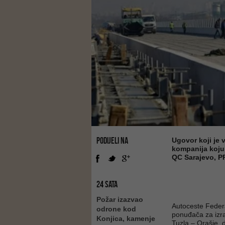
PODIJELI NA
Ugovor koji je 
kompanija koju 
QC Sarajevo, P
24 SATA
Požar izazvao
Autoceste Federa
odrone kod
ponuđača za izra
Konjica, kamenje
Tuzla – Orašje, 