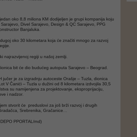
ijedan oko 8,8 miliona KM dodijeljen je grupi kompanija koju
ut Sarajevo, Divel Sarajevo, Design & QC Sarajevo, PPG
onstructor Banjaluka.
i dugoj oko 30 kilometara koja će značiti mnogo za razvoj
egije.
ski najrazvijenoj regiji u našoj zemlji.
ionica bit će dio budućeg autoputa Sarajevo – Beograd.
H jučer je za izgradnju autoceste Orašje – Tuzla, dionica
ot V Čanići – Tuzla u dužini od 8 kilometara izdvojila 30,5
stva su namijenjena za projektovanje, eksproprijaciju,
ve i nadzor.
em stvorit će preduslovi za još brži razvoj i drugih
Gradačca, Srebrenika, Gračanice…
, DEPO PPORTAL/md)