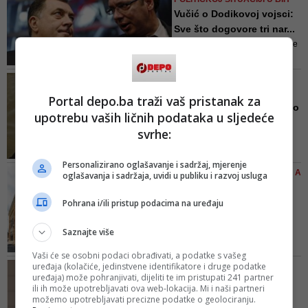
Srbiji pomogne vojno - naglašava
Vučić o Dodikovoj vojsci:
prof. Nevenka Tromp u razgovoru
Sve što dogovore tri nar...
za CD
Predsjednik Srbije je rekao da će
podržati sve što je u skladu sa
Dejtonskim sporazumom i sve
ZAVRŠENO IZRICANJE
ono o čemu se dogovore tri
PRESUDE U HAGU
Portal depo.ba traži vaš pristanak za
konstitutivna naroda
Ratko Mladić pravosnažno
upotrebu vaših ličnih podataka u sljedeće
osuđen na doživotnu
svrhe:
kaznu...
Mladić je, kao i u prvostepenom
Personalizirano oglašavanje i sadržaj, mjerenje
postupku, osuđen po 10 od
SDP POKRENUO INICIJATIVU, A
oglašavanja i sadržaja, uvidi u publiku i razvoj usluga
ukupno 11 tačaka optužnice, ali
SADA TAJAC
ne i za genocid u šest bh. općina
Ako je treba prekrivati, tu
Pohrana i/ili pristup podacima na uređaju
tokom 1992. godine – Prijedoru,
nešto ne valja: Da li ...
Sanskom Mostu, Ključu, Kotor
Saznajte više
Sarajevo je glavni grad Bosne i
Varoši, Foči i Vlasenici
Hercegovine i kao takvo ima
Vaši će se osobni podaci obrađivati, a podatke s vašeg
odgovornost ne samo prema
uređaja (kolačiće, jedinstvene identifikatore i druge podatke
U ČEMU JE PROBLEM S
vlastitoj prošlosti, već i prošlosti
uređaja) može pohranjivati, dijeliti te im pristupati 241 partner
PLOČOM NA VIJEĆNICI
države... Odgovornost bez
ili ih može upotrebljavati ova web-lokacija. Mi i naši partneri
Da li je gradonačelnica
možemo upotrebljavati precizne podatke o geolociranju.
kompromisa, ali sa historijskim