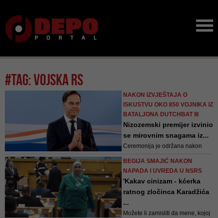
#tag: vojska rs
NAKON IZVJEŠTAJA O
ISKUSTVU OKO 850 VOJNIKA IZ
BATALJONA DUTCHBAT III
Nizozemski premijer izvinio
se mirovnim snagama iz...
Ceremonija je održana nakon
izvještaja objavljenog prošle
BEGIJA SMAJIĆ NAKON
godine o iskustvu oko 850 vojnika
NAPADA I UVREDA U NSRS
koji su bili u sastavu nizozemskog
'Kakav cinizam - kćerka
bataljona
ratnog zločinca Karadžića
...
Možete li zamisliti da mene, kojoj