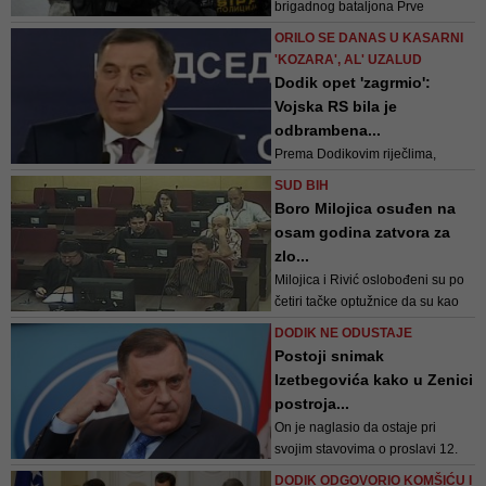
brigadnog bataljona Prve
majevičke brigade Vojske RS
ORILO SE DANAS U KASARNI
'KOZARA', AL' UZALUD
Dodik opet 'zagrmio':
Vojska RS bila je
odbrambena...
Prema Dodikovim riječlima,
Vojska Republike Srpske je na
SUD BIH
svom ratnom putu bila
Boro Milojica osuđen na
respektabilna i zahvaljaujući
osam godina zatvora za
visokom moralu i htjenju da
zlo...
odbrani Srpsku izvršila svoj
Milojica i Rivić oslobođeni su po
zadatak!
četiri tačke optužnice da su kao
pripadnici Ljubijskog bataljona
DODIK NE ODUSTAJE
počinili ubistva civila romske,
Postoji snimak
bošnjačke i hrvatske
Izetbegovića kako u Zenici
nacionalnosti u julu 1992.
postroja...
On je naglasio da ostaje pri
svojim stavovima o proslavi 12.
maja u uniformama Vojske
DODIK ODGOVORIO KOMŠIĆU I