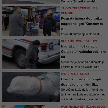
Domaća Norveška, svjetski
viceprvak, bila je apsolutni favorit,
JAVNO IZVLAČENJE U BBI
ali su hrabri „Zmajevi“ pružili
CENTRU
žestok otpor, posebno u prvih 20
Poznata imena dobitnika
minuta
nagradne igre 'Konzum te
v...
Osim 10 putovanja u Norvešku,
izvučeni su dobitnici 20 poklon
KUDA IDE OVAJ SVIJET?!
vaučera u vrijednosti 100KM za
Naoružani muškarac u
kupovinu sportske opreme u
Oslu se ukradenim vozilom
prodavnicama Sport Vision, 50
hit...
poklon vaučera u vrijednosti
Muškarac je svladan nakon što je
50KM za kupovinu u Konzumu i
policija pucala na vozilo. Nije
50 poklon paketa proizvoda
kritično ozlijeđen, priopćila je
Konzumovih trgovačkih...
MISTERIOZNI SISAR
policija
Otac i sin pecali, do njih
doplivao bijeli kit: Bi...
Norvežani kažu da kit nije njihov
jer ih oni ne koriste u takve svrhe,
niti ih tako markiraju, a odmah su
kontaktirali i svoje kolege ruske
PARTNERKA OPTUŽENA ZBOG