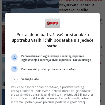
Nevjerovatni prizori iz
Norveške: Klizište
proguta...
Evakuiramo ljude iz područja koje
je pogođeno pravom katastrofom,
'BEZ PRESEDANA'
kazao je načelnik Anders
Norveška doktorica tvrdi:
Portal depo.ba traži vaš pristanak za
Ostensen
Virus je mutirao
upotrebu vaših ličnih podataka u sljedeće
Norveški tabloid Verdens Gang
svrhe:
prenio je juče da je nova mutacija
virusa korona bez presedana u
Personalizirano oglašavanje i sadržaj, mjerenje
Norveškoj identifikovana u
NE POPUŠTAJU, MJERE
oglašavanja i sadržaja, uvidi u publiku i razvoj usluga
Trondhajmu na sjeveru zemlje
PRODUŽENE DO 20. AUGUSTA
Trenutno najzatvorenija
Pohrana i/ili pristup podacima na uređaju
zemlja Evrope: 'Ovo je
noć...
Saznajte više
Skandinavska država tvrdoglavo
Vaši će se osobni podaci obrađivati, a podatke s vašeg
se opire pozivima da ukine ili
uređaja (kolačiće, jedinstvene identifikatore i druge podatke
OPREZNI POVRATAK U
barem ublaži restrikcije za
uređaja) može pohranjivati, dijeliti te im pristupati 241 partner
NORMALU
ili ih može upotrebljavati ova web-lokacija. Mi i naši partneri
putovanja
Norveška ponovo otvorila
možemo upotrebljavati precizne podatke o geolociranju.