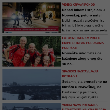
nedavno primili treću dozu i stoga
VIDEO/ KRVAVI POHOD
su dobro zaštićeni od bolesti i
Napad lukom i strijelom u
hospitalizacije. Bolje se zaraziti u
Norveškoj, petoro mrtvih...
takvoj situaciji nego kasnije, kad
Motivi napadača u početku nisu
efekat vakcine malo opadne,
bili jasni. Bilo je prerano reći je li
rekla je direktorica Stoltenberg za
taj čin motiviran terorizmom, rekla
n...
je policija u srijedu navečer.
FOTO/ INSTAGRAM PROFIL
EKIPE ZATRPAN PORUKAMA
PODRŠKE
Norveške rukometašice
kažnjene zbog onog što
su no...
Zvaničnici Evropske rukometne
SPASIOCI NASTAVLJAJU
federacije rekli su da je riječ o
POTRAGU
"neprimjerenoj odjeći" koja "nije u
Sedam tijela pronađeno na
skladu s jedinstvenim propisima
klizištu u Norveškoj, na...
definiranim u IHF pravilima
Identificirano je pet žrtava,
rukometa na pijesku
uključujući 40-godišnjaka i
njegovu dvogodišnju kćer, a još
VIDEO/ NOVA PRIRODNA
deset osoba je ozlijeđeno
KATASTROFA NA KRAJU 2020.