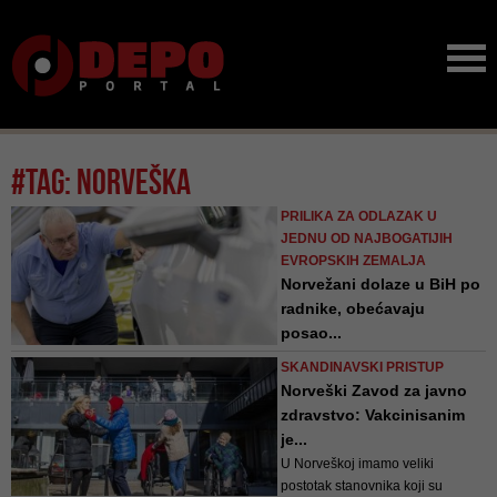
#tag: norveška
PRILIKA ZA ODLAZAK U
JEDNU OD NAJBOGATIJIH
EVROPSKIH ZEMALJA
Norvežani dolaze u BiH po
radnike, obećavaju
posao...
Ovog mjeseca bit će organizovan
SKANDINAVSKI PRISTUP
čitav niz događaja u više gradova
Norveški Zavod za javno
naše države na kojima će se
zdravstvo: Vakcinisanim
održati razgovori sa kandidatima
je...
U Norveškoj imamo veliki
postotak stanovnika koji su