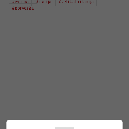
#evropa
#italija
#velika britanija
#norveška