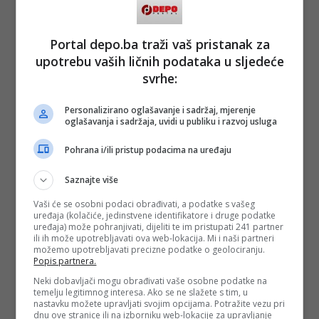
Portal depo.ba traži vaš pristanak za
upotrebu vaših ličnih podataka u sljedeće
svrhe:
Personalizirano oglašavanje i sadržaj, mjerenje
oglašavanja i sadržaja, uvidi u publiku i razvoj usluga
Pohrana i/ili pristup podacima na uređaju
Saznajte više
Vaši će se osobni podaci obrađivati, a podatke s vašeg
uređaja (kolačiće, jedinstvene identifikatore i druge podatke
uređaja) može pohranjivati, dijeliti te im pristupati 241 partner
ili ih može upotrebljavati ova web-lokacija. Mi i naši partneri
možemo upotrebljavati precizne podatke o geolociranju.
Popis partnera.
Neki dobavljači mogu obrađivati vaše osobne podatke na
temelju legitimnog interesa. Ako se ne slažete s tim, u
nastavku možete upravljati svojim opcijama. Potražite vezu pri
dnu ove stranice ili na izborniku web-lokacije za upravljanje