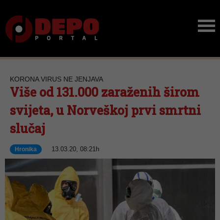
KORONA VIRUS NE JENJAVA
Više od 131.000 zaraženih širom
svijeta, u Norveškoj prvi smrtni
slučaj
13.03.20, 08:21h
Hronika