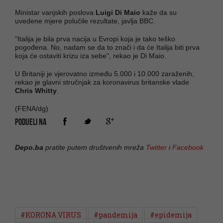
Ministar vanjskih poslova
Luigi Di Maio
kaže da su
uvedene mjere polučile rezultate, javlja BBC.
"Italija je bila prva nacija u Evropi koja je tako teško
pogođena. No, nadam se da to znači i da će Italija biti prva
koja će ostaviti krizu iza sebe", rekao je Di Maio.
U Britaniji je vjerovatno između 5.000 i 10.000 zaraženih,
rekao je glavni stručnjak za koronavirus britanske vlade
Chris Whitty
.
(FENA/dg)
PODIJELI NA
Depo.ba
pratite putem društvenih mreža
Twitter
i
Facebook
#KORONA VIRUS
#pandemija
#epidemija