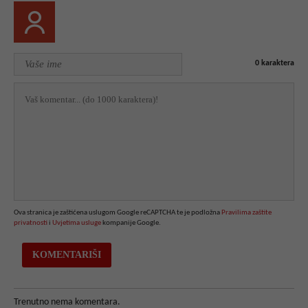
0
karaktera
Ova stranica je zaštićena uslugom Google reCAPTCHA te je podložna
Pravilima zaštite
privatnosti
i
Uvjetima usluge
kompanije Google.
Trenutno nema komentara.