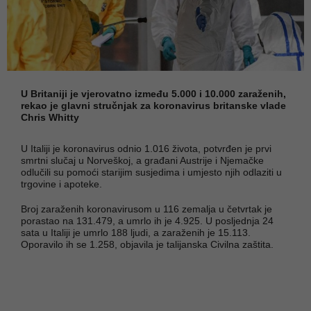
U Britaniji je vjerovatno između 5.000 i 10.000 zaraženih,
rekao je glavni stručnjak za koronavirus britanske vlade
Chris Whitty
U Italiji je koronavirus odnio 1.016 života, potvrđen je prvi
smrtni slučaj u Norveškoj, a građani Austrije i Njemačke
odlučili su pomoći starijim susjedima i umjesto njih odlaziti u
trgovine i apoteke.
Broj zaraženih koronavirusom u 116 zemalja u četvrtak je
porastao na 131.479, a umrlo ih je 4.925. U posljednja 24
sata u Italiji je umrlo 188 ljudi, a zaraženih je 15.113.
Oporavilo ih se 1.258, objavila je talijanska Civilna zaštita.