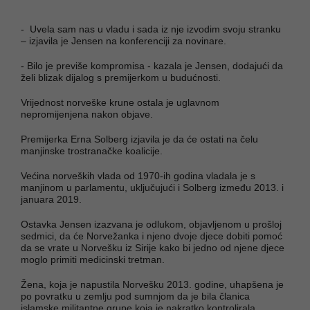
- Uvela sam nas u vladu i sada iz nje izvodim svoju stranku
– izjavila je Jensen na konferenciji za novinare.
- Bilo je previše kompromisa - kazala je Jensen, dodajući da
želi blizak dijalog s premijerkom u budućnosti.
Vrijednost norveške krune ostala je uglavnom
nepromijenjena nakon objave.
Premijerka Erna Solberg izjavila je da će ostati na čelu
manjinske trostranačke koalicije.
Većina norveških vlada od 1970-ih godina vladala je s
manjinom u parlamentu, uključujući i Solberg između 2013. i
januara 2019.
Ostavka Jensen izazvana je odlukom, objavljenom u prošloj
sedmici, da će Norvežanka i njeno dvoje djece dobiti pomoć
da se vrate u Norvešku iz Sirije kako bi jedno od njene djece
moglo primiti medicinski tretman.
Žena, koja je napustila Norvešku 2013. godine, uhapšena je
po povratku u zemlju pod sumnjom da je bila članica
islamske militantne grupe koja je nakratko kontrolirala