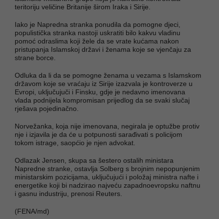
teritoriju veličine Britanije širom Iraka i Sirije.
Iako je Napredna stranka ponudila da pomogne djeci,
populistička stranka nastoji uskratiti bilo kakvu vladinu
pomoć odraslima koji žele da se vrate kućama nakon
pristupanja Islamskoj državi i ženama koje se vjenčaju za
strane borce.
Odluka da li da se pomogne ženama u vezama s Islamskom
državom koje se vraćaju iz Sirije izazvala je kontroverze u
Evropi, uključujuči i Finsku, gdje je nedavno imenovana
vlada podnijela kompromisan prijedlog da se svaki slučaj
rješava pojedinačno.
Norvežanka, koja nije imenovana, negirala je optužbe protiv
nje i izjavila je da će u potpunosti sarađivati s policijom
tokom istrage, saopćio je njen advokat.
Odlazak Jensen, skupa sa šestero ostalih ministara
Napredne stranke, ostavlja Solberg s brojnim nepopunjenim
ministarskim pozicijama, uključujući i položaj ministra nafte i
energetike koji bi nadzirao najveću zapadnoevropsku naftnu
i gasnu industriju, prenosi Reuters.
(FENA/md)