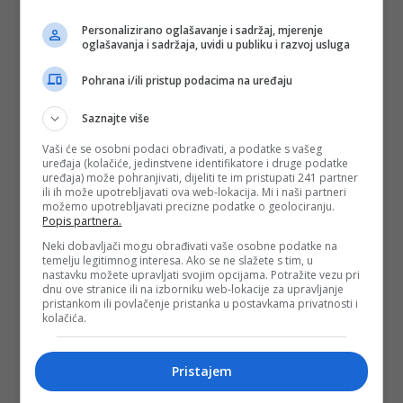
Personalizirano oglašavanje i sadržaj, mjerenje
oglašavanja i sadržaja, uvidi u publiku i razvoj usluga
Pohrana i/ili pristup podacima na uređaju
Saznajte više
Vaši će se osobni podaci obrađivati, a podatke s vašeg
uređaja (kolačiće, jedinstvene identifikatore i druge podatke
uređaja) može pohranjivati, dijeliti te im pristupati 241 partner
ili ih može upotrebljavati ova web-lokacija. Mi i naši partneri
možemo upotrebljavati precizne podatke o geolociranju.
Popis partnera.
Neki dobavljači mogu obrađivati vaše osobne podatke na
temelju legitimnog interesa. Ako se ne slažete s tim, u
nastavku možete upravljati svojim opcijama. Potražite vezu pri
dnu ove stranice ili na izborniku web-lokacije za upravljanje
pristankom ili povlačenje pristanka u postavkama privatnosti i
kolačića.
Pristajem