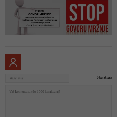
0
karaktera