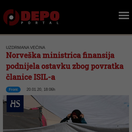
UZDRMANA VEĆINA
Norveška ministrica finansija
podnijela ostavku zbog povratka
članice ISIL-a
20.01.20, 18:06h
Front