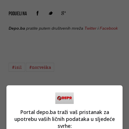
PODIJELI NA
Depo.ba
pratite putem društvenih mreža
Twitter
i
Facebook
#isil
#norveška
Portal depo.ba traži vaš pristanak za
upotrebu vaših ličnih podataka u sljedeće
svrhe: