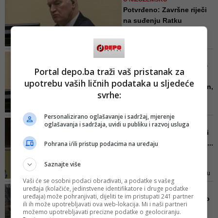
nekoliko bolesti i ne zna koje je
Potvrđeno: Završne riječi
lijekove danas primio
na suđenju Ratku
Mladiću...
Sekretar suda je naveo, između
ostalog, da, u vezi s putovanjem
PAVLE PAVLOVIĆ/ DEVET
sudija radi prisustva žalbenom
GODINA OD ODLASKA U HAG
Portal depo.ba traži vaš pristanak za
pretresu za ulazak u Nizozemsku,
Oči u oči sa ratnim
upotrebu vaših ličnih podataka u sljedeće
četvero sudija bi prolazilo kroz
zločincem: Miranda Sidran,
područja koja nizozemske vlasti
svrhe:
Sar...
smatraju područjima “visokog
Pravosnažna presuda generalu
rizika”, oni bi bili podvrgnuti 14-...
Personalizirano oglašavanje i sadržaj, mjerenje
Ratku Mladiću biće izrečena do
ODSLUŽIO POLA KAZNE
oglašavanja i sadržaja, uvidi u publiku i razvoj usluga
kraja 2020. Tako tvrdi Karmel
Jadranko Prlić od sutra bi
Ađijus, predsjednik Sudskog
mogao na slobodu, čeka ...
Pohrana i/ili pristup podacima na uređaju
mehanizma u Den Hagu. U
Od prošle godine Prlić kaznu
prvostepenom postupku Mladić je
Saznajte više
zatvora služi na britanskome
osuđen na doživotni zatvor, na što
otoku Wight, a prethodno je bio u
je uložio žalbu.
Vaši će se osobni podaci obrađivati, a podatke s vašeg
pritvoru Haškog suda
uređaja (kolačiće, jedinstvene identifikatore i druge podatke
VIDEO/ NESTVARNI PRIZORI
uređaja) može pohranjivati, dijeliti te im pristupati 241 partner
'Oluja je mnogo jača nego
ili ih može upotrebljavati ova web-lokacija. Mi i naši partneri
što smo očekivali': Nev...
možemo upotrebljavati precizne podatke o geolociranju.