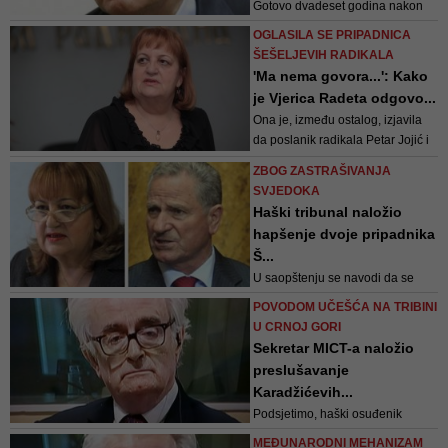
Gotovo dvadeset godina nakon
njegovog izručenja, ispredaju se
OGLASILA SE PRIPADNICA
brojni mitovi i legende o
ŠEŠELJEVIH RADIKALA
Miloševićevim posljednjim
'Ma nema govora...': Kako
danima
je Vjerica Radeta odgovo...
Ona je, između ostalog, izjavila
da poslanik radikala Petar Jojić i
ona nemaju namjeru da idu
ZBOG ZASTRAŠIVANJA
dobrovoljno u Hag i da ne postoji
SVJEDOKA
pravni osnov za njihovo izručenje
Haški tribunal naložio
hapšenje dvoje pripadnika
Š...
U saopštenju se navodi da se
izdaje novi međunarodni nalog za
POVODOM UČEŠĆA NA TRIBINI
hapšenje, te da se zahtijeva od
U CRNOJ GORI
Srbije da optužene prebaci u
Sekretar MICT-a naložio
sjedište Mehanizma u Hagu i da
preslušavanje
slučaj ostaje u nadležnosti MMKS
Karadžićevih...
Podsjetimo, haški osuđenik
Radovan Karadžić se iz pritvorske
MEĐUNARODNI MEHANIZAM