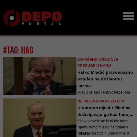
#tag: Hag
ZAVRŠENO IZRICANJE
PRESUDE U HAGU
Ratko Mladić pravosnažno
osuđen na doživotnu
kaznu...
Mladić je, kao i u prvostepenom
postupku, osuđen po 10 od
NE VIDE NIKAKAV ZLOČIN
ukupno 11 tačaka optužnice, ali
U rodnom mjestu Mladića
ne i za genocid u šest bh. općina
doživljavaju ga kao heroj...
tokom 1992. godine – Prijedoru,
“Da je pravde ne bi ni bio tamo.
Sanskom Mostu, Ključu, Kotor
Njemu tamo mjesto ne pripada.
Varoši, Foči i Vlasenici
Nikakav on zločin uradio nije. A