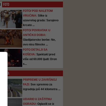
O
FOTO
FOTO/ POD NALETOM
VRUĆINA:
Slike iz
uzavrelog grada: Sarajevo
krcato ...
FOTO/ POVRATAK U
ANTIČKO DOBA:
Gladijatorske borbe: Ne,
ovo nisu filmske ...
FOTO DETALJI SA
KOŠEVA:
Spektakl pred
više od 60.000 ljudi: Dron
s...
SATA
PRIPREME U ZAVRŠNOJ
FAZI:
Sve spremno za
izgradnju još 44 kilometra ...
UDARIO U ZAŠTITNU
OGRADU:
Oglasili se iz