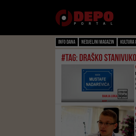
Info dana
Nedjeljni magazin
Kultura 
#tag: draško stanivuko