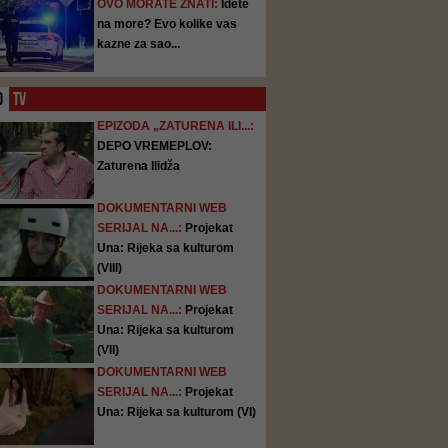
OVO MORATE ZNATI:
Idete
na more? Evo kolike vas
kazne za sao...
O
TV
EPIZODA „ZATURENA ILI...:
DEPO VREMEPLOV:
Zaturena Ilidža
DOKUMENTARNI WEB
SERIJAL NA...:
Projekat
Una: Rijeka sa kulturom
(VIII)
DOKUMENTARNI WEB
SERIJAL NA...:
Projekat
Una: Rijeka sa kulturom
(VII)
DOKUMENTARNI WEB
SERIJAL NA...:
Projekat
Una: Rijeka sa kulturom (VI)