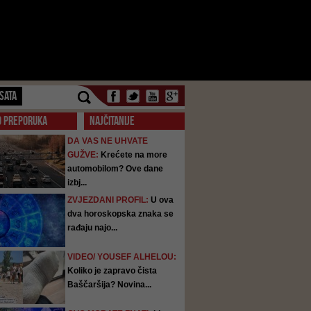
SATA
O PREPORUKA
NAJČITANIJE
DA VAS NE UHVATE
GUŽVE:
Krećete na more
automobilom? Ove dane
izbj...
ZVJEZDANI PROFIL:
U ova
dva horoskopska znaka se
rađaju najo...
VIDEO/ YOUSEF ALHELOU:
Koliko je zapravo čista
Baščaršija? Novina...