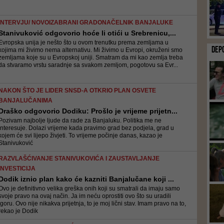
INTERVJU/ NOVOIZABRANI GRADONAČELNIK BANJALUKE
Stanivuković odgovorio hoće li otići u Srebrenicu,...
Evropska unija je nešto što u ovom trenutku prema zemljama u
DEP
kojima mi živimo nema alternativu. Mi živimo u Evropi, okruženi smo
zemljama koje su u Evropskoj uniji. Smatram da mi kao zemlja treba
da stvaramo vrstu saradnje sa svakom zemljom, pogotovu sa Evr...
NAKON ŠTO JE LIDER SNSD-A OTKRIO PLAN OSVETE
BANJALUČANIMA
Draško odgovorio Dodiku: Prošlo je vrijeme prijetn...
Pozivam najbolje ljude da rade za Banjaluku. Politika me ne
interesuje. Dolazi vrijeme kada pravimo grad bez podjela, grad u
kojem će svi lijepo živjeti. To vrijeme počinje danas, kazao je
Stanivuković
RAZVLAŠĆIVANJE STANIVUKOVIĆA I ZAUSTAVLJANJE
INVESTICIJA
Dodik iznio plan kako će kazniti Banjalučane koji ...
Ovo je definitivno velika greška onih koji su smatrali da imaju samo
svoje pravo na ovaj način. Ja im neću oprostiti ovo što su uradili
Igoru. Ovo nije nikakva prijetnja, to je moj lični stav. Imam pravo na to,
rekao je Dodik