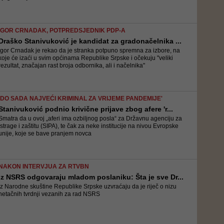
IGOR CRNADAK, POTPREDSJEDNIK PDP-A
Draško Stanivuković je kandidat za gradonačelnika ...
Igor Crnadak je rekao da je stranka potpuno spremna za izbore, na
koje će izaći u svim općinama Republike Srpske i očekuju "veliki
rezultat, značajan rast broja odbornika, ali i načelnika"
'DO SADA NAJVEĆI KRIMINAL ZA VRIJEME PANDEMIJE'
Stanivuković podnio krivične prijave zbog afere 'r...
Smatra da u ovoj „aferi ima ozbiljnog posla“ za Državnu agenciju za
istrage i zaštitu (SIPA), te čak za neke institucije na nivou Evropske
unije, koje se bave pranjem novca
NAKON INTERVJUA ZA RTVBN
Iz NSRS odgovaraju mladom poslaniku: Šta je sve Dr...
Iz Narodne skuštine Republike Srpske uzvraćaju da je riječ o nizu
netačnih tvrdnji vezanih za rad NSRS