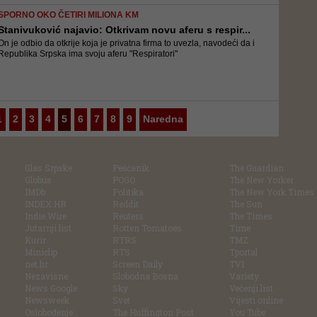
SPORNO OKO ČETIRI MILIONA KM
Stanivuković najavio: Otkrivam novu aferu s respir...
On je odbio da otkrije koja je privatna firma to uvezla, navodeći da i
Republika Srpska ima svoju aferu "Respiratori"
1
2
3
4
5
6
7
8
9
Naredna
Glas Srpske
Pešćanik
The Guardian
Globus
POGO
The New Yorker
IMDb
Politika
The New York Times
INDEX.HR
Reddit
The Sun
Indie Wire
Reuters
The Times
Jutarnji list
Rotten Tomatoes
Time
Kurir
RTRS
TMZ
Miniclip
RTS
Tportal
net.hr
Screen Daily
TV1
Nezavisne
Slobodna Bosna
Variety
News Google
Sky
Večenji list
Newsweek
Svet
Vijesti online
Oslobođenje
The Huffington Post
You Tube