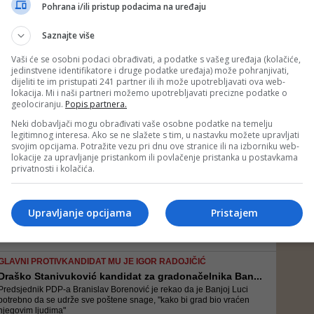
Poručio je Stanivuković da se nada "padavinama u nedjelju",
Pohrana i/ili pristup podacima na uređaju
odnosno da se nada smjeni aktuelne crnogorske vlasti
Saznajte više
Vaši će se osobni podaci obrađivati, a podatke s vašeg uređaja (kolačiće,
jedinstvene identifikatore i druge podatke uređaja) može pohranjivati,
VIDEO/ MJESECIMA DOLAZIO NA LITIJE
dijeliti te im pristupati 241 partner ili ih može upotrebljavati ova web-
Policija ga odvela na saslušanje: Draško Stanivuko...
lokacija. Mi i naši partneri možemo upotrebljavati precizne podatke o
Stanivuković je u Nikšiću učestvovao u litijama koje već mjesecima
geolociranju.
Popis partnera.
traju u Crnoj Gori povodom donošenja Zakona o slobodi
vjeroispovijesti
Neki dobavljači mogu obrađivati vaše osobne podatke na temelju
legitimnog interesa. Ako se ne slažete s tim, u nastavku možete upravljati
svojim opcijama. Potražite vezu pri dnu ove stranice ili na izborniku web-
lokacije za upravljanje pristankom ili povlačenje pristanka u postavkama
NA PRVOM MJESTU ČOVJEK I PORODICA
privatnosti i kolačića.
SDS podržao kandidaturu Stanivukovića za
gradonače...
Draško Stanivuković je rekao da slijede promjene, kao i da će suština
Upravljanje opcijama
Pristajem
politike u Banjoj Luci biti čovjek i porodica
GLAVNI PROTIVKANDIDAT MU JE IGOR RADOJIČIĆ
Draško Stanivuković kandidat za gradonačelnika Ban...
Predsjednik PDP-a Branislav Borenović je rekao da je Banjoj Luci
potrebno da se udrže sve poštene snage, "kako bi grad bio vraćen
njegovim ljudima"