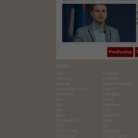
Predhodna
MEDIJI
Blin
e-! Online
24sata.hr
e-novine
Alternet
Empire Magazine
Associated Press
FaceTV
Artforum
Filmofilia
B92
Forbes
BBC
Fox News
Blic
FTV
Blinx
Hayat TV
Bussiness.hr
Health
CNN
HRT
Dnevni avaz
Gamespot
Dnevni list
Drudge Report