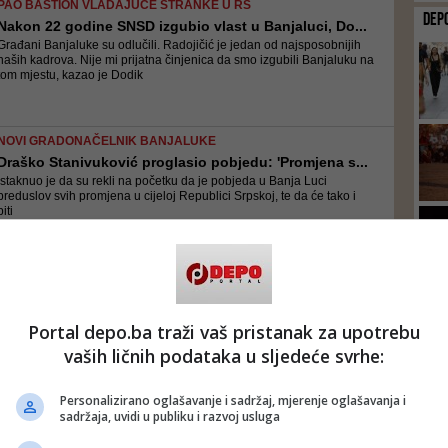
PAO BASTION VLADAJUĆE STRANKE U RS
DEP
Nakon 22 godine SNSD izgubio vlast u Banjaluci, Do...
Građani Banjaluke su odlučili. Radojičić je jedan od najsposobnijih
naših kadrova. Nije mi prijatna činjenica da smo izgubili Banjaluku na
tom mjestu, kazao je Dodik
NOVI GRADONAČELNIK BANJALUKE
Draško Stanivuković proglasio pobjedu: 'Promjena s...
Istaknuo je da su rekli na početku da je pobjeda u Banja Luci
preduslov svih promjena u cijeloj Republici Srpskoj, te da će tako i
biti
BLAGA PREDNOST
Draško Stanivuković vodi u Banjaluci!
24
Ima prednost u odnosu na SNSD-ovog kandidata Igora Radojičića
Portal depo.ba traži vaš pristanak za upotrebu
vaših ličnih podataka u sljedeće svrhe:
Personalizirano oglašavanje i sadržaj, mjerenje oglašavanja i
DEPORTOVAN
sadržaja, uvidi u publiku i razvoj usluga
Nakon hapšenja, Stanivukoviću zabranjeno ući u Crn...