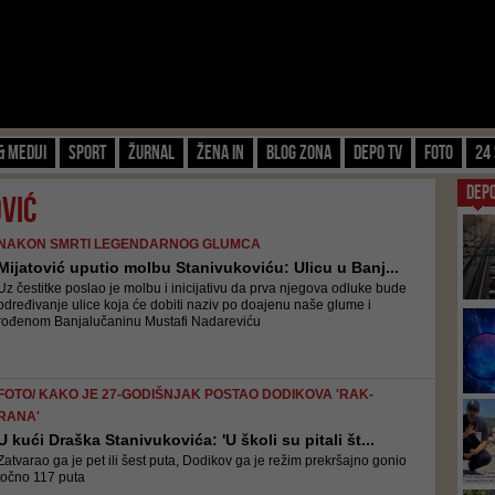
& Mediji
Sport
Žurnal
Žena IN
Blog zona
Depo TV
FOTO
24 
DEP
vić
NAKON SMRTI LEGENDARNOG GLUMCA
Mijatović uputio molbu Stanivukoviću: Ulicu u Banj...
Uz čestitke poslao je molbu i inicijativu da prva njegova odluke bude
određivanje ulice koja će dobiti naziv po doajenu naše glume i
rođenom Banjalučaninu Mustafi Nadareviću
FOTO/ KAKO JE 27-GODIŠNJAK POSTAO DODIKOVA 'RAK-
RANA'
U kući Draška Stanivukovića: 'U školi su pitali št...
Zatvarao ga je pet ili šest puta, Dodikov ga je režim prekršajno gonio
točno 117 puta