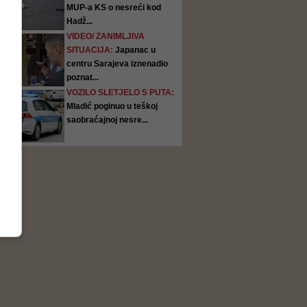
MUP-a KS o nesreći kod
Hadž...
VIDEO/ ZANIMLJIVA
SITUACIJA:
Japanac u
centru Sarajeva iznenadio
poznat...
VOZILO SLETJELO S PUTA:
Mladić poginuo u teškoj
saobraćajnoj nesre...