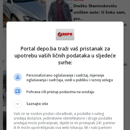
ministra policije RS-a Dragana
Drašku Stanivukoviću
Lukača
uništen auto: U šoku sam,
prv...
Kaže da ne zna ko je to uradio, ali
da nema komentar. Ne zna šta da
MLADI PDP-OV POSLANIK U
kaže, jer ni njemu nije jasno šta
NSRS
se desilo
Draško Stanivuković:
Portal depo.ba traži vaš pristanak za
'Postajemo saučesnici,
upotrebu vaših ličnih podataka u sljedeće
ako pr...
svrhe:
Ako vi kao odgovorna ličnost, koju
ljudi prate i ličnost koja
VIDEO / PONOVO DOBIO
Personalizirano oglašavanje i sadržaj, mjerenje
predstavlja neku stranu,
PREKRŠAJNI NALOG
oglašavanja i sadržaja, uvidi u publiku i razvoj usluga
pristanete na takvo nešto, znači
Stanivuković na Trgu
da ste postali saučesnik te
Krajine: Ima mjesta za
Pohrana i/ili pristup podacima na uređaju
mračne prošlosti koja nije dobro
snijeg...
donijela narodu oko koga pravite
Saznajte više
Stanivuković je na mobilnom
to jedinstvo, kaže Stanivuković
štandu organizovao potpisivanje
ZASJEDANJE NSRS
Vaši će se osobni podaci obrađivati, a podatke s vašeg
peticije protiv poskupljenja vode
uređaja (kolačiće, jedinstvene identifikatore i druge podatke
Stanivuković pozvao
uređaja) može pohranjivati, dijeliti te im pristupati 241 partner
poslanike NSRS-a da
ili ih može upotrebljavati ova web-lokacija. Mi i naši partneri