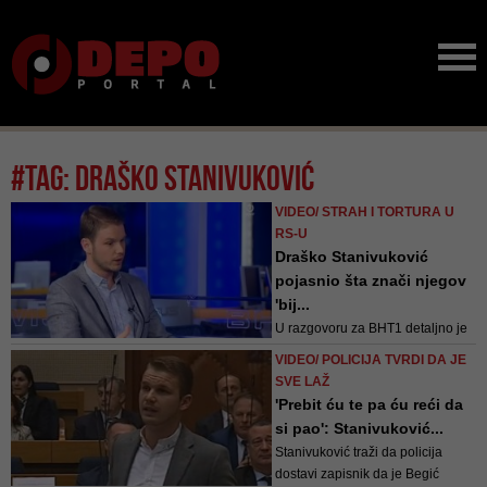
#tag: draško stanivuković
VIDEO/ STRAH I TORTURA U
RS-U
Draško Stanivuković
pojasnio šta znači njegov
'bij...
U razgovoru za BHT1 detaljno je
ispričao kakve su mu prijetnje
VIDEO/ POLICIJA TVRDI DA JE
stizale prethodnih dana te sa
SVE LAŽ
kakvim se pritiscima suočava,
'Prebit ću te pa ću reći da
uključujući i pritiske policijskih
si pao': Stanivuković...
organa
Stanivuković traži da policija
dostavi zapisnik da je Begić