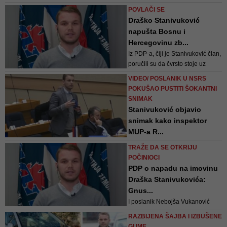
salušan 12.februara, što tvrde da
POVLAČI SE
se nije desilo, a objavio je i novi
Draško Stanivuković
audio-snimak na kojem inspektor,
napušta Bosnu i
kako kaže, prijeti Begiću
Hercegovinu zb...
Iz PDP-a, čiji je Stanivuković član,
poručili su da čvrsto stoje uz
narodnog poslanika kao i ostale
VIDEO/ POSLANIK U NSRS
članove uz poruku da će i
POKUŠAO PUSTITI ŠOKANTNI
zvanično zatražiti fizičku zaštitu za
SNIMAK
mladog političara
Stanivuković objavio
snimak kako inspektor
MUP-a R...
Begić je rekao da će se
TRAŽE DA SE OTKRIJU
podvrgnuti poligrafskom
POČINIOCI
ispitivanju samo ukoliko mu
PDP o napadu na imovinu
policija pokaže poziv za navodno
Draška Stanivukovića:
jučerašnji poziv policije
Gnus...
I poslanik Nebojša Vukanović
traži da se otkriju počinici, jer će u
RAZBIJENA ŠAJBA I IZBUŠENE
protivnom istrajati na smjeni
GUME