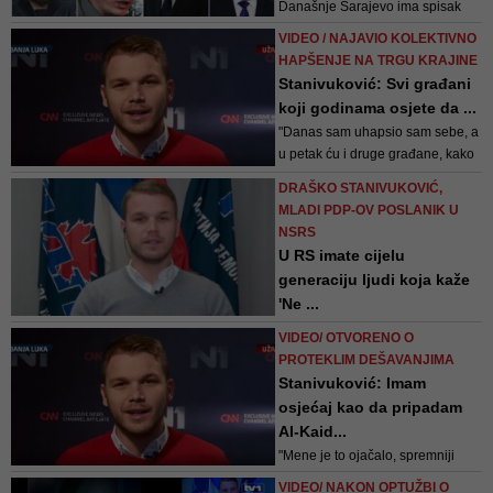
Današnje Sarajevo ima spisak
omiljenih Srba iz Republike
VIDEO / NAJAVIO KOLEKTIVNO
Srpske, doduše ne zvaničan, ali
HAPŠENJE NA TRGU KRAJINE
čaršijskim kriterijima prihvaćen...
Stanivuković: Svi građani
Možda ćete se složiti sa našim
koji godinama osjete da ...
izborom, a možda i ne
"Danas sam uhapsio sam sebe, a
u petak ću i druge građane, kako
bismo pomogli radu institucija i
DRAŠKO STANIVUKOVIĆ,
kako bi nam Republika Srpska
MLADI PDP-OV POSLANIK U
bila stabilnija", poručio je poslanik
NSRS
u NSRS Draško Stanivuković
U RS imate cijelu
generaciju ljudi koja kaže
'Ne ...
Ja nisam spreman da pričam ono
VIDEO/ OTVORENO O
što ljudi žele da čuju. Posao
PROTEKLIM DEŠAVANJIMA
političara je da narod ubijedi u
Stanivuković: Imam
ono što je ispravno, a ne ono što
osjećaj kao da pripadam
narod želi da čuje, kaže
Al-Kaid...
Stanivuković
"Mene je to ojačalo, spremniji
sam na novu borbu", poručio je
VIDEO/ NAKON OPTUŽBI O