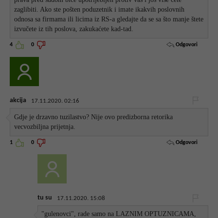
zaglibiti. Ako ste pošten poduzetnik i imate ikakvih poslovnih
odnosa sa firmama ili licima iz RS-a gledajte da se sa što manje štete
izvučete iz tih poslova, zakukaćete kad-tad.
Odgovori
4
0
akcija
17.11.2020. 02:16
Gdje je drzavno tuzilastvo? Nije ovo predizborna retorika
vecvozbiljna prijetnja.
Odgovori
1
0
tu su
17.11.2020. 15:08
"gulenovci", rade samo na LAZNIM OPTUZNICAMA,