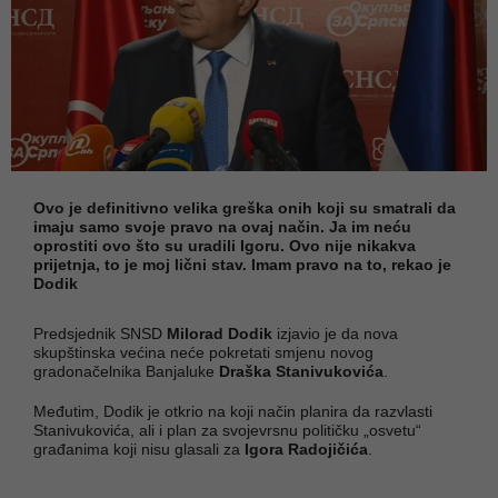
Ovo je definitivno velika greška onih koji su smatrali da
imaju samo svoje pravo na ovaj način. Ja im neću
oprostiti ovo što su uradili Igoru. Ovo nije nikakva
prijetnja, to je moj lični stav. Imam pravo na to, rekao je
Dodik
Predsjednik SNSD
Milorad Dodik
izjavio je da nova
skupštinska većina neće pokretati smjenu novog
gradonačelnika Banjaluke
Draška Stanivukovića
.
Međutim, Dodik je otkrio na koji način planira da razvlasti
Stanivukovića, ali i plan za svojevrsnu političku „osvetu“
građanima koji nisu glasali za
Igora Radojičića
.