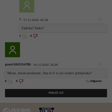
?
17.11.2020. 02:18
Tadicka? Insko?
1
0
guest1605554786
16.11.2020. 20:26
Miran, miran prodacute. Ima te li vi jos ovakvi primjeraka?
Odgovori
6
0
PRIKAŽI JOŠ