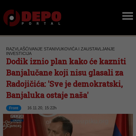
RAZVLAŠĆIVANJE STANIVUKOVIĆA I ZAUSTAVLJANJE
INVESTICIJA
Dodik iznio plan kako će kazniti
Banjalučane koji nisu glasali za
Radojičića: 'Sve je demokratski,
Banjaluka ostaje naša'
16.11.20, 15:22h
Front