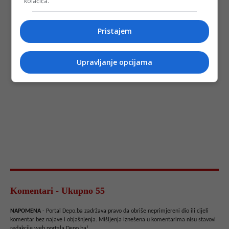
kolačića.
Pristajem
Upravljanje opcijama
Komentari - Ukupno 55
NAPOMENA
- Portal Depo.ba zadržava pravo da obriše neprimjereni dio ili cijeli
komentar bez najave i objašnjenja. Mišljenja iznešena u komentarima nisu stavovi
redakcije web portala Depo.ba!