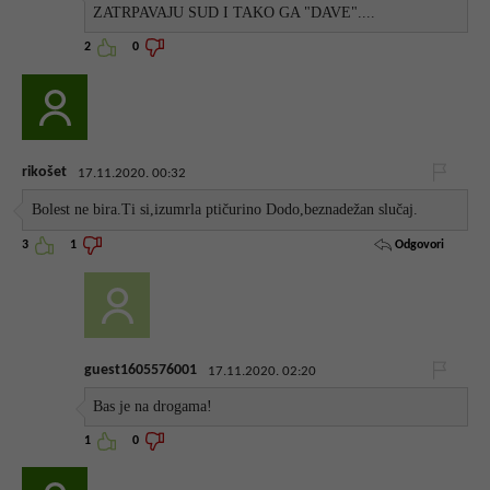
ZATRPAVAJU SUD I TAKO GA "DAVE"....
2
0
rikošet
17.11.2020. 00:32
Bolest ne bira.Ti si,izumrla ptičurino Dodo,beznadežan slučaj.
Odgovori
3
1
guest1605576001
17.11.2020. 02:20
Bas je na drogama!
1
0