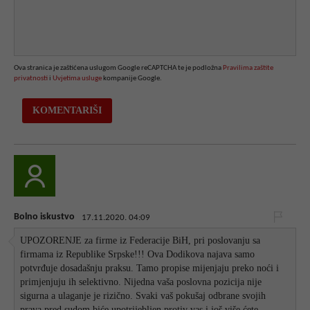
Ova stranica je zaštićena uslugom Google reCAPTCHA te je podložna
Pravilima zaštite
privatnosti
i
Uvjetima usluge
kompanije Google.
Bolno iskustvo
17.11.2020. 04:09
UPOZORENJE za firme iz Federacije BiH, pri poslovanju sa
firmama iz Republike Srpske!!! Ova Dodikova najava samo
potvrđuje dosadašnju praksu. Tamo propise mijenjaju preko noći i
primjenjuju ih selektivno. Nijedna vaša poslovna pozicija nije
sigurna a ulaganje je rizično. Svaki vaš pokušaj odbrane svojih
prava pred sudom biće upotrijebljen protiv vas i još više ćete