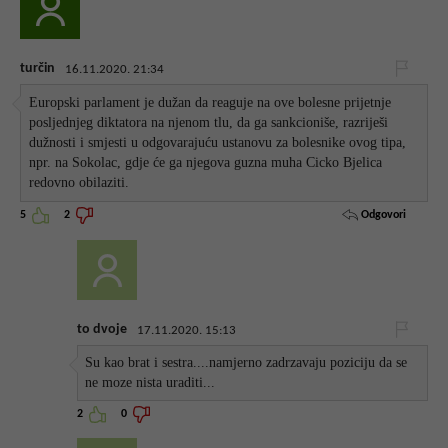
turčin
16.11.2020. 21:34
Europski parlament je dužan da reaguje na ove bolesne prijetnje
posljednjeg diktatora na njenom tlu, da ga sankcioniše, razriješi
dužnosti i smjesti u odgovarajuću ustanovu za bolesnike ovog tipa,
npr. na Sokolac, gdje će ga njegova guzna muha Cicko Bjelica
redovno obilaziti.
Odgovori
5
2
to dvoje
17.11.2020. 15:13
Su kao brat i sestra....namjerno zadrzavaju poziciju da se
ne moze nista uraditi...
2
0