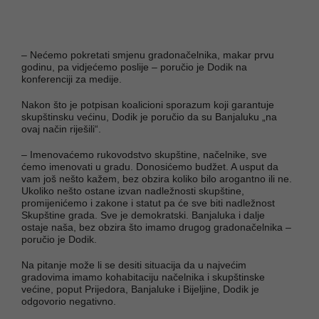
– Nećemo pokretati smjenu gradonačelnika, makar prvu
godinu, pa vidjećemo poslije – poručio je Dodik na
konferenciji za medije.
Nakon što je potpisan koalicioni sporazum koji garantuje
skupštinsku većinu, Dodik je poručio da su Banjaluku „na
ovaj način riješili“.
– Imenovaćemo rukovodstvo skupštine, načelnike, sve
ćemo imenovati u gradu. Donosićemo budžet. A usput da
vam još nešto kažem, bez obzira koliko bilo arogantno ili ne.
Ukoliko nešto ostane izvan nadležnosti skupštine,
promijenićemo i zakone i statut pa će sve biti nadležnost
Skupštine grada. Sve je demokratski. Banjaluka i dalje
ostaje naša, bez obzira što imamo drugog gradonačelnika –
poručio je Dodik.
Na pitanje može li se desiti situacija da u najvećim
gradovima imamo kohabitaciju načelnika i skupštinske
većine, poput Prijedora, Banjaluke i Bijeljine, Dodik je
odgovorio negativno.