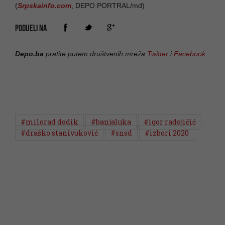
(
Srpskainfo.com
, DEPO PORTRAL/md)
PODIJELI NA
Depo.ba
pratite putem društvenih mreža
Twitter
i
Facebook
#milorad dodik
#banjaluka
#igor radojičić
#draško stanivuković
#snsd
#izbori 2020