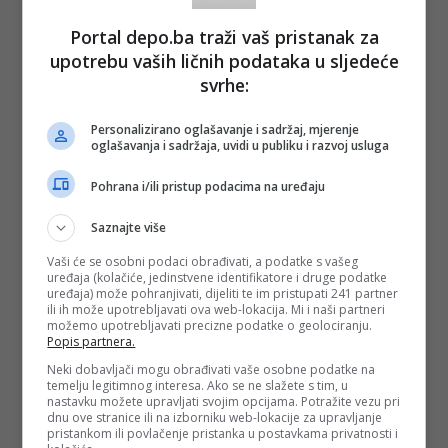
Portal depo.ba traži vaš pristanak za
upotrebu vaših ličnih podataka u sljedeće
svrhe:
Personalizirano oglašavanje i sadržaj, mjerenje
oglašavanja i sadržaja, uvidi u publiku i razvoj usluga
Pohrana i/ili pristup podacima na uređaju
Saznajte više
Vaši će se osobni podaci obrađivati, a podatke s vašeg
uređaja (kolačiće, jedinstvene identifikatore i druge podatke
uređaja) može pohranjivati, dijeliti te im pristupati 241 partner
ili ih može upotrebljavati ova web-lokacija. Mi i naši partneri
možemo upotrebljavati precizne podatke o geolociranju.
Popis partnera.
Neki dobavljači mogu obrađivati vaše osobne podatke na
temelju legitimnog interesa. Ako se ne slažete s tim, u
nastavku možete upravljati svojim opcijama. Potražite vezu pri
dnu ove stranice ili na izborniku web-lokacije za upravljanje
pristankom ili povlačenje pristanka u postavkama privatnosti i