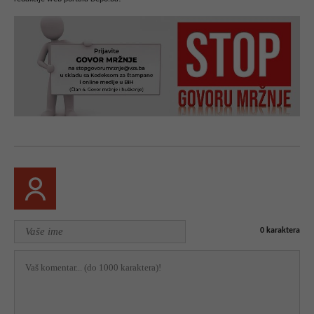
0
karaktera