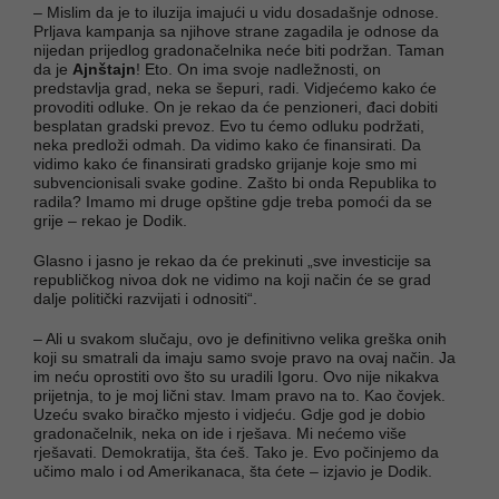
– Mislim da je to iluzija imajući u vidu dosadašnje odnose.
Prljava kampanja sa njihove strane zagadila je odnose da
nijedan prijedlog gradonačelnika neće biti podržan. Taman
da je
Ajnštajn
! Eto. On ima svoje nadležnosti, on
predstavlja grad, neka se šepuri, radi. Vidjećemo kako će
provoditi odluke. On je rekao da će penzioneri, đaci dobiti
besplatan gradski prevoz. Evo tu ćemo odluku podržati,
neka predloži odmah. Da vidimo kako će finansirati. Da
vidimo kako će finansirati gradsko grijanje koje smo mi
subvencionisali svake godine. Zašto bi onda Republika to
radila? Imamo mi druge opštine gdje treba pomoći da se
grije – rekao je Dodik.
Glasno i jasno je rekao da će prekinuti „sve investicije sa
republičkog nivoa dok ne vidimo na koji način će se grad
dalje politički razvijati i odnositi“.
– Ali u svakom slučaju, ovo je definitivno velika greška onih
koji su smatrali da imaju samo svoje pravo na ovaj način. Ja
im neću oprostiti ovo što su uradili Igoru. Ovo nije nikakva
prijetnja, to je moj lični stav. Imam pravo na to. Kao čovjek.
Uzeću svako biračko mjesto i vidjeću. Gdje god je dobio
gradonačelnik, neka on ide i rješava. Mi nećemo više
rješavati. Demokratija, šta ćeš. Tako je. Evo počinjemo da
učimo malo i od Amerikanaca, šta ćete – izjavio je Dodik.