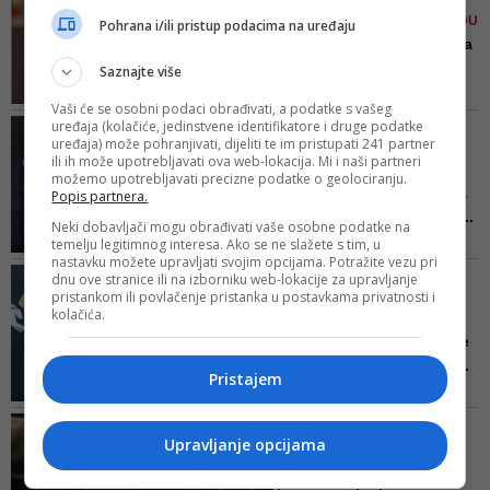
RAVNOGORACA U VIŠEGRADU
Pohrana i/ili pristup podacima na uređaju
Nikšić: Veličanje četništva
je fašizam! Politika m...
Saznajte više
Nikšić ističe kako veličanje
Vaši će se osobni podaci obrađivati, a podatke s vašeg
četništva, javno pozivanje na tzv.
uređaja (kolačiće, jedinstvene identifikatore i druge podatke
PREDRAG KOJOVIĆ,
legitimno i nelegitimno pripadanje
uređaja) može pohranjivati, dijeliti te im pristupati 241 partner
PREDSJEDNIK NAŠE
određenim narodima i druge
ili ih može upotrebljavati ova web-lokacija. Mi i naši partneri
STRANKE
možemo upotrebljavati precizne podatke o geolociranju.
slične inicijative se ne mogu
Ravnogorski pokret treba
Popis partnera.
nazvati nikakvim drugim imenom
zabraniti kao neofašistič...
nego fašizmom
Neki dobavljači mogu obrađivati vaše osobne podatke na
Kojović podsjeća kako se iz
temelju legitimnog interesa. Ako se ne slažete s tim, u
nastavku možete upravljati svojim opcijama. Potražite vezu pri
godine u godinu samo konstatira
PLJUŠTE REAKCIJE NA
dnu ove stranice ili na izborniku web-lokacije za upravljanje
da se ništa ne mijenja po pitanju
pristankom ili povlačenje pristanka u postavkama privatnosti i
ČETNIČKO ORGIJANJE U
sankcionisanja govora i djela koje
kolačića.
VIŠEGRADU
šire mržnju i netrpeljivost
Narod i pravda: 'Današnje
okupljanje četnika je do...
Pristajem
Radikalizam nema vjerski ili
nacionalni predznak, spremnost
SDA REAGUJE NA SKUP U
za nasilje i zločine, što su akteri
Upravljanje opcijama
VIŠEGRADU
današnjeg okupljanja u
Zbog prijetećih poruka
Višegradu toliko puta pokazali