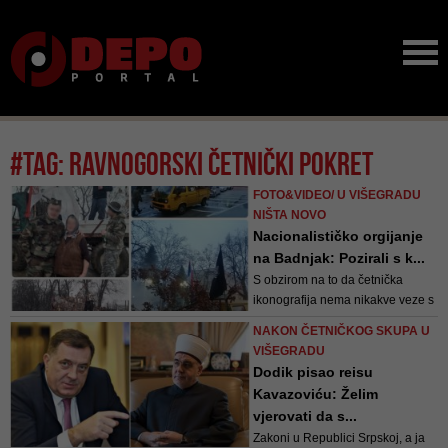
#tag: ravnogorski četnički pokret
FOTO&VIDEO/ U VIŠEGRADU
NIŠTA NOVO
Nacionalističko orgijanje
na Badnjak: Pozirali s k...
S obzirom na to da četnička
ikonografija nema nikakve veze s
Badnjakom i Božićem, jasno je
NAKON ČETNIČKOG SKUPA U
kakve poruke se žele poslati
VIŠEGRADU
Dodik pisao reisu
Kavazoviću: Želim
vjerovati da s...
Zakoni u Republici Srpskoj, a ja