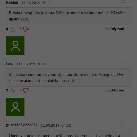
Realan
11.03.2019. 10:22
E vala i ovog lika je dosta-Ništa ne uradi a stalno osuđuje. Klasičan
upeuvlakač.
Odgovori
0
0
ters
11.03.2019. 10:17
Ma lahko cemo mi s ovoim sljamom sto se okupi u Visegradu.Ovi
su s kravatama cetnici daleko opasniji.
Odgovori
2
0
guest1552273352
11.03.2019. 04:02
Opet ovaj prica sto merhametlije bosnjaci vole cuti, a djelima sa