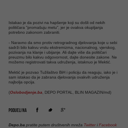
Istakao je da pozivi na hapšenje koji su došli od nekih
političara "promašuju metu", jer je ovakva okupljanja
potrebno zakonom zabraniti.
- Naravno da smo protiv retrogradnog djelovanja koje u sebi
sadrži bilo kakvu vrstu ekstremizma, nacionalnog, vjerskog,
pozivanja na klanje i ubijanje. Ali dajte više da političari
preuzmu bilo kakvu odgovornost, dajte donesite zakone. Ne
možemo registrovati takva udruženja, istaknuo je Mektić.
Mektić je pozvao Tužilaštvo BiH i policiju da reaguju, iako je i
sam istakao da je zabrana djelovanja ovakvih udruženja
najbolja opcija.
(
Oslobodjenje.ba
, DEPO PORTAL, BLIN MAGAZIN/md)
PODIJELI NA
Depo.ba
pratite putem društvenih mreža
Twitter
i
Facebook