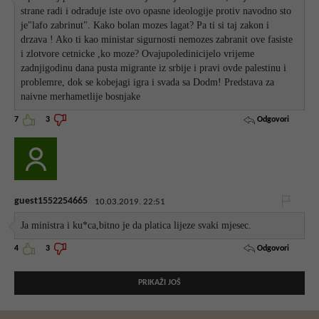
strane radi i odraduje iste ovo opasne ideologije protiv navodno sto
je"lafo zabrinut". Kako bolan mozes lagat? Pa ti si taj zakon i
drzava ! Ako ti kao ministar sigurnosti nemozes zabranit ove fasiste
i zlotvore cetnicke ,ko moze? Ovajupoledinicijelo vrijeme
zadnjigodinu dana pusta migrante iz srbije i pravi ovde palestinu i
problemre, dok se kobejagi igra i svada sa Dodm! Predstava za
naivne merhametlije bosnjake
Odgovori
7
3
guest1552254665
10.03.2019. 22:51
Ja ministra i ku*ca,bitno je da platica lijeze svaki mjesec.
Odgovori
4
3
PRIKAŽI JOŠ