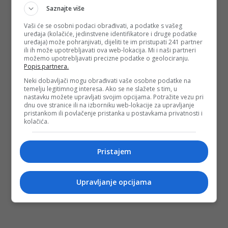
Saznajte više
Vaši će se osobni podaci obrađivati, a podatke s vašeg
uređaja (kolačiće, jedinstvene identifikatore i druge podatke
uređaja) može pohranjivati, dijeliti te im pristupati 241 partner
ili ih može upotrebljavati ova web-lokacija. Mi i naši partneri
možemo upotrebljavati precizne podatke o geolociranju.
Popis partnera.
Neki dobavljači mogu obrađivati vaše osobne podatke na
temelju legitimnog interesa. Ako se ne slažete s tim, u
nastavku možete upravljati svojim opcijama. Potražite vezu pri
dnu ove stranice ili na izborniku web-lokacije za upravljanje
pristankom ili povlačenje pristanka u postavkama privatnosti i
kolačića.
Pristajem
Upravljanje opcijama