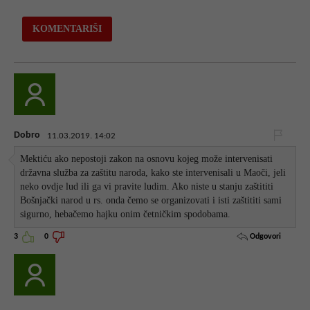
Dobro
11.03.2019. 14:02
Mektiću ako nepostoji zakon na osnovu kojeg može intervenisati
državna služba za zaštitu naroda, kako ste intervenisali u Maoči, jeli
neko ovdje lud ili ga vi pravite ludim. Ako niste u stanju zaštititi
Bošnjački narod u rs. onda čemo se organizovati i isti zaštititi sami
sigurno, hebačemo hajku onim četničkim spodobama.
Odgovori
3
0