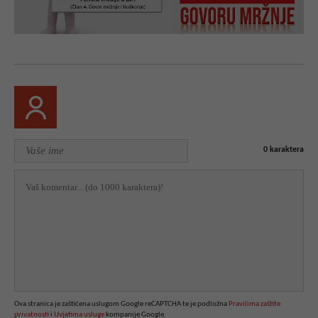
0
karaktera
Ova stranica je zaštićena uslugom Google reCAPTCHA te je podložna
Pravilima zaštite
privatnosti
i
Uvjetima usluge
kompanije Google.