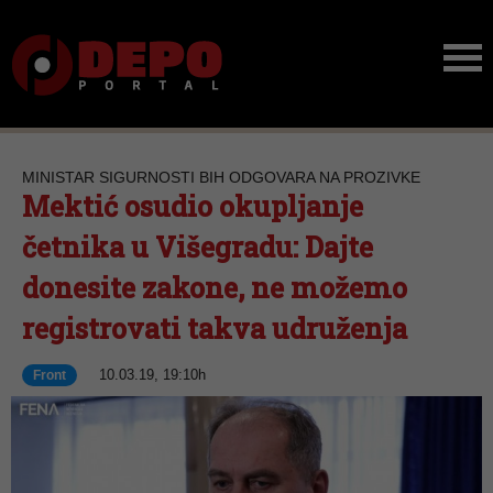
MINISTAR SIGURNOSTI BIH ODGOVARA NA PROZIVKE
Mektić osudio okupljanje
četnika u Višegradu: Dajte
donesite zakone, ne možemo
registrovati takva udruženja
10.03.19, 19:10h
Front