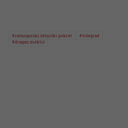
#ravnogorski četnički pokret
#višegrad
#dragan mektić