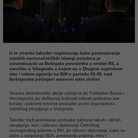
Iz te stranke također naglašavaju kako postrojavanje
srpskih nacionalističkih falangi posebno je
uznemirujuće za Bošnjake povratnike u entitet RS, a
naročito u Višegradu u kojem su u Drugom svjetskom
ratu i tokom agresije na BiH u periodu 92-95. nad
Bošnjacima počinjeni masovni ratni zločini
Stranka demokratske akcije zahtijeva da Tužilaštvo Bosne i
Hercegovine po službenoj dužnosti odmah poduzme sve
korake i pokrene krivične postupke protiv organizatora
četničkog okupljanja u Višegradu.
Također traži pokretanje postupka zabrane takvih i sličnih
okupljanja, kao i zabranu djelovanja Četničkog
ravnogorskog pokreta u BiH, jer njihovo djelovanje, kako se
ističe u saopćenju SDA, predstavlja prijetnju miru i