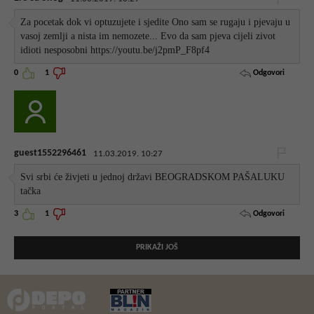
Za pocetak dok vi optuzujete i sjedite Ono sam se rugaju i pjevaju u
vasoj zemlji a nista im nemozete... Evo da sam pjeva cijeli zivot
idioti nesposobni https://youtu.be/j2pmP_F8pf4
Odgovori
0
1
guest1552296461
11.03.2019. 10:27
Svi srbi će živjeti u jednoj državi BEOGRADSKOM PAŠALUKU
tačka
Odgovori
3
1
PRIKAŽI JOŠ