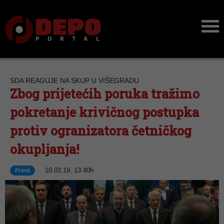
SDA REAGUJE NA SKUP U VIŠEGRADU
Zbog prijetećih poruka tražimo
pokretanje krivičnog postupka
protiv ogranizatora četničkog
okupljanja!
10.03.19, 13:40h
Front