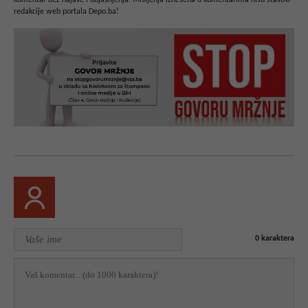
redakcije web portala Depo.ba!
0
karaktera