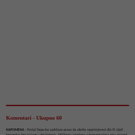
Komentari - Ukupno 60
NAPOMENA
- Portal Depo.ba zadržava pravo da obriše neprimjereni dio ili cijeli
komentar bez najave i objašnjenja. Mišljenja iznešena u komentarima nisu stavovi