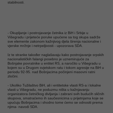
stabilnosti.
- Okupljanje i postrojavanje četnika iz BiH i Srbije u
Višegradu i prijeteće poruke upućene sa tog skupa sadrže
sve elemente zakonom kažnjivog djela širenja nacionalne i
vjerske mržnje i netrpeljivosti - upozorava SDA.
Iz te stranke također naglašavaju kako postrojavanje srpskih
nacionalističkih falangi posebno je uznemirujuće za
Bošnjake povratnike u entitet RS, a naročito u Višegradu u
kojem su u Drugom svjetskom ratu i tokom agresije na BiH u
periodu 92-95. nad Bošnjacima počinjeni masovni ratni
zločini.
- Ukoliko Tužilaštvo BiH, ali i entitetske vlasti RS-a i lokalne
vlasti u Višegradu, ne poduzmu ništa u kažnjavanju
organizatora četničkog divljanja i zabrani svih budućih sličnih
skupova, smatraćemo ih saučesnicima u prijetnjama koje se
upućuju Bošnjacima i shodno tome ćemo se odnositi prema
njima- navodi SDA.