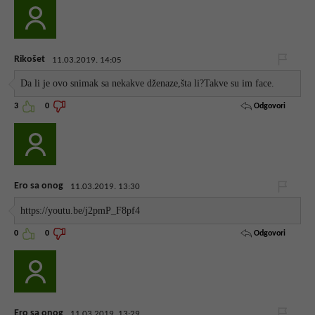
Rikošet
11.03.2019. 14:05
Da li je ovo snimak sa nekakve dženaze,šta li?Takve su im face.
Odgovori
3
0
Ero sa onog
11.03.2019. 13:30
https://youtu.be/j2pmP_F8pf4
Odgovori
0
0
Ero sa onog
11.03.2019. 13:29