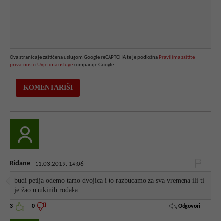
Ova stranica je zaštićena uslugom Google reCAPTCHA te je podložna
Pravilima zaštite
privatnosti
i
Uvjetima usluge
kompanije Google.
Riđane
11.03.2019. 14:06
budi petlja odemo tamo dvojica i to razbucamo za sva vremena ili ti
je žao unukinih rođaka.
Odgovori
3
0