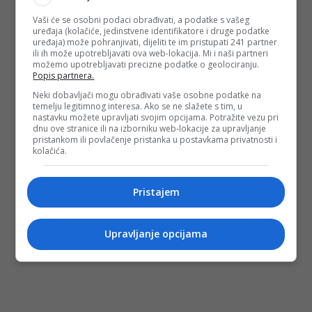
Vaši će se osobni podaci obrađivati, a podatke s vašeg
uređaja (kolačiće, jedinstvene identifikatore i druge podatke
uređaja) može pohranjivati, dijeliti te im pristupati 241 partner
ili ih može upotrebljavati ova web-lokacija. Mi i naši partneri
možemo upotrebljavati precizne podatke o geolociranju.
Popis partnera.
Neki dobavljači mogu obrađivati vaše osobne podatke na
temelju legitimnog interesa. Ako se ne slažete s tim, u
nastavku možete upravljati svojim opcijama. Potražite vezu pri
dnu ove stranice ili na izborniku web-lokacije za upravljanje
pristankom ili povlačenje pristanka u postavkama privatnosti i
kolačića.
Pristajem
Upravljanje opcijama