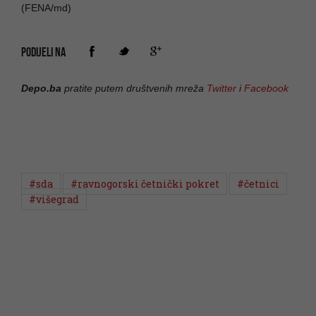
(FENA/md)
PODIJELI NA
Depo.ba
pratite putem društvenih mreža
Twitter
i
Facebook
#sda
#ravnogorski četnički pokret
#četnici
#višegrad