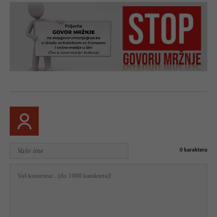
0
karaktera