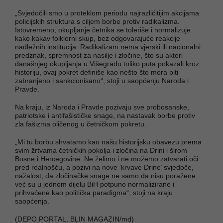
„Svjedočili smo u proteklom periodu najrazličitijim akcijama
policijskih struktura s ciljem borbe protiv radikalizma.
Istovremeno, okupljanje četnika se toleriše i normalizuje
kako kakav folklorni skup, bez odgovarajuće reakcije
nadležnih institucija. Radikalizam nema vjerski ili nacionalni
predznak, spremnost za nasilje i zločine, što su akteri
današnjeg okupljanja u Višegradu toliko puta pokazali kroz
historiju, ovaj pokret definiše kao nešto što mora biti
zabranjeno i sankcionisano“, stoji u saopćenju Naroda i
Pravde.
Na kraju, iz Naroda i Pravde pozivaju sve probosanske,
patriotske i antifašističke snage, na nastavak borbe protiv
zla fašizma oličenog u četničkom pokretu.
„Mi tu borbu shvatamo kao našu historijsku obavezu prema
svim žrtvama četničkih pokolja i zločina na Drini i širom
Bosne i Hercegovine. Ne želimo i ne možemo zatvarati oči
pred realnošću, a pozivi na nove ‘krvave Drine’ svjedoče,
nažalost, da zločinačke snage ne samo da nisu poražene
već su u jednom dijelu BiH potpuno normalizirane i
prihvaćene kao politička paradigma“, stoji na kraju
saopćenja.
(DEPO PORTAL, BLIN MAGAZIN/md)