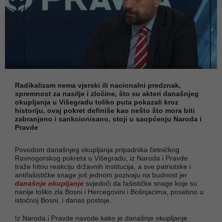
Radikalizam nema vjerski ili nacionalni predznak,
spremnost za nasilje i zločine, što su akteri današnjeg
okupljanja u Višegradu toliko puta pokazali kroz
historiju, ovaj pokret definiše kao nešto što mora biti
zabranjeno i sankcionisano, stoji u saopćenju Naroda i
Pravde
Povodom današnjeg okupljanja pripadnika četničkog
Ravnogorskog pokreta u Višegradu, iz Naroda i Pravde
traže hitnu reakciju državnih institucija, a sve patriotske i
antifašističke snage još jednom pozivaju na budnost jer
današnje okupljanje
svjedoči da fašističke snage koje su
nanije toliko zla Bosni i Hercegovini i Bošnjacima, posebno u
istočnoj Bosni, i danas postoje.
Iz Naroda i Pravde navode kako je današnje okupljanje