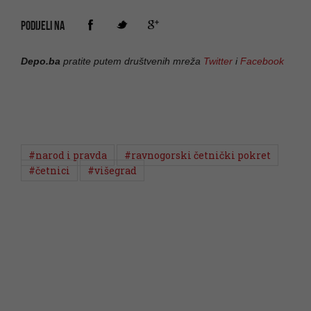
PODIJELI NA
Depo.ba
pratite putem društvenih mreža
Twitter
i
Facebook
#narod i pravda
#ravnogorski četnički pokret
#četnici
#višegrad