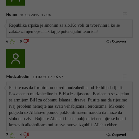
Home
10.03.2019. 17:04
Republika srpska je sinonim za zlo.Ko voli tu tvorevinu i ko se
zalaže za njen opstanak,taj je potencijalni tetorista!
Odgovori
6
0
Mudzahedin
10.03.2019. 16:57
Pustite nas da formiramo odred mudzahedina od 10 hiljada ljudi.
Pozvacemo mudzahedine iz BiH a iz dijaspore. Boricemo se zajedno
sa armijom BiH za odbranu Islama i drzave. Pustite nas da rijesimo
ivaj problem nemojte nas zvati vehabijzma i terotistima. Mi cemo
pobjedu uz Allahovu pomoc pokloniti nasem narodu da moze da
slobodno zivi. Bojte se Allaha i bicete pobjednici nemojte se bojati
krezavih alkoholicara oni su sve ratove izgubili. Allahu ekber
Odgovori
7
4