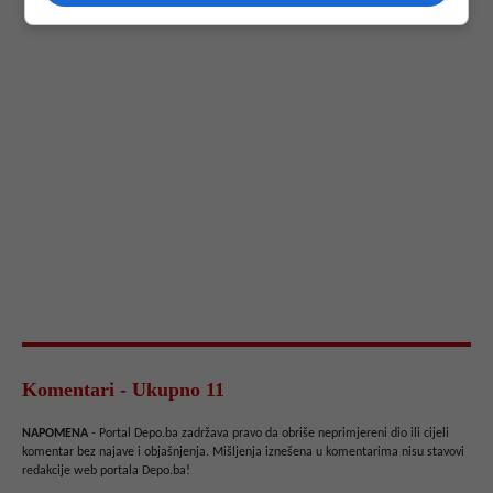
Komentari - Ukupno 11
NAPOMENA
- Portal Depo.ba zadržava pravo da obriše neprimjereni dio ili cijeli
komentar bez najave i objašnjenja. Mišljenja iznešena u komentarima nisu stavovi
redakcije web portala Depo.ba!