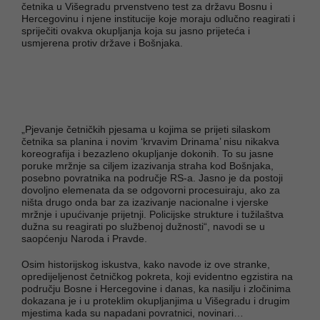
četnika u Višegradu prvenstveno test za državu Bosnu i
Hercegovinu i njene institucije koje moraju odlučno reagirati i
spriječiti ovakva okupljanja koja su jasno prijeteća i
usmjerena protiv države i Bošnjaka.
„Pjevanje četničkih pjesama u kojima se prijeti silaskom
četnika sa planina i novim ‘krvavim Drinama’ nisu nikakva
koreografija i bezazleno okupljanje dokonih. To su jasne
poruke mržnje sa ciljem izazivanja straha kod Bošnjaka,
posebno povratnika na područje RS-a. Jasno je da postoji
dovoljno elemenata da se odgovorni procesuiraju, ako za
ništa drugo onda bar za izazivanje nacionalne i vjerske
mržnje i upućivanje prijetnji. Policijske strukture i tužilaštva
dužna su reagirati po službenoj dužnosti“, navodi se u
saopćenju Naroda i Pravde.
Osim historijskog iskustva, kako navode iz ove stranke,
opredijeljenost četničkog pokreta, koji evidentno egzistira na
području Bosne i Hercegovine i danas, ka nasilju i zločinima
dokazana je i u proteklim okupljanjima u Višegradu i drugim
mjestima kada su napadani povratnici, novinari…