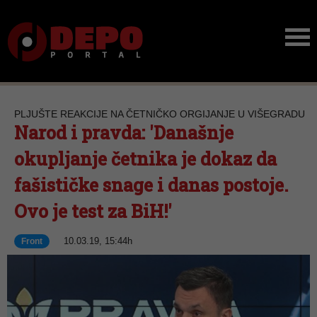
PLJUŠTE REAKCIJE NA ČETNIČKO ORGIJANJE U VIŠEGRADU
Narod i pravda: 'Današnje
okupljanje četnika je dokaz da
fašističke snage i danas postoje.
Ovo je test za BiH!'
10.03.19, 15:44h
Front