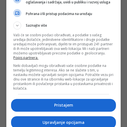
oglašavanja i sadržaja, uvidi u publiku i razvoj usluga
Pohrana i/ili pristup podacima na uređaju
Saznajte više
Vaši će se osobni podaci obrađivati, a podatke s vašeg
uređaja (kolačiće, jedinstvene identifikatore i druge podatke
uređaja) može pohranjivati, dijeliti te im pristupati 241 partner
ili ih može upotrebljavati ova web-lokacija. Mi i naši partneri
možemo upotrebljavati precizne podatke o geolociranju.
Popis partnera.
Neki dobavljači mogu obrađivati vaše osobne podatke na
temelju legitimnog interesa. Ako se ne slažete s tim, u
nastavku možete upravljati svojim opcijama. Potražite vezu pri
dnu ove stranice ili na izborniku web-lokacije za upravljanje
pristankom ili povlačenje pristanka u postavkama privatnosti i
kolačića.
Pristajem
Upravljanje opcijama