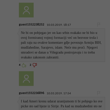
guest1552238252
10.03.2019. 18:17
Ne bi on pobjegao jer on kao srbin svakako ne bi bio u
ovoj formiranoj vojnoj formaciji već on bezveze trola i
pali raju na ovakve komentare gđje povezuje Armiju BIH,
mudžahedine, Sarajevo, islam. Neće mu proći. Njegovi
smradovi se danas u Višegradu postrojavaju i to treba
svakako zakonom zabraniti.
4
2
guest1552236896
10.03.2019. 17:54
I kad Ameri krenu udarat uranijumom ti bi pobjego ko sve
picke sto sad bjeze iz Sirije. Pa kad su mudzahedini sto ne