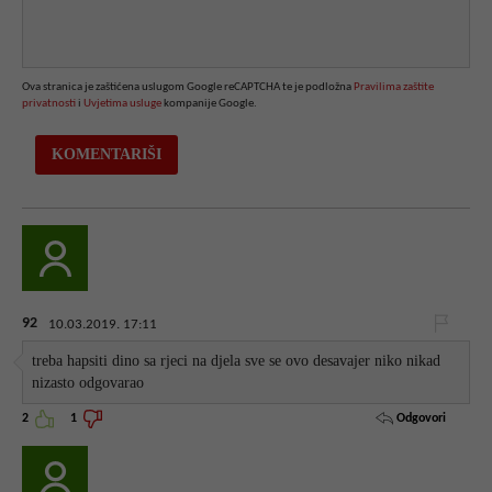
Ova stranica je zaštićena uslugom Google reCAPTCHA te je podložna
Pravilima zaštite
privatnosti
i
Uvjetima usluge
kompanije Google.
92
10.03.2019. 17:11
treba hapsiti dino sa rjeci na djela sve se ovo desavajer niko nikad
nizasto odgovarao
Odgovori
2
1