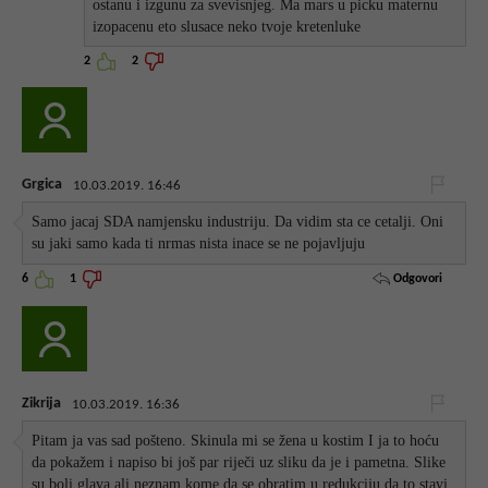
ostanu i izgunu za svevisnjeg. Ma mars u picku maternu
izopacenu eto slusace neko tvoje kretenluke
2
2
Grgica
10.03.2019. 16:46
Samo jacaj SDA namjensku industriju. Da vidim sta ce cetalji. Oni
su jaki samo kada ti nrmas nista inace se ne pojavljuju
Odgovori
6
1
Zikrija
10.03.2019. 16:36
Pitam ja vas sad pošteno. Skinula mi se žena u kostim I ja to hoću
da pokažem i napiso bi još par riječi uz sliku da je i pametna. Slike
su boli glava ali neznam kome da se obratim u redukciju da to stavi.