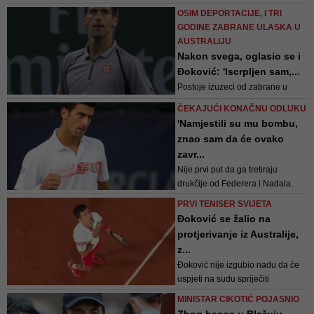
vakcinaciji ne govori. Žao mi je
OSIM DEPORTACIJE, I TRI
što nisam imao prilike da imam
GODINE ZABRANE ULASKA U
uticaj na njega i objasnim mu da
AUSTRALIJU
je imunizacija osnova zdravlja
Nakon svega, oglasio se i
stanovništa - rekao je
Đoković: 'Iscrpljen sam,...
svojevremeno dr. Kon
Postoje izuzeci od zabrane u
slučaju „izuzetnih okolnosti“, ako
ČEKAJUĆI KONAČNU ODLUKU
u interesu Australije bude da
'Namjestili su mu bombu,
Đoković učestvuje u turniru
znao sam da će ovako
zavr...
Nije prvi put da ga tretiraju
drukčije od Federera i Nadala.
Igrat će druge turnire, nije ovo kraj
PRVI TENISER SVIJETA
svijeta - rekao je bivši Đokovićev
Đoković se žalio na
trener Nikola Pilić
protjerivanje iz Australije,
z...
Đoković nije izgubio nadu da će
uspjeti na sudu spriječiti
protjerivanje iz zemlje i tako
MINISTAR CIKOTIĆ POJASNIO
učestvovati na prvom