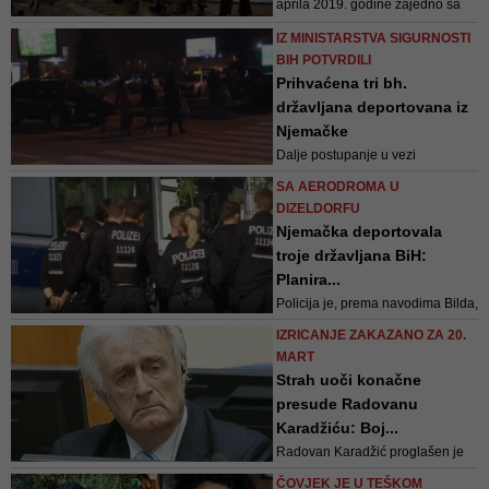
aprila 2019. godine zajedno sa
bili dio terorističke organi...
Ibrom Ćufurovićem
IZ MINISTARSTVA SIGURNOSTI
BIH POTVRDILI
Prihvaćena tri bh.
državljana deportovana iz
Njemačke
Dalje postupanje u vezi
navedenih sumnji zbog kojih su
SA AERODROMA U
vraćeni iz Njemačke u
DIZELDORFU
nadležnosti je sigurnosnih i
Njemačka deportovala
pravosudnih institucija u BiH
troje državljana BiH:
Planira...
Policija je, prema navodima Bilda,
trojicu državljana BiH označila
IZRICANJE ZAKAZANO ZA 20.
kao prijetnju
MART
Strah uoči konačne
presude Radovanu
Karadžiću: Boj...
Radovan Karadžić proglašen je
krivim za genocid na području
ČOVJEK JE U TEŠKOM