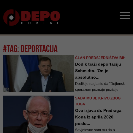
#tag: deportacija
ČLAN PREDSJEDNIŠTVA BIH
Dodik traži deportaciju
Schmidta: 'On je
apsolutno...
Dodik je naglasio da "Dejtonski
sporazum poznaje poziciju
visokog predstavnika i njegovo
SADA MU JE KRIVO ZBOG
osoblje, kasnije je to pokušalo da
TOGA
se nametne kao pitanje koje je
Ova izjava dr. Predraga
vezano za OHR koji u
Kona iz aprila 2020.
institunacionalnom smislu nema
poslu...
nikakve nadležnosti i njega treba
Savjetovao sam mu da o
zatvoriti"