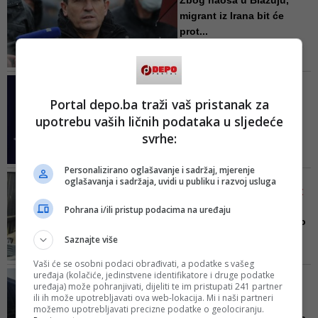
Zbog haosa u Blažuju,
ovogodišnjem Grand Slam
migrant iz Irana bit će
turniru, Australian Openu, gdje bi
prot...
jurišao rekordnu 21. pobjedu na
- Zasad imamo informaciju da je
turnirima 'Velike četvorke'. Turnir
osoba koja je proizvela
će početi 17. januara
kompletan nered već pod
DENIS ZVIDZIĆ,
nadzorom u Imigracijskom centru
DOPREDSJEDAVAJUĆI
Portal depo.ba traži vaš pristanak za
u Istočnom Sarajevu te da joj je
PREDSTAVNIČKOG DOMA
upotrebu vaših ličnih podataka u sljedeće
izrečena mjera protjerivanja iz
PSBIH
BiH - kazao je Cikotić, navodeći
svrhe:
Strancima u BiH poslati
kako nadležni organi nastavljaju
poruku da nasilje neće
dalje istražne...
Personalizirano oglašavanje i sadržaj, mjerenje
bit...
VIDEO/ NAKON ŠTO JE
oglašavanja i sadržaja, uvidi u publiku i razvoj usluga
Zvizdić je predložio da se u tom
PORODICA DEPORTOVANA IZ
kontekstu omogući protjerivanje
FRANCUSKE
Pohrana i/ili pristup podacima na uređaju
stranih državljana koji su
Zahirovići 'pojasnili' zašto
pravosnažno osuđeni za
su kćerku ošišali nać...
Saznajte više
prekršaje s elementima nasilja ili
Ošišao sam je jer je spavala s
kršenje javnog reda i mira
Vaši će se osobni podaci obrađivati, a podatke s vašeg
momkom Dušanom, koji se
uređaja (kolačiće, jedinstvene identifikatore i druge podatke
FOTO/ SLUŽBA ZA POSLOVE
drogira, a ne zato što je on Srbin,
uređaja) može pohranjivati, dijeliti te im pristupati 241 partner
SA STRANCIMA IMA PUNE
kaže otac Senad
ili ih može upotrebljavati ova web-lokacija. Mi i naši partneri
RUKE POSLA
možemo upotrebljavati precizne podatke o geolociranju.