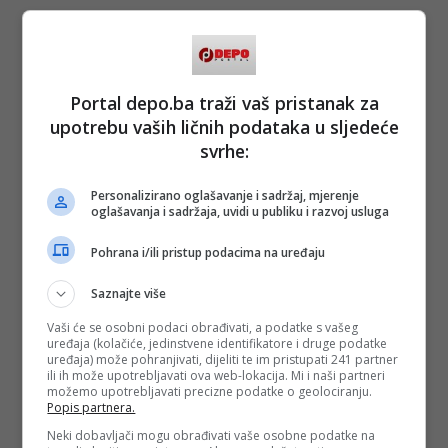
Portal depo.ba traži vaš pristanak za
upotrebu vaših ličnih podataka u sljedeće
svrhe:
Personalizirano oglašavanje i sadržaj, mjerenje
oglašavanja i sadržaja, uvidi u publiku i razvoj usluga
Pohrana i/ili pristup podacima na uređaju
Saznajte više
Vaši će se osobni podaci obrađivati, a podatke s vašeg
uređaja (kolačiće, jedinstvene identifikatore i druge podatke
uređaja) može pohranjivati, dijeliti te im pristupati 241 partner
ili ih može upotrebljavati ova web-lokacija. Mi i naši partneri
možemo upotrebljavati precizne podatke o geolociranju.
Popis partnera.
Neki dobavljači mogu obrađivati vaše osobne podatke na