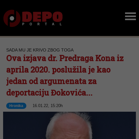
SADA MU JE KRIVO ZBOG TOGA
Ova izjava dr. Predraga Kona iz
aprila 2020. poslužila je kao
jedan od argumenata za
deportaciju Đokovića...
16.01.22, 15:20h
Hronika