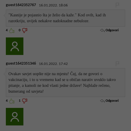
guest1642352767
16.01.2022. 18:06
"Kasnije je pojasnio šta je želio da kaže." Kod ovih, kad ih
razotkriju, uvijek nekakve nadoknadne nebuloze.
Odgovori
4
0
guest1642351346
16.01.2022. 17:42
Ovakav savjet uopšte nije na mjestu! Čuj, da ne govori o
vakcinaciju, i to u vremenu kad se u običan narativ uvuklo takvo
pitanje, a kamoli ne kod vlasti jedne države! Najblaže rečeno,
bumerang od savjeta!
Odgovori
4
1