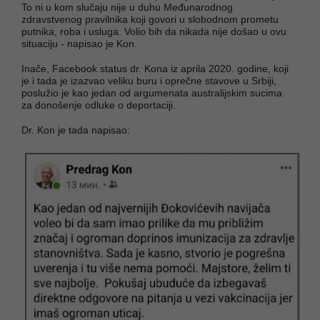
To ni u kom slučaju nije u duhu Međunarodnog
zdravstvenog pravilnika koji govori u slobodnom prometu
putnika, roba i usluga. Volio bih da nikada nije došao u ovu
situaciju - napisao je Kon.
Inače, Facebook status dr. Kona iz aprila 2020. godine, koji
je i tada je izazvao veliku buru i oprečne stavove u Srbiji,
poslužio je kao jedan od argumenata australijskim sucima
za donošenje odluke o deportaciji.
Dr. Kon je tada napisao: