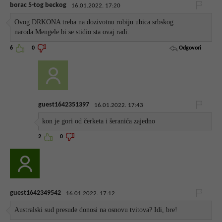
borac 5-tog beckog
16.01.2022. 17:20
Ovog DRKONA treba na dozivotnu robiju ubica srbskog
naroda.Mengele bi se stidio sta ovaj radi.
Odgovori
6
0
guest1642351397
16.01.2022. 17:43
kon je gori od čerketa i šeranića zajedno
2
0
guest1642349542
16.01.2022. 17:12
Australski sud presude donosi na osnovu tvitova? Idi, bre!