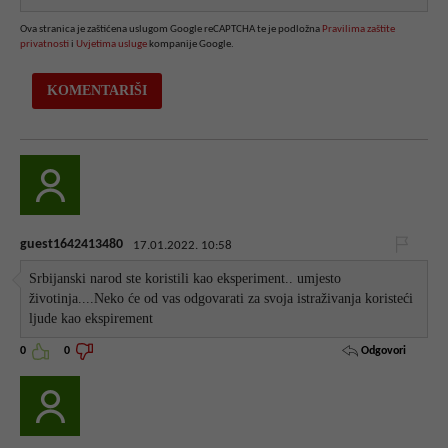
Ova stranica je zaštićena uslugom Google reCAPTCHA te je podložna
Pravilima zaštite
privatnosti
i
Uvjetima usluge
kompanije Google.
guest1642413480
17.01.2022. 10:58
Srbijanski narod ste koristili kao eksperiment.. umjesto
životinja....Neko će od vas odgovarati za svoja istraživanja koristeći
ljude kao ekspirement
Odgovori
0
0