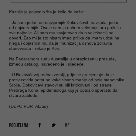
Kasnije je pojasnio šta je želio da kaže:
- Ja sam jedan od najvjernijih Đokovićevih navijača, jedan
od najvatrenijih. Ovdje sam ja našem velemajstoru poželio
sve najbolje. Ali sam mu savjetovao da o vakcinaciji ne
govori. Žao mi je što nisam imao prilike da imam uticaj na
njega i objasnim mu da je imunizacija osnova zdravlja
stanovništa - rekao je Kon.
Na Federalnom sudu Australije u obrazloženju presude,
između ostalog, navedeno je i sljedeće:
- U Đokovićevoj rodnoj zemlji, gdje se procjenjuje da je
protiv covida potpuno vakcinisano manje od pola stanovnika
Srbije, Đokovićevi stavovi su bili kritikovani i od strane
Predraga Kona, epidemiologa koji je optužio sportistu da
stvara zabludu.
(DEPO PORTAL/ad)
PODIJELI NA