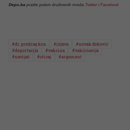
Depo.ba
pratite putem društvenih mreža
Twitter
i
Facebook
#dr. predrag kon
#izjava
#novak đoković
#deportacija
#vakcina
#vakcinacija
#navijač
#uticaj
#argument