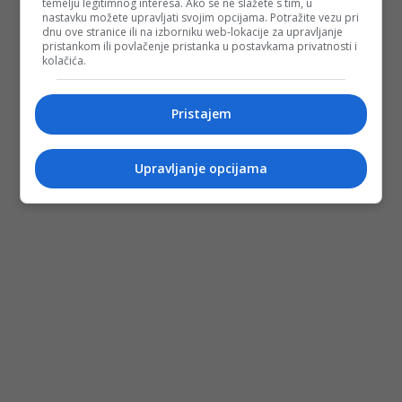
temelju legitimnog interesa. Ako se ne slažete s tim, u
nastavku možete upravljati svojim opcijama. Potražite vezu pri
dnu ove stranice ili na izborniku web-lokacije za upravljanje
pristankom ili povlačenje pristanka u postavkama privatnosti i
kolačića.
Pristajem
Upravljanje opcijama