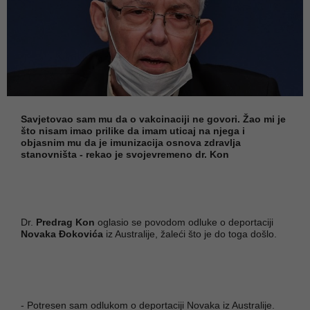
Savjetovao sam mu da o vakcinaciji ne govori. Žao mi je
što nisam imao prilike da imam uticaj na njega i
objasnim mu da je imunizacija osnova zdravlja
stanovništa - rekao je svojevremeno dr. Kon
Dr.
Predrag Kon
oglasio se povodom odluke o deportaciji
Novaka Đokovića
iz Australije, žaleći što je do toga došlo.
- Potresen sam odlukom o deportaciji Novaka iz Australije.