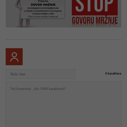
0
karaktera