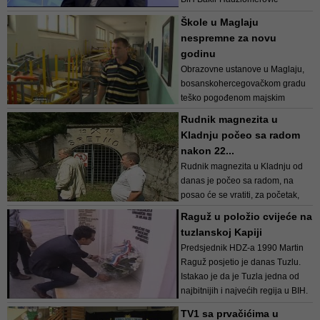
gostovao je sinoć na TV1.
Škole u Maglaju
Pogledajte intervju!
nespremne za novu
godinu
Obrazovne ustanove u Maglaju,
bosanskohercegovačkom gradu
teško pogođenom majskim
poplavama, još nisu otvorene za
Rudnik magnezita u
đake. Rok za sanaciju koja je u
Kladnju počeo sa radom
toku je 15. septembar.
nakon 22...
Rudnik magnezita u Kladnju od
danas je počeo sa radom, na
posao će se vratiti, za početak,
dvanaest radnika. Rezultat je to
Raguž u položio cvijeće na
potpisanih Ugovora o poslovno –
tuzlanskoj Kapiji
tehničkoj saradnji između
Predsjednik HDZ-a 1990 Martin
”Rudnika nemet...
Raguž posjetio je danas Tuzlu.
Istakao je da je Tuzla jedna od
najbitnijih i najvećih regija u BIH.
TV1 sa prvačićima u