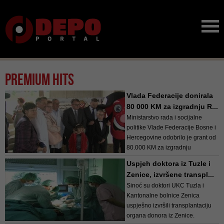
Premium hits
Vlada Federacije donirala
80 000 KM za izgradnju R...
Ministarstvo rada i socijalne
politike Vlade Federacije Bosne i
Hercegovine odobrilo je grant od
80.000 KM za izgradnju
Roditeljske kuće za smještaj
Uspjeh doktora iz Tuzle i
djece oboljele od raka i njihovih
Zenice, izvršene transpl...
roditelja.
Sinoć su doktori UKC Tuzla i
Kantonalne bolnice Zenica
uspješno izvršili transplantaciju
organa donora iz Zenice.