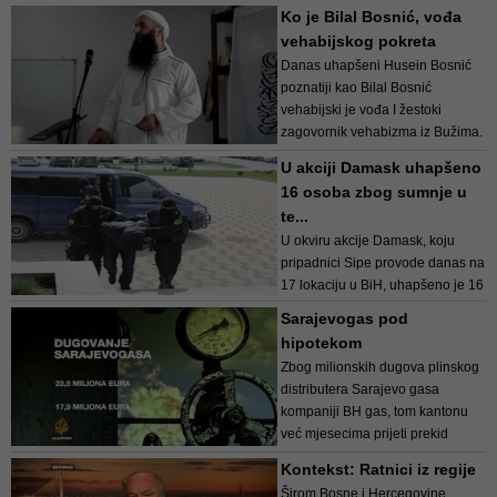
Presađena je jedna jetra, dva
Ko je Bilal Bosnić, vođa
bubrega i dvije rožnice na pet
vehabijskog pokreta
pacijenata, a presađen...
Danas uhapšeni Husein Bosnić
poznatiji kao Bilal Bosnić
vehabijski je vođa I žestoki
zagovornik vehabizma iz Bužima.
Već duže vrijeme Bosnić, kroz
U akciji Damask uhapšeno
propovijedanje radikalnog islama
16 osoba zbog sumnje u
u našoj zemlji, p...
te...
U okviru akcije Damask, koju
pripadnici Sipe provode danas na
17 lokaciju u BiH, uhapšeno je 16
lica među kojima su vođa
Sarajevogas pod
vehabija u BiH Husein Bosnić.
hipotekom
Zbog milionskih dugova plinskog
distributera Sarajevo gasa
kompaniji BH gas, tom kantonu
već mjesecima prijeti prekid
isporuke plina.
Kontekst: Ratnici iz regije
Širom Bosne i Hercegovine