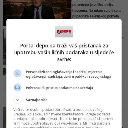
provedena je velika akcija
hapšenja. Na udaru su bili centri
pripadnika selefijskog pokreta.
Regioskop: Ispit zrelosti
Dokumentarni film mlade autorice
Smirne Kulenović govori o
Portal depo.ba traži vaš pristanak za
generaciji koja zbog rata u
upotrebu vaših ličnih podataka u sljedeće
Sarajevu mora odgoditi maturu.
svrhe:
Gdje je novac sa
Personalizirano oglašavanje i sadržaj, mjerenje
oglašavanja i sadržaja, uvidi u publiku i razvoj usluga
donatorske konferencije
Novac od poplava uplaćen je na
Pohrana i/ili pristup podacima na uređaju
entitetske račune, pa državna
vlast nema ništa s njima. A u
Saznajte više
najgorem slučaju nema ni
narod!? Dakle, izbori su u
Vaši će se osobni podaci obrađivati, a podatke s vašeg
Djeca iz Željeznog Polja u
oktobru!
uređaja (kolačiće, jedinstvene identifikatore i druge podatke
sarajevskim školama
uređaja) može pohranjivati, dijeliti te im pristupati 241 partner
Kao i svi dječaci u Bosni i
ili ih može upotrebljavati ova web-lokacija. Mi i naši partneri
možemo upotrebljavati precizne podatke o geolociranju.
Hercegovini, i djeca iz Željeznog