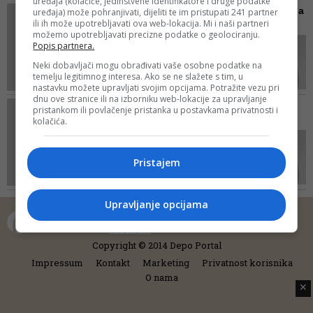
uređaja (kolačiće, jedinstvene identifikatore i druge podatke
LZN: Izet upoznaje Jovana
uređaja) može pohranjivati, dijeliti te im pristupati 241 partner
ili ih može upotrebljavati ova web-lokacija. Mi i naši partneri
Belajbega Jovančeta
možemo upotrebljavati precizne podatke o geolociranju.
Popis partnera.
Neki dobavljači mogu obrađivati vaše osobne podatke na
temelju legitimnog interesa. Ako se ne slažete s tim, u
nastavku možete upravljati svojim opcijama. Potražite vezu pri
dnu ove stranice ili na izborniku web-lokacije za upravljanje
IZET: Mene je moja nana
pristankom ili povlačenje pristanka u postavkama privatnosti i
kolačića.
učila da motam duhan
Pristajem
Upravljanje opcijama
Copyright © 2014 Depo Portal
Impressum
Kontakt
Marketing
Privatnost korisnika
O nama
✕