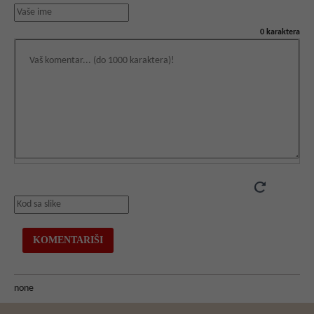
0
karaktera
none