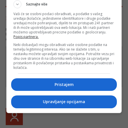
Saznajte više
Vaši će se osobni podaci obrađivati, a podatke s vašeg
Komentari - Ukupno 0
uređaja (kolačiće, jedinstvene identifikatore i druge podatke
uređaja) može pohranjivati, dijeliti te im pristupati 241 partner
ili ih može upotrebljavati ova web-lokacija. Mi i naši partneri
NAPOMENA
- Portal Depo.ba zadržava pravo da obriše neprimjereni dio ili cijeli
možemo upotrebljavati precizne podatke o geolociranju.
komentar bez najave i objašnjenja. Mišljenja iznešena u komentarima nisu stavovi
Popis partnera.
redakcije web portala Depo.ba!
Neki dobavljači mogu obrađivati vaše osobne podatke na
temelju legitimnog interesa. Ako se ne slažete s tim, u
nastavku možete upravljati svojim opcijama. Potražite vezu pri
dnu ove stranice ili na izborniku web-lokacije za upravljanje
pristankom ili povlačenje pristanka u postavkama privatnosti i
kolačića.
Pristajem
Upravljanje opcijama