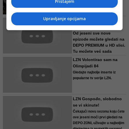
Pristajem
bosanski vojnik (Aleksandar
Saša Petrović i Senad Bašić).
Cijeli film možete gledati na
Upravljanje opcijama
LZN Bubo, Izetu su samo
DEPO PREMIUM
.
poblentavili hormoni!!!
Od jeseni sve nove
epizode možete gledati na
DEPO PREMIUM u HD slici.
Tu možete već sada
gledati stare epizode uz
LZN Volontirao sam na
pretplatu, dok vam...
Olimpijadi 84
Gledajte najbolje inserte iz
popularne tv serije LZN.
LZN Gospođo, slobodno
se vi skinute!
Čekajući novu sezonu koju ćete
ove jeseni moći prvi gledati na
DEPO ZONI, uživajte u najboljim
dijelovima iz proteklih sezona!