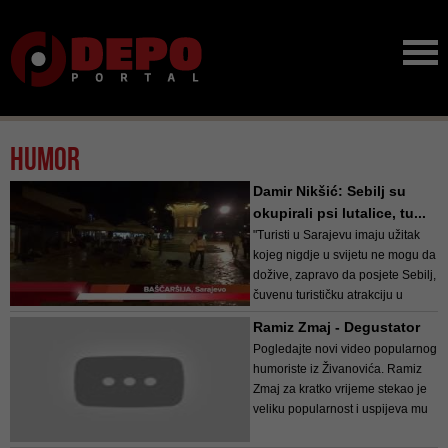
Humor
Damir Nikšić: Sebilj su
okupirali psi lutalice, tu...
"Turisti u Sarajevu imaju užitak
kojeg nigdje u svijetu ne mogu da
dožive, zapravo da posjete Sebilj,
čuvenu turističku atrakciju u
Sarajevu i da upoznaju pse
Ramiz Zmaj - Degustator
lutalice koji se tu okupljaju i da
Pogledajte novi video popularnog
dožive pravi prizor za safari",
humoriste iz Živanovića. Ramiz
poručuje bh. umjet...
Zmaj za kratko vrijeme stekao je
veliku popularnost i uspijeva mu
da i dalje osvaja simpatije iz