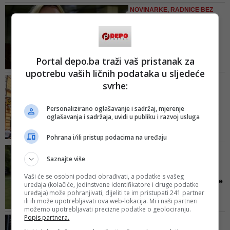
nosi sa seksističkim komentarima.
NOVINARKE, RADNICE BEZ
Društvene mreže, naročito Twitter,
RADNOG VREMENA
već su neko vrijeme pune
Arijana Saračević Helać -
mizoginih i seksističkih komentara
na meti uvreda: Bakir Iz...
na njen račun
Dugogodišnja novinarka i
Portal depo.ba traži vaš pristanak za
urednica Federalne televizije
upotrebu vaših ličnih podataka u sljedeće
(FTV) i čuvena ratna reporterka,
KAMPANJA POKRENULA
svrhe:
Arijana Saračević Helać, piše o
LAVINU
svojim iskustvima u profesiji. A
Žene Banjaluke na
bilo ih je raznih, teških i bolnih...
Personalizirano oglašavanje i sadržaj, mjerenje
nogama: Zar smo mi roba
oglašavanja i sadržaja, uvidi u publiku i razvoj usluga
koja se ...
Sporan je stiker na kojem je
Pohrana i/ili pristup podacima na uređaju
prikazano sedam žena uz poruku
SANJA RENIĆ - ŠTA SE
"Ovdje je 7/1" koja ilustruje
Saznajte više
DEŠAVA U SKUPŠTINSKIM
urbanu legendu da u Banjoj Luci
SALAMA
Vaši će se osobni podaci obrađivati, a podatke s vašeg
živi sedam puta više žena nego
Seksizam u bh. politici: Ne
uređaja (kolačiće, jedinstvene identifikatore i druge podatke
muškaraca
vrijeđa me kada koment...
uređaja) može pohranjivati, dijeliti te im pristupati 241 partner
ili ih može upotrebljavati ova web-lokacija. Mi i naši partneri
Zastupnica u Skupštini Zeničko-
možemo upotrebljavati precizne podatke o geolociranju.
dobojskog kantona Sanja Renić
Popis partnera.
ŠTA PROPISUJE NACRT
jedna je od žena koja je bila žrtva
KODEKSA PONAŠANJA I