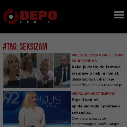
#tag: seksizam
VIDEO/ SEKSIZAM NA SJEDNICI
SKUPŠTINE KS
Kako je došlo do žestoke
rasprave o haljini minist...
Burna rasprava uslijedila je
nakon što je Poturak kazao da je
ministrica Nikolić "jako
VIDEO/ JAVNOST BIJESNA
neprimjereno obučena, ko da je
Srpski voditelj
pošla na plažu" te da joj "fale
epidemiologinji postavio
samo krtola i paradajz da stavi
seksistič...
pored sebe"
Ovo nije prvi put da se
epidemiologinja, inače Sarajka,