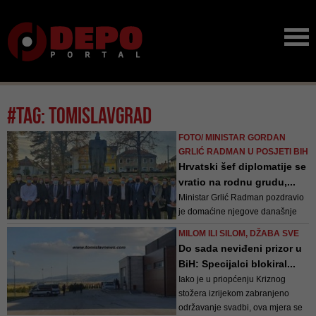
#tag: tomislavgrad
FOTO/ MINISTAR GORDAN
GRLIĆ RADMAN U POSJETI BIH
Hrvatski šef diplomatije se
vratio na rodnu grudu,...
Ministar Grlić Radman pozdravio
je domaćine njegove današnje
posjete, prije svega jer se radi o
MILOM ILI SILOM, DŽABA SVE
njegovom rodnom kraju za koji je
Do sada neviđeni prizor u
i danas vezan
BiH: Specijalci blokiral...
Iako je u priopćenju Kriznog
stožera izrijekom zabranjeno
održavanje svadbi, ova mjera se