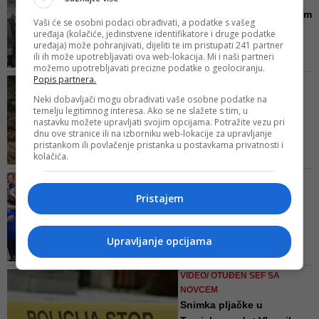
količine vode po prometnicama te
Zbog nevremena se u ovim
Vaši će se osobni podaci obrađivati, a podatke s vašeg
da voze maksimalno oprezno
bh. gradovima prekida
uređaja (kolačiće, jedinstvene identifikatore i druge podatke
uređaja) može pohranjivati, dijeliti te im pristupati 241 partner
nas...
ili ih može upotrebljavati ova web-lokacija. Mi i naši partneri
Sve raspoložive snage
možemo upotrebljavati precizne podatke o geolociranju.
angažirane su na čišćenju
Popis partnera.
NE PLANIRA POVRATAK U
snijega, a sve veći je problem
HRVATSKU
Neki dobavljači mogu obrađivati vaše osobne podatke na
gdje smjestiti velike količine
temelju legitimnog interesa. Ako se ne slažete s tim, u
Zdravko Mamić u
snijega koje se odvoze s kolnika i
nastavku možete upravljati svojim opcijama. Potražite vezu pri
Tomislavgradu podnio
dnu ove stranice ili na izborniku web-lokacije za upravljanje
pločnika
zahtjev za i...
pristankom ili povlačenje pristanka u postavkama privatnosti i
kolačića.
Inače, obitelj Zdravka Mamića
vuče podrijetlo iz Zidina, mjesta
RAZUZDANA 'PROSLAVA'
pokraj Buškog jezera kod
ZAVRŠETKA NASTAVE
Pristajem
Tomislavgrada, gdje posjeduju
Hercegovački maturanti
obiteljsku kuću koju je Zdravko,
demolirali škole i
sa svojim rođacima iz Bjelovara,
napadali...
Upravljanje opcijama
obnovio za stanovanje prije 19
Kako je za Fenu kazao ravnatelj
godina
Gimnazije Tone Kutleša,
VIDEO/ OTUĐEN SEF SA
završetak srednjoškolskog
NOVCEM
obrazovanja učenici su unutar
Snimka pljačke u
njegove škole proslavili