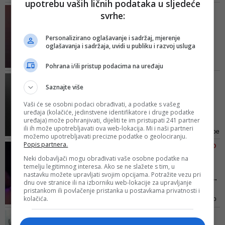
upotrebu vaših ličnih podataka u sljedeće
talenti ovih takmičara svidjeti
VIDEO/ 20-GODIŠNJAK
svrhe:
domaćoj publici, ostaje nam tek
OSVOJIO SRCA PUBLIKE I
za vidjeti. Audicije sedme sezone
ŽIRIJA
idu prema kraju, a pred žirijem je
Personalizirano oglašavanje i sadržaj, mjerenje
Sarajlija Denis Barta
oglašavanja i sadržaja, uvidi u publiku i razvoj usluga
još mnoštvo kandidata koji čekaju
pobjednik hrvatskog
njihov sud
'Superta...
Pohrana i/ili pristup podacima na uređaju
Komponira, piše, svira i pjeva,
DUGO ČUVANA TAJNA
imao je više operacija, za svoje
Saznajte više
Ovo niko nije znao: Kako
liječenje skuplja sam novce
je zapravo Božo Vrećo
Vaši će se osobni podaci obrađivati, a podatke s vašeg
pjevajući na ulici, po kafićima i
poč...
uređaja (kolačiće, jedinstvene identifikatore i druge podatke
prodavajući svoj CD
uređaja) može pohranjivati, dijeliti te im pristupati 241 partner
Postoji i dio njegove povijesti
ili ih može upotrebljavati ova web-lokacija. Mi i naši partneri
koju, čini se, skriva jer na Youtube
možemo upotrebljavati precizne podatke o geolociranju.
platformi naprosto je nemoguće
Popis partnera.
MARTINA TOMČIĆ OTVORENO
pronaći video iz vremena o kojem
O SEBI
Neki dobavljači mogu obrađivati vaše osobne podatke na
pišemo
temelju legitimnog interesa. Ako se ne slažete s tim, u
Najstroža članica žirija
nastavku možete upravljati svojim opcijama. Potražite vezu pri
'Supertalent' bez dlake n...
dnu ove stranice ili na izborniku web-lokacije za upravljanje
I dok joj dio publike zamjera što
pristankom ili povlačenje pristanka u postavkama privatnosti i
kolačića.
"nema dlake na jeziku", drugi dio
podržava to što direktno i bez
VIDEO/ TALENAT DRČNE
kompromisa komentira nastupe
SARAH