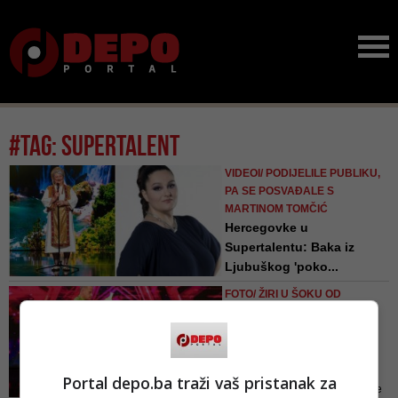
#tag: supertalent
VIDEOI/ PODIJELILE PUBLIKU,
PA SE POSVAĐALE S
MARTINOM TOMČIĆ
Hercegovke u
Supertalentu: Baka iz
Ljubuškog 'poko...
"Zlatne dame" ponovno su
FOTO/ ŽIRI U ŠOKU OD
priredile veselje svima u studiju.
PRIZORA NA SCENI
Svima, osim jednoj članici žirija
Najveće zvijezde talent
Supertalenta
showova u Supertalentu
na ...
Portal depo.ba traži vaš pristanak za
Kako je reagirao žiri te hoće li se