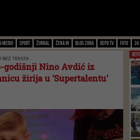
& Mediji
Sport
Žurnal
Žena IN
Blog zona
Depo TV
FOTO
24 
DEP
O BEZ TEKSTA
6-godišnji Nino Avdić iz
nicu žirija u 'Supertalentu'