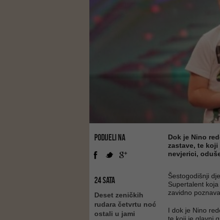
PODIJELI NA
Dok je Nino red
zastave, te koji
nevjerici, oduš
Šestogodišnji d
24 SATA
Supertalent koja 
zavidno poznavan
Deset zeničkih
rudara četvrtu noć
I dok je Nino re
ostali u jami
te koji je glavni 