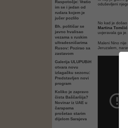
Raspotočje: Vratio
oduševljeni nje
im se i jedan od
rudara kojem je
jučer pozlilo
No kad je došao r
Bh. političar se
Martina Tomčić
javno hvalisao
uvjeravala ga je.
vezama s ruskim
ultradesničarima
Maleni Nino nije
Jeruzalem, narav
Rusov: Pozirao sa
zastavom
Galerija ULUPUBiH
otvara novu
izlagačku sezonu:
Predstavljen novi
program
Koliko je zapravo
čista Baščaršija?
Novinar iz UAE u
čarapama
prošetao starim
dijelom Sarajeva