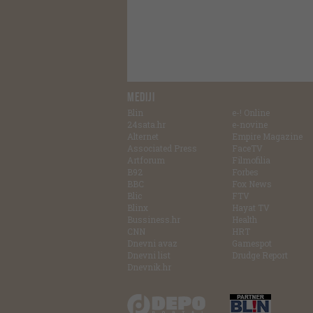
MEDIJI
Blin
e-! Online
24sata.hr
e-novine
Alternet
Empire Magazine
Associated Press
FaceTV
Artforum
Filmofilia
B92
Forbes
BBC
Fox News
Blic
FTV
Blinx
Hayat TV
Bussiness.hr
Health
CNN
HRT
Dnevni avaz
Gamespot
Dnevni list
Drudge Report
Dnevnik.hr