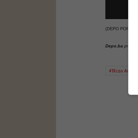
(DEPO PORTAL,
Depo.ba
pratite
#Nino Avdić