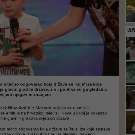
DEP
om tačno odgovarao koja država se 'krije' iza koje
 je glavni grad te države, žiri i publika su ga gledali u
evljeni njegovim znanjem
ječak
Nino Avdić
iz Mostara prijavio se u emisiju
se emituje na hrvatskoj televiziji Nova u kojoj je pokazao
je glavnih gradova svjetskih država.
dom tačno odgovarao koja država se 'krije' iza koje zastave,
grad te države, žiri i publika su ga gledali u nevjerici,