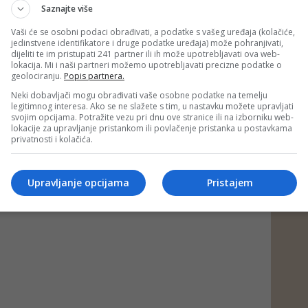
Saznajte više
Vaši će se osobni podaci obrađivati, a podatke s vašeg uređaja (kolačiće,
jedinstvene identifikatore i druge podatke uređaja) može pohranjivati,
dijeliti te im pristupati 241 partner ili ih može upotrebljavati ova web-
 BLIN MAGAZIN/md)
lokacija. Mi i naši partneri možemo upotrebljavati precizne podatke o
geolociranju.
Popis partnera.
Neki dobavljači mogu obrađivati vaše osobne podatke na temelju
 putem društvenih mreža
Twitter
i
Facebook
legitimnog interesa. Ako se ne slažete s tim, u nastavku možete upravljati
svojim opcijama. Potražite vezu pri dnu ove stranice ili na izborniku web-
lokacije za upravljanje pristankom ili povlačenje pristanka u postavkama
privatnosti i kolačića.
#supertalent
Upravljanje opcijama
Pristajem