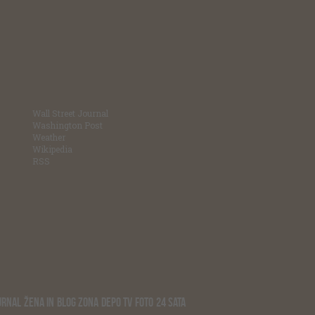
Wall Street Journal
Washington Post
Weather
Wikipedia
RSS
URNAL
ŽENA IN
BLOG ZONA
DEPO TV
FOTO
24 SATA