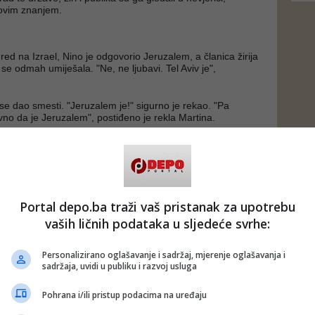
govim znanjem.
ed na Izrael, Nino je odgovorio Jeruzalem, a članica žirija
se odmah umiješala. "Ne, ne ljubavi. Tel Aviv je",
 se dao smesti. "Jeruzalem je!" sigurno je rekao. "Pa
no da je Jeruzalem", postiđeno je rekla Martina.
Portal depo.ba traži vaš pristanak za upotrebu
vaših ličnih podataka u sljedeće svrhe:
Personalizirano oglašavanje i sadržaj, mjerenje oglašavanja i
sadržaja, uvidi u publiku i razvoj usluga
Pohrana i/ili pristup podacima na uređaju