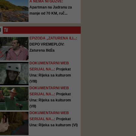
A NEMA NI GUŽVE:
Apartman na Jadranu za
manje od 70 KM, ruč...
O
TV
EPIZODA „ZATURENA ILI...:
DEPO VREMEPLOV:
Zaturena Ilidža
DOKUMENTARNI WEB
SERIJAL NA...:
Projekat
Una: Rijeka sa kulturom
(VIII)
DOKUMENTARNI WEB
SERIJAL NA...:
Projekat
Una: Rijeka sa kulturom
(VII)
DOKUMENTARNI WEB
SERIJAL NA...:
Projekat
Una: Rijeka sa kulturom (VI)