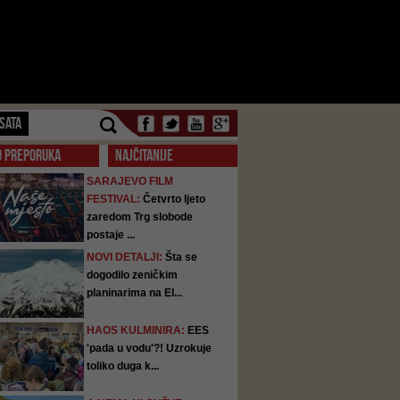
SATA
O PREPORUKA
NAJČITANIJE
SARAJEVO FILM
FESTIVAL:
Četvrto ljeto
zaredom Trg slobode
postaje ...
NOVI DETALJI:
Šta se
dogodilo zeničkim
planinarima na El...
HAOS KULMINIRA:
EES
'pada u vodu'?! Uzrokuje
toliko duga k...