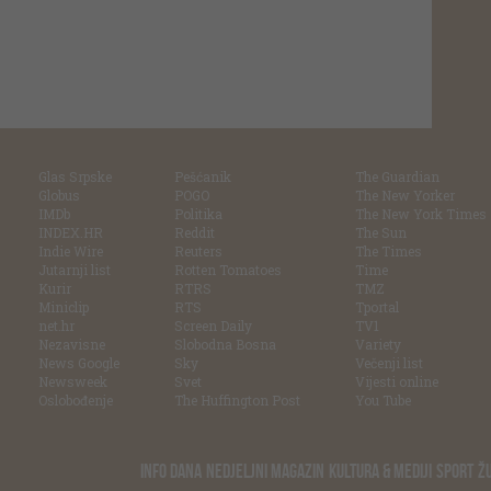
Glas Srpske
Pešćanik
The Guardian
Globus
POGO
The New Yorker
IMDb
Politika
The New York Times
INDEX.HR
Reddit
The Sun
Indie Wire
Reuters
The Times
Jutarnji list
Rotten Tomatoes
Time
Kurir
RTRS
TMZ
Miniclip
RTS
Tportal
net.hr
Screen Daily
TV1
Nezavisne
Slobodna Bosna
Variety
News Google
Sky
Večenji list
Newsweek
Svet
Vijesti online
Oslobođenje
The Huffington Post
You Tube
INFO DANA
NEDJELJNI MAGAZIN
KULTURA & MEDIJI
SPORT
Ž