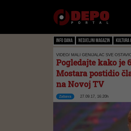
Info dana
Nedjeljni magazin
Kultura 
VIDEO/ MALI GENIJALAC SVE OSTAVI
Pogledajte kako je 
Mostara postidio čla
na Novoj TV
27.09.17, 16:20h
Zabava