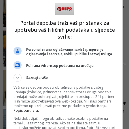
Nobilo odgovara na
ugledne profesije (ljekari i
optužbe: Dragičeviću sam
advokati), političari i politike,
analiz...
opozicione i vladajuće, nevladine
Davor Dragičević smatra da se
organizacije, nezavisne televizije
Portal depo.ba traži vaš pristanak za
Nobilo uplašio te da su ga
i javni servisi, nezavisni ...
upotrebu vaših ličnih podataka u sljedeće
ucijenili Milorad Dodik i ljudi oko
NAKON RASPADA
svrhe:
njega
ADVOKATSKOG TIMA
Dragičević: Hvala Anti
Personalizirano oglašavanje i sadržaj, mjerenje
Nobilu na neradu, prepao
oglašavanja i sadržaja, uvidi u publiku i razvoj usluga
se...
- Nobilo nije bilo odvjetnik Davida
Pohrana i/ili pristup podacima na uređaju
Dragičevića, on je bio odvjetnik
IFET FERAGET NE SLAŽE SE
Republike Srpske i sad se to
Saznajte više
SA OSTATKOM TIMA
jasno vidi. Izmanipuliran je od
Javio se jedini advokat
Vaši će se osobni podaci obrađivati, a podatke s vašeg
strane Dodika i to ćemo dokazati
koji je ostao uz porodicu
uređaja (kolačiće, jedinstvene identifikatore i druge podatke
uskoro, kada objavimo
uređaja) može pohranjivati, dijeliti te im pristupati 241 partner
...
vjerodostojne dokaze koji sve to
ili ih može upotrebljavati ova web-lokacija. Mi i naši partneri
Feraget je prokomentarisao i istup
dokazuju - rekao je Davor
možemo upotrebljavati precizne podatke o geolociranju.
hrvatskog advokata Ante Nobila
Popis partnera.
Dragičević za...
POJASNIO ZAŠTO SE RASPAO
istakavši da mu je "otvoreno
ADVOKATSKI TIM
Neki dobavljači mogu obrađivati vaše osobne podatke na
rekao da je nekorektno to što radi"
temelju legitimnog interesa. Ako se ne slažete s tim, u
Duško Tomić: 'MUP od
nastavku možete upravljati svojim opcijama. Potražite vezu pri