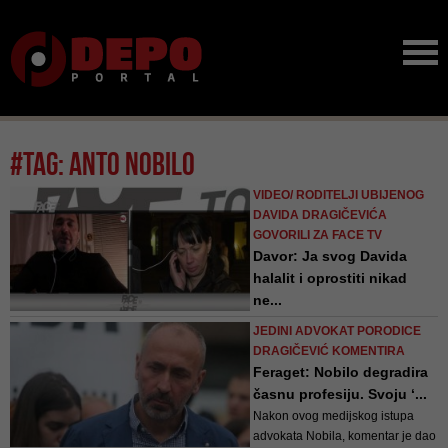
#tag: anto nobilo
VIDEO/ RODITELJI UBIJENOG
DAVIDA DRAGIČEVIĆA
GOVORILI ZA FACE TV
Davor: Ja svog Davida
halalit i oprostiti nikad
ne...
Od prvog dana znam da su
JEDINI ADVOKAT PORODICE
advokati udbaši koji su pokušali
DRAGIČEVIĆ KOMENTIRA
smontirati zločin. Nisu uspjeli. To
Feraget: Nobilo degradira
sam prepoznao od početka, moj
časnu profesiju. Svoju ‘...
advokat je izdao saopćenje o
Nakon ovog medijskog istupa
tome javno i oni će odgovarati. Od
advokata Nobila, komentar je dao
početka znam šta se sve radi i sve