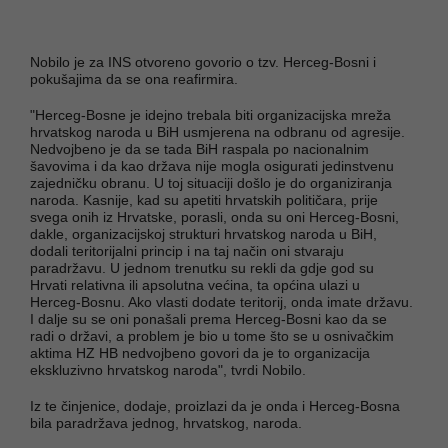
Nobilo je za INS otvoreno govorio o tzv. Herceg-Bosni i
pokušajima da se ona reafirmira.
"Herceg-Bosne je idejno trebala biti organizacijska mreža
hrvatskog naroda u BiH usmjerena na odbranu od agresije.
Nedvojbeno je da se tada BiH raspala po nacionalnim
šavovima i da kao država nije mogla osigurati jedinstvenu
zajedničku obranu. U toj situaciji došlo je do organiziranja
naroda. Kasnije, kad su apetiti hrvatskih političara, prije
svega onih iz Hrvatske, porasli, onda su oni Herceg-Bosni,
dakle, organizacijskoj strukturi hrvatskog naroda u BiH,
dodali teritorijalni princip i na taj način oni stvaraju
paradržavu. U jednom trenutku su rekli da gdje god su
Hrvati relativna ili apsolutna većina, ta općina ulazi u
Herceg-Bosnu. Ako vlasti dodate teritorij, onda imate državu.
I dalje su se oni ponašali prema Herceg-Bosni kao da se
radi o državi, a problem je bio u tome što se u osnivačkim
aktima HZ HB nedvojbeno govori da je to organizacija
ekskluzivno hrvatskog naroda", tvrdi Nobilo.
Iz te činjenice, dodaje, proizlazi da je onda i Herceg-Bosna
bila paradržava jednog, hrvatskog, naroda.