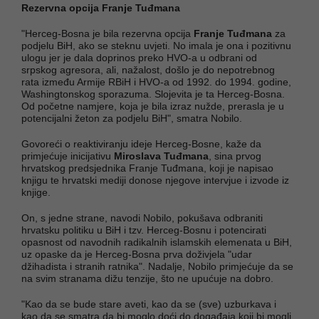
Rezervna opcija Franje Tuđmana
"Herceg-Bosna je bila rezervna opcija
Franje Tuđmana
za
podjelu BiH, ako se steknu uvjeti. No imala je ona i pozitivnu
ulogu jer je dala doprinos preko HVO-a u odbrani od
srpskog agresora, ali, nažalost, došlo je do nepotrebnog
rata između Armije RBiH i HVO-a od 1992. do 1994. godine,
Washingtonskog sporazuma. Slojevita je ta Herceg-Bosna.
Od početne namjere, koja je bila izraz nužde, prerasla je u
potencijalni žeton za podjelu BiH", smatra Nobilo.
Govoreći o reaktiviranju ideje Herceg-Bosne, kaže da
primjećuje inicijativu
Miroslava Tuđmana
, sina prvog
hrvatskog predsjednika Franje Tuđmana, koji je napisao
knjigu te hrvatski mediji donose njegove intervjue i izvode iz
knjige.
On, s jedne strane, navodi Nobilo, pokušava odbraniti
hrvatsku politiku u BiH i tzv. Herceg-Bosnu i potencirati
opasnost od navodnih radikalnih islamskih elemenata u BiH,
uz opaske da je Herceg-Bosna prva doživjela "udar
džihadista i stranih ratnika". Nadalje, Nobilo primjećuje da se
na svim stranama dižu tenzije, što ne upućuje na dobro.
"Kao da se bude stare aveti, kao da se (sve) uzburkava i
kao da se smatra da bi moglo doći do događaja koji bi mogli