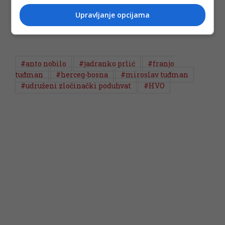
Upravljanje opcijama
#anto nobilo
#jadranko prlić
#franjo
tuđman
#herceg-bosna
#miroslav tuđman
#udruženi zločinački poduhvat
#HVO