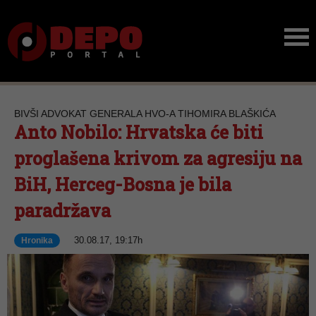
BIVŠI ADVOKAT GENERALA HVO-A TIHOMIRA BLAŠKIĆA
Anto Nobilo: Hrvatska će biti
proglašena krivom za agresiju na
BiH, Herceg-Bosna je bila
paradržava
30.08.17, 19:17h
Hronika