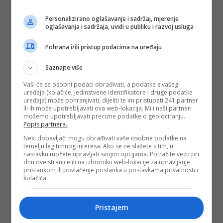
nedvojbena praksa Haškog tribunala", objašnjava Nobilo.
Personalizirano oglašavanje i sadržaj, mjerenje
Hrvatska je, dodaje, u toj konstelaciji ratovala na tuđem
oglašavanja i sadržaja, uvidi u publiku i razvoj usluga
terenu.
Pohrana i/ili pristup podacima na uređaju
"Možemo je zvati agresorom ili kako god hoćemo. Druge
dvije stvari su problematične. Jedna je udruženi zločinački
Saznajte više
poduhvat (UZP). Ja osobno kao branitelj ne vodim UZP jer
kada nemate dokaza o konkretnoj odgovornosti svih koje ste
Vaši će se osobni podaci obrađivati, a podatke s vašeg
obuhvatili optužnicom, pokušavate dokazati taj udruženi
uređaja (kolačiće, jedinstvene identifikatore i druge podatke
zločinački poduhvat. To je pravna konstrukcija koja je vrlo
uređaja) može pohranjivati, dijeliti te im pristupati 241 partner
suspektna. Treća, i za javnost najvažnija stvar, jeste da li će
ili ih može upotrebljavati ova web-lokacija. Mi i naši partneri
u UDZ-om biti obuhvaćen i predsjednik Franjo Tuđman. To
možemo upotrebljavati precizne podatke o geolociranju.
su otvorena pitanja koja i Hrvatsku, bez obzira na
Popis partnera.
individualne sudbine okrivljenika može interesirati. Što se
tiče međunarodnog oružanog sukoba, mislim da će to biti
Neki dobavljači mogu obrađivati vaše osobne podatke na
apsolutno potvrđeno", zaključio je Nobilo za INS.
temelju legitimnog interesa. Ako se ne slažete s tim, u
nastavku možete upravljati svojim opcijama. Potražite vezu pri
(
Ins.ba
, DEPO PORTAL, BLIN MAGAZIN/md)
dnu ove stranice ili na izborniku web-lokacije za upravljanje
pristankom ili povlačenje pristanka u postavkama privatnosti i
kolačića.
PODIJELI NA
Pristajem
Depo.ba
pratite putem društvenih mreža
Twitter
i
Facebook