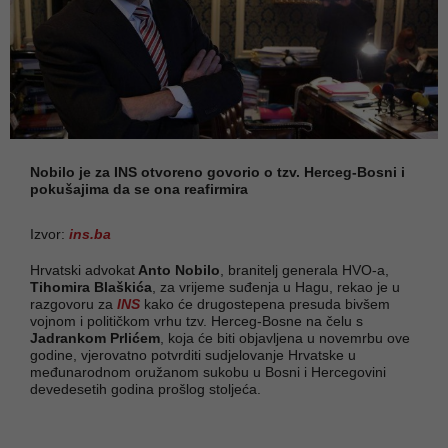
Nobilo je za INS otvoreno govorio o tzv. Herceg-Bosni i
pokušajima da se ona reafirmira
Izvor:
ins.ba
Hrvatski advokat
Anto Nobilo
, branitelj generala HVO-a,
Tihomira Blaškića
, za vrijeme suđenja u Hagu, rekao je u
razgovoru za
INS
kako će drugostepena presuda bivšem
vojnom i političkom vrhu tzv. Herceg-Bosne na čelu s
Jadrankom Prlićem
, koja će biti objavljena u novemrbu ove
godine, vjerovatno potvrditi sudjelovanje Hrvatske u
međunarodnom oružanom sukobu u Bosni i Hercegovini
devedesetih godina prošlog stoljeća.