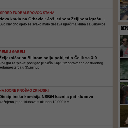
ISPRED FUDBALEROVOG STANA
Nova krađa na Grbavici: Još jednom Željinom igraču...
Ovo krivično djelo se svako malo dešava igračima kluba sa Grbavice
DEP
REMI U GABELI
Željezničar na Bilinom polju pobijedio Čelik sa 3:0
Prvi gol za 'plave' postigao je Saša Kajkut iz opravdano dosuđenog
jedanaesterca u 35.minuti
NAJGORE PROŠAO ZRINJSKI
Disciplinska komisija NSBiH kaznila pet klubova
Kažnjeno je pet klubova s ukupno 13.000 KM