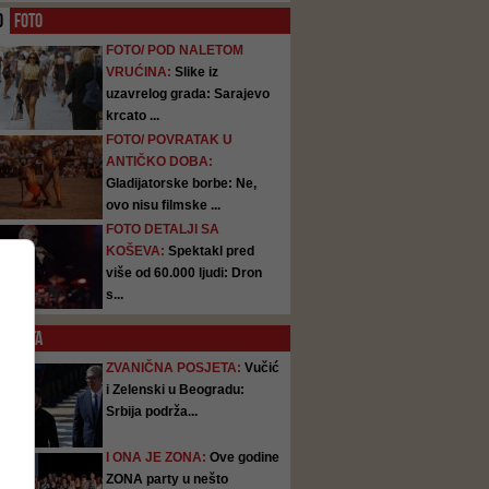
O
FOTO
FOTO/ POD NALETOM
VRUĆINA:
Slike iz
uzavrelog grada: Sarajevo
krcato ...
FOTO/ POVRATAK U
ANTIČKO DOBA:
Gladijatorske borbe: Ne,
ovo nisu filmske ...
FOTO DETALJI SA
KOŠEVA:
Spektakl pred
više od 60.000 ljudi: Dron
s...
SATA
ZVANIČNA POSJETA:
Vučić
i Zelenski u Beogradu:
Srbija podrža...
I ONA JE ZONA:
Ove godine
ZONA party u nešto