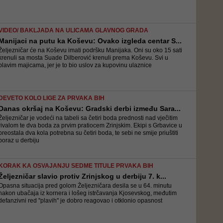
VIDEO/ BAKLJADA NA ULICAMA GLAVNOG GRADA
Manijaci na putu ka Koševu: Ovako izgleda centar S...
Željezničar će na Koševu imati podršku Manijaka. Oni su oko 15 sati
krenuli sa mosta Suade Dilberović krenuli prema Koševu. Svi u
plavim majicama, jer je to bio uslov za kupovinu ulaznice
DEVETO KOLO LIGE ZA PRVAKA BIH
Danas okršaj na Koševu: Gradski derbi između Sara...
Željezničar je vodeći na tabeli sa četiri boda prednosti nad vječitim
rivalom te dva boda za prvim pratiocem Zrinjskim. Ekipi s Grbavice u
preostala dva kola potrebna su četiri boda, te sebi ne smije priuštiti
poraz u derbiju
KORAK KA OSVAJANJU SEDME TITULE PRVAKA BIH
Željezničar slavio protiv Zrinjskog u derbiju 7. k...
Opasna situacija pred golom Željezničara desila se u 64. minutu
nakon ubačaja iz kornera i lošeg istrčavanja Kjosevskog, međutim
defanzivni red ''plavih'' je dobro reagovao i otklonio opasnost