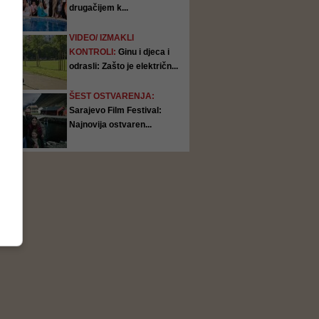
drugačijem k...
VIDEO/ IZMAKLI
KONTROLI:
Ginu i djeca i
odrasli: Zašto je električn...
ŠEST OSTVARENJA:
Sarajevo Film Festival:
Najnovija ostvaren...