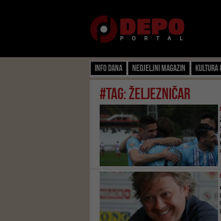
Info dana
Nedjeljni magazin
Kultura 
#tag: željezničar