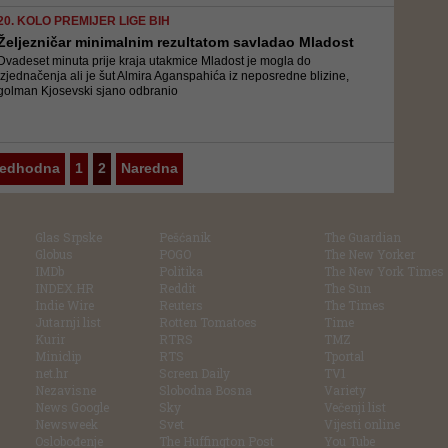
20. KOLO PREMIJER LIGE BIH
Željezničar minimalnim rezultatom savladao Mladost
Dvadeset minuta prije kraja utakmice Mladost je mogla do
izjednačenja ali je šut Almira Aganspahića iz neposredne blizine,
golman Kjosevski sjano odbranio
redhodna
1
2
Naredna
Glas Srpske
Pešćanik
The Guardian
Globus
POGO
The New Yorker
IMDb
Politika
The New York Times
INDEX.HR
Reddit
The Sun
Indie Wire
Reuters
The Times
Jutarnji list
Rotten Tomatoes
Time
Kurir
RTRS
TMZ
Miniclip
RTS
Tportal
net.hr
Screen Daily
TV1
Nezavisne
Slobodna Bosna
Variety
News Google
Sky
Večenji list
Newsweek
Svet
Vijesti online
Oslobođenje
The Huffington Post
You Tube