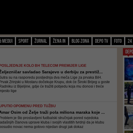
& Mediji
Sport
Žurnal
Žena IN
Blog zona
Depo TV
FOTO
24 
DEP
POSLJEDNJE KOLO BH TELECOM PREMIJER LIGE
Željezničar savladao Sarajevo u derbiju za prestiž...
Sutra su na rasporedu posljednja dva meča Lige za prvaka BiH.
Prvak Zrinjski u Mostaru dočekuje Krupu, dok će Široki Brijeg u goste
Radniku iz Bijeljine, gdje će tražiti pobjedu koja mu donosi i treće
mjesto lige
UPUTIO OPOMENU PRED TUŽBU
Amar Osim od Želje traži pola miliona maraka koje ...
Problem je što proslavljeni fudbalski stručnjak pored svjedoka
tadašnjih članova uprave kluba i svojih vlastitih tvrdnji da je klubu
posudio novac nema gotovo nijedan drugi jak dokaz