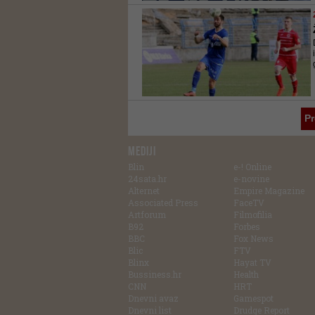
P
MEDIJI
Blin
e-! Online
24sata.hr
e-novine
Alternet
Empire Magazine
Associated Press
FaceTV
Artforum
Filmofilia
B92
Forbes
BBC
Fox News
Blic
FTV
Blinx
Hayat TV
Bussiness.hr
Health
CNN
HRT
Dnevni avaz
Gamespot
Dnevni list
Drudge Report