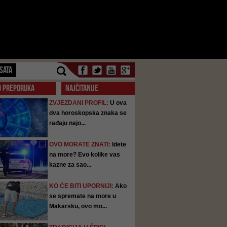
SATA
O PREPORUKA
NAJČITANIJE
ZVJEZDANI PROFIL:
U ova
dva horoskopska znaka se
rađaju najo...
OVO MORATE ZNATI:
Idete
na more? Evo kolike vas
kazne za sao...
KO ĆE BITI UPORNIJI:
Ako
se spremate na more u
Makarsku, ovo mo...