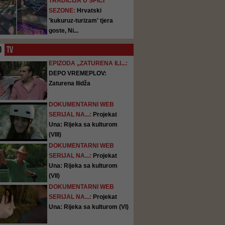
TRADICIJA U ŠPICI
SEZONE:
Hrvatski
'kukuruz-turizam' tjera
goste, Ni...
O
TV
EPIZODA „ZATURENA ILI...:
DEPO VREMEPLOV:
Zaturena Ilidža
DOKUMENTARNI WEB
SERIJAL NA...:
Projekat
Una: Rijeka sa kulturom
(VIII)
DOKUMENTARNI WEB
SERIJAL NA...:
Projekat
Una: Rijeka sa kulturom
(VII)
DOKUMENTARNI WEB
SERIJAL NA...:
Projekat
Una: Rijeka sa kulturom (VI)