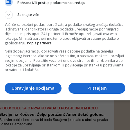
Revanš između dva tima igra se za sedam dana u Podgorici
Pohrana i/ili pristup podacima na uređaju
Saznajte više
Vaši će se osobni podaci obrađivati, a podatke s vašeg uređaja (kolačiće,
jedinstvene identifikatore i druge podatke uređaja) može pohranjivati,
FOTO/ ISPOŠTOVALI ZAHTJEVE UEFA-E
dijeliti te im pristupati 241 partner ili ih može upotrebljavati ova web-
Grbavica spremna za Evropu: Stolice numerisane, VI...
lokacija. Mi i naši partneri možemo upotrebljavati precizne podatke o
Toaleti na sjevernoj i zapadnjoj tribini su modernizovani, a
geolociranju.
Popis partnera.
postavljena je nova ograda iznad južne tribine, te je donja ograda
prefarbana. Videonadzor stadiona je premješten u kontrolnu sobu
Neki dobavljači mogu obrađivati vaše osobne podatke na temelju
legitimnog interesa. Ako se ne slažete s tim, u nastavku možete upravljati
svojim opcijama. Potražite vezu pri dnu ove stranice ili na izborniku web-
lokacije za upravljanje pristankom ili povlačenje pristanka u postavkama
EVROPSKA NOGOMETNA LIGA
privatnosti i kolačića.
Željezničar, Sarajevo i Široki saznali imena poten...
Utakmice prvog pretkola Evropske lige na rasporedu su 29. juna i 6.
jula
Upravljanje opcijama
Pristajem
VIDEO/ ODLUKA O PRVAKU PADA U POSLJEDNJEM KOLU
Slavlje na Koševu, Željo poražen: Amer Bekić golom...
Sa ovim pobjedom i nova tri boda Sarajevo je ostalo u utrci za prvaka
Bosne i Hercegovine