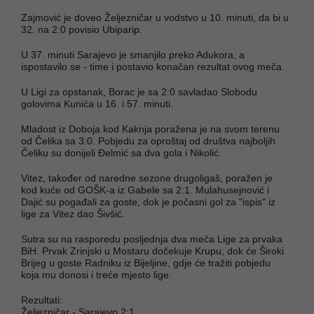
Zajmović je doveo Željezničar u vodstvo u 10. minuti, da bi u
32. na 2:0 povisio Ubiparip.
U 37. minuti Sarajevo je smanjilo preko Adukora, a
ispostavilo se - time i postavio konačan rezultat ovog meča.
U Ligi za opstanak, Borac je sa 2:0 savladao Slobodu
golovima Kunića u 16. i 57. minuti.
Mladost iz Doboja kod Kaknja poražena je na svom terenu
od Čelika sa 3:0. Pobjedu za oproštaj od društva najboljih
Čeliku su donijeli Đelmić sa dva gola i Nikolić.
Vitez, također od naredne sezone drugoligaš, poražen je
kod kuće od GOŠK-a iz Gabele sa 2:1. Mulahusejnović i
Dajić su pogađali za goste, dok je počasni gol za "ispis" iz
lige za Vitez dao Šivšić.
Sutra su na rasporedu posljednja dva meča Lige za prvaka
BiH. Prvak Zrinjski u Mostaru dočekuje Krupu, dok će Široki
Brijeg u goste Radniku iz Bijeljine, gdje će tražiti pobjedu
koja mu donosi i treće mjesto lige.
Rezultati:
Željezničar - Sarajevo 2:1