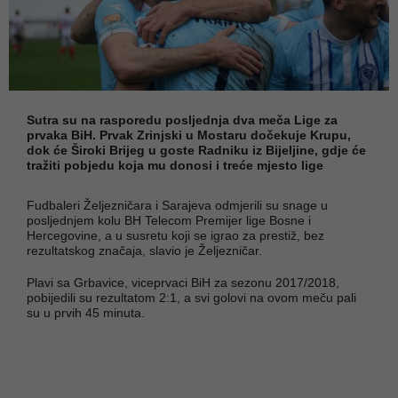
Sutra su na rasporedu posljednja dva meča Lige za
prvaka BiH. Prvak Zrinjski u Mostaru dočekuje Krupu,
dok će Široki Brijeg u goste Radniku iz Bijeljine, gdje će
tražiti pobjedu koja mu donosi i treće mjesto lige
Fudbaleri Željezničara i Sarajeva odmjerili su snage u
posljednjem kolu BH Telecom Premijer lige Bosne i
Hercegovine, a u susretu koji se igrao za prestiž, bez
rezultatskog značaja, slavio je Željezničar.
Plavi sa Grbavice, viceprvaci BiH za sezonu 2017/2018,
pobijedili su rezultatom 2:1, a svi golovi na ovom meču pali
su u prvih 45 minuta.