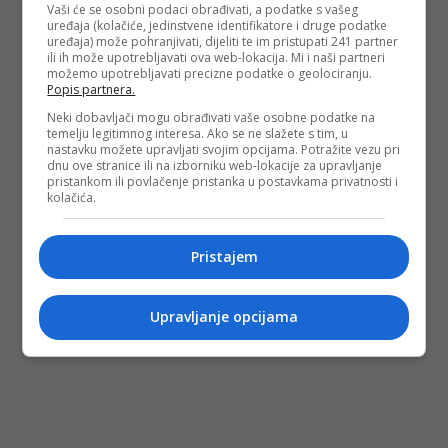
Vaši će se osobni podaci obrađivati, a podatke s vašeg
uređaja (kolačiće, jedinstvene identifikatore i druge podatke
uređaja) može pohranjivati, dijeliti te im pristupati 241 partner
ili ih može upotrebljavati ova web-lokacija. Mi i naši partneri
možemo upotrebljavati precizne podatke o geolociranju.
Popis partnera.
Neki dobavljači mogu obrađivati vaše osobne podatke na
temelju legitimnog interesa. Ako se ne slažete s tim, u
nastavku možete upravljati svojim opcijama. Potražite vezu pri
dnu ove stranice ili na izborniku web-lokacije za upravljanje
pristankom ili povlačenje pristanka u postavkama privatnosti i
kolačića.
Pristajem
Upravljanje opcijama