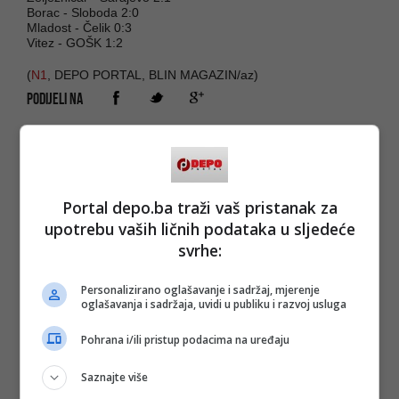
Borac - Sloboda 2:0
Mladost - Čelik 0:3
Vitez - GOŠK 1:2
(
N1
, DEPO PORTAL, BLIN MAGAZIN/az)
PODIJELI NA
Depo.ba
pratite putem društvenih mreža
Twitter
i
Facebook
Portal depo.ba traži vaš pristanak za
upotrebu vaših ličnih podataka u sljedeće
svrhe:
#derbi
#željezničar
#sarajevo
Personalizirano oglašavanje i sadržaj, mjerenje
oglašavanja i sadržaja, uvidi u publiku i razvoj usluga
Pohrana i/ili pristup podacima na uređaju
Saznajte više