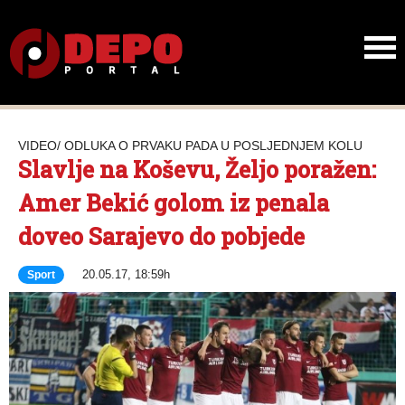
VIDEO/ ODLUKA O PRVAKU PADA U POSLJEDNJEM KOLU
Slavlje na Koševu, Željo poražen:
Amer Bekić golom iz penala
doveo Sarajevo do pobjede
20.05.17, 18:59h
Sport