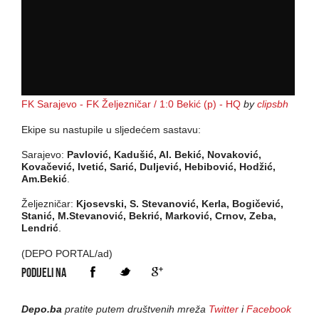
FK Sarajevo - FK Željezničar / 1:0 Bekić (p) - HQ
by
clipsbh
Ekipe su nastupile u sljedećem sastavu:
Sarajevo:
Pavlović, Kadušić, Al. Bekić, Novaković,
Kovačević, Ivetić, Sarić, Duljević, Hebibović, Hodžić,
Am.Bekić
.
Željezničar:
Kjosevski, S. Stevanović, Kerla, Bogičević,
Stanić, M.Stevanović, Bekrić, Marković, Crnov, Zeba,
Lendrić
.
(DEPO PORTAL/ad)
PODIJELI NA
Depo.ba
pratite putem društvenih mreža
Twitter
i
Facebook