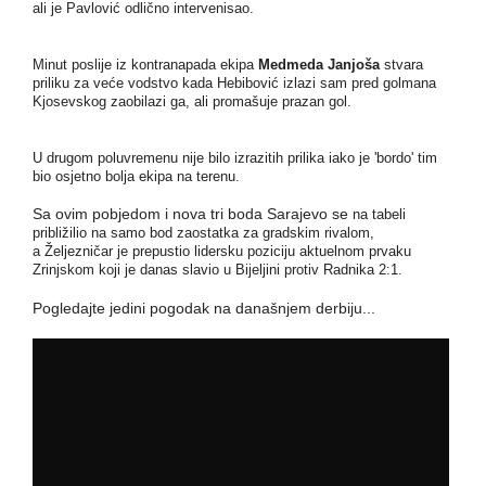
ali je Pavlović odlično intervenisao.
Minut poslije iz kontranapada ekipa
Medmeda Janjoša
stvara
priliku za veće vodstvo kada Hebibović izlazi sam pred golmana
Kjosevskog zaobilazi ga, ali promašuje prazan gol.
U drugom poluvremenu nije bilo izrazitih prilika iako je 'bordo' tim
bio osjetno bolja ekipa na terenu.
Sa ovim pobjedom i nova tri boda Sarajevo se
na tabeli
približilio na samo bod zaostatka za gradskim rivalom,
a Željezničar je prepustio lidersku poziciju aktuelnom prvaku
Zrinjskom koji je danas slavio u Bijeljini protiv Radnika 2:1.
Pogledajte jedini pogodak na današnjem derbiju...