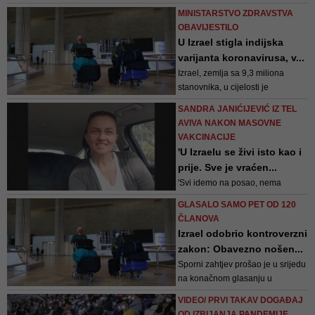
zapaljene sinagoge prekriveno
MINISTARSTVO ZDRAVSTVA
krhotinama. U obalnom gradu
OBAVIJESTILO
Acre zapaljen je Uri Buri, riblji
U Izrael stigla indijska
restoran čiji je vlasnik Židov, a
varijanta koronavirusa, v...
neki arapski stanovnici rekli su da
Izrael, zemlja sa 9,3 miliona
se boje napustiti dom
stanovnika, u cijelosti je
vakcinisala 81 posto građana
SANDRA JANIĆIJEVIĆ IZ TEL
starijih od 16 godina
AVIVA NAKON MASOVNE
VAKCINACIJE
'U Izraelu se živi isto kao i
prije. Sve je vraćen...
'Svi idemo na posao, nema
zatvaranja. Sve je vraćeno u staru
GLASALO SAMO PET OD 120
normalu', istaknula je Janićijević.
ČLANOVA
Prve nedjelje kad su ih otvorili,
Izrael odobrio kontroverzni
bilo je bučno i veselije nego što je
zakon: Obavezno nošen...
inače
Sporni zahtjev prošao je u srijedu
na konačnom glasanju u
Knessetu sa 4 naprema 1
VIDEO/ PRVI TAKAV DOGAĐAJ
glasova, a samo je pet od 120
OD IZBIJANJA PANDEMIJE