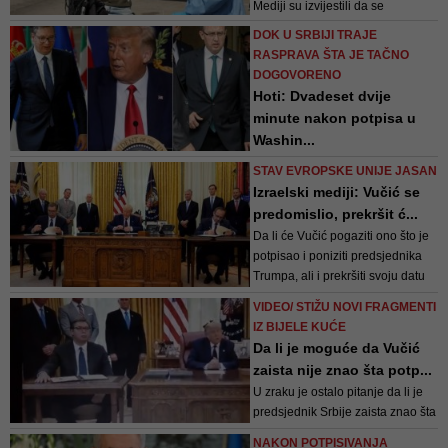
Mediji su izvijestili da se
Netanyahu također zalagao za
DOK U SRBIJI TRAJE
zaključavanje
RASPRAVA ŠTA JE TAČNO
DOGOVORENO
Hoti: Dvadeset dvije
minute nakon potpisa u
Washin...
Bilo ko da ima nedoumice da ovaj
STAV EVROPSKE UNIJE JASAN
sporazum krši suverenost države
Izraelski mediji: Vučić se
Kosovo je pogriješio, rekao je
predomislio, prekršit ć...
Hoti
Da li će Vučić pogaziti ono što je
potpisao i poniziti predsjednika
Trumpa, ali i prekršiti svoju datu
riječ i potpis u ime Srbije?
VIDEO/ STIŽU NOVI FRAGMENTI
IZ BIJELE KUĆE
Da li je moguće da Vučić
zaista nije znao šta potp...
U zraku je ostalo pitanje da li je
predsjednik Srbije zaista znao šta
potpisuje ili nije sve detaljno
NAKON POTPISIVANJA