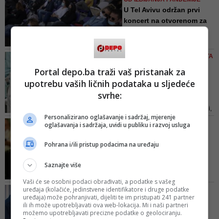
članova parlamenta glasalo o
U Tel Avivu održan prvi
zakonu
koncert na otvorenom za
va...
Da bi mogli ući na stadion
gledatelji su morali pokazati
ŠTA ZNAČE LJUBIČASTI, A ŠTA
potvrdu izraelskog ministarstva
ZELENI
Portal depo.ba traži vaš pristanak za
zdravstva o tome da su primili
Svjetski prvak u
upotrebu vaših ličnih podataka u sljedeće
obje doze vakcine
vakcinisanju uvodi
Pfizer/BioNTecha
svrhe:
kontroverzni s...
Trgovački centri, knjižare, muzeji,
Personalizirano oglašavanje i sadržaj, mjerenje
kafići i neka mjesta za vjerske
HOĆE LI DOSTIĆI IMUNITET
oglašavanja i sadržaja, uvidi u publiku i razvoj usluga
službe bit će otvoreni za
KRDA
“ljubičaste”
Rezultati vakcinalne
Pohrana i/ili pristup podacima na uređaju
kampanje iz Izraela
obećavaju...
Saznajte više
Više od polovine Izraelaca, oko
Vaši će se osobni podaci obrađivati, a podatke s vašeg
3,5 miliona stanovnika, sada je u
uređaja (kolačiće, jedinstvene identifikatore i druge podatke
'OVO JE NEVJEROVATNO'
potpunosti ili djelomično
uređaja) može pohranjivati, dijeliti te im pristupati 241 partner
Izraelci proveli veliko
ili ih može upotrebljavati ova web-lokacija. Mi i naši partneri
vakcinisano
istraživanje nad 700.000
možemo upotrebljavati precizne podatke o geolociranju.