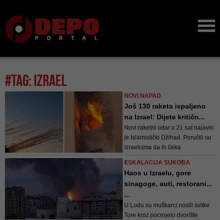
#tag: izrael
NOVI NAPAD
Još 130 raketa ispaljeno
na Izrael: Dijete kritičn...
Novi raketni udar u 21 sat najavio
je Islamistički Džihad. Poručili su
Izraelcima da ih čeka
"zastrušujuća smrt"
ESKALACIJA SUKOBA
Haos u Izraelu, gore
sinagoge, auti, restorani...
...
U Lodu su muškarci nosili svitke
Tore kroz pocrnjelo dvorište