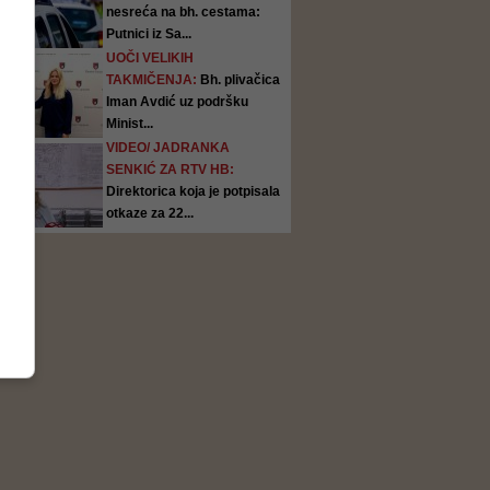
nesreća na bh. cestama:
Putnici iz Sa...
UOČI VELIKIH
TAKMIČENJA:
Bh. plivačica
Iman Avdić uz podršku
Minist...
VIDEO/ JADRANKA
SENKIĆ ZA RTV HB:
Direktorica koja je potpisala
otkaze za 22...