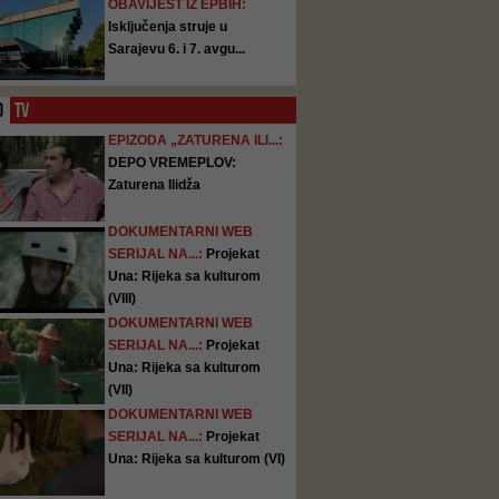
OBAVIJEST IZ EPBIH:
Isključenja struje u
Sarajevu 6. i 7. avgu...
O
TV
EPIZODA „ZATURENA ILI...:
DEPO VREMEPLOV:
Zaturena Ilidža
DOKUMENTARNI WEB
SERIJAL NA...:
Projekat
Una: Rijeka sa kulturom
(VIII)
DOKUMENTARNI WEB
SERIJAL NA...:
Projekat
Una: Rijeka sa kulturom
(VII)
DOKUMENTARNI WEB
SERIJAL NA...:
Projekat
Una: Rijeka sa kulturom (VI)