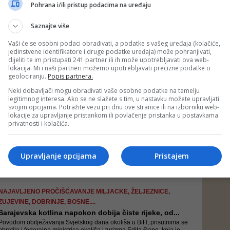
U potrazi i izvlačenju automobila i stradalih osoba učestvovali su
Pohrana i/ili pristup podacima na uređaju
pripadnici gorskih službi spašavanja iz Sarajeva i Foče, pripadnici
Uprave Civilne zaštite RS-a, MUP-a RS i vatrogasci iz Sarajeva i Pala
Saznajte više
Vaši će se osobni podaci obrađivati, a podatke s vašeg uređaja (kolačiće,
jedinstvene identifikatore i druge podatke uređaja) može pohranjivati,
RADNICI NA BENTBAŠI SPRIJEČILI VEĆE POSLJEDICE
dijeliti te im pristupati 241 partner ili ih može upotrebljavati ova web-
Miljacka nosila sve pred sobom: Pukla brana na Lap...
lokacija. Mi i naši partneri možemo upotrebljavati precizne podatke o
Služba civilne zaštite Općine Stari Grad zatražila je hitnu reakciju
geolociranju.
Popis partnera.
nadležnih institucija
Neki dobavljači mogu obrađivati vaše osobne podatke na temelju
legitimnog interesa. Ako se ne slažete s tim, u nastavku možete upravljati
svojim opcijama. Potražite vezu pri dnu ove stranice ili na izborniku web-
lokacije za upravljanje pristankom ili povlačenje pristanka u postavkama
TRAGEDIJA U SARAJEVU
privatnosti i kolačića.
Utvrđen identitet i uzrok smrti muškarca izvučenog...
Stradali muškarac prilikom pronalaska kod sebe nije imao nikakve
dokumente, te je identitet utvrđen naknadno
Upravljanje opcijama
Pristajem
NAJAVLJENO PROČIŠĆAVANJE MILJACKE, ŽELJEZNICE,
ZUJEVINE, DOBRINJE, BOSNE....
Sarajevska kotlina napokon dobija čiste rijeke, od...
Povodom obilježavanja Svjetskog dana okoliša u BiH, prisutnima se