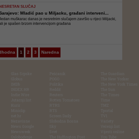
NESRETAN SLUČAJ
Sarajevo: Mladić pao u Miljacku, građani interveni...
Jedan muškarac danas je nesretnim slučajem završio u rijeci Miljacki,
ali je spašen brzom intervencijom građana
dhodna
1
2
3
Naredna
Glas Srpske
Pešćanik
The Guardian
Globus
POGO
The New Yorker
IMDb
Politika
The New York Times
INDEX.HR
Reddit
The Sun
Indie Wire
Reuters
The Times
Jutarnji list
Rotten Tomatoes
Time
Kurir
RTRS
TMZ
Miniclip
RTS
Tportal
net.hr
Screen Daily
TV1
Nezavisne
Slobodna Bosna
Variety
News Google
Sky
Večenji list
Newsweek
Svet
Vijesti online
Oslobođenje
The Huffington Post
You Tube