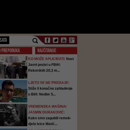
SATA
O PREPORUKA
NAJČITANIJE
KO MOŽE APLICIRATI:
Novi
Javni pozivi u FBiH:
Rekordnih 20,3 m...
LJETO SE NE PREDAJE:
Stiže li konačno zahlađenje
u BiH: Nedim S...
VREMENSKA MAŠINA/
JASMIN DURAKOVIĆ:
Kako smo zagubili remek-
djelo Ivice Matić...