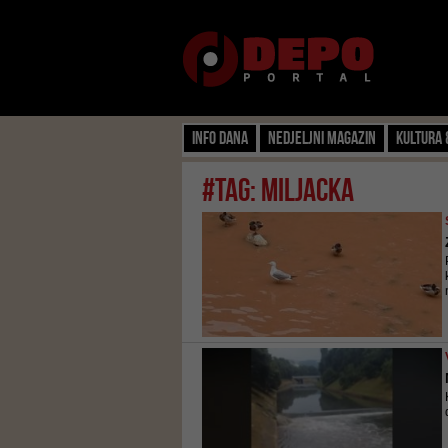
Info dana
Nedjeljni magazin
Kultura 
#tag: miljacka