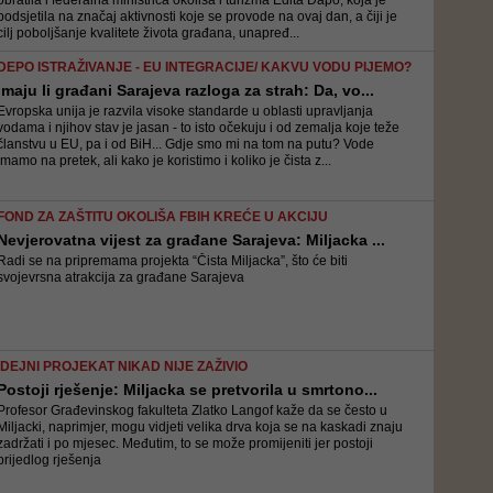
obratila i federalna ministrica okoliša i turizma Edita Đapo, koja je
podsjetila na značaj aktivnosti koje se provode na ovaj dan, a čiji je
cilj poboljšanje kvalitete života građana, unapređ...
DEPO ISTRAŽIVANJE - EU INTEGRACIJE/ KAKVU VODU PIJEMO?
Imaju li građani Sarajeva razloga za strah: Da, vo...
Evropska unija je razvila visoke standarde u oblasti upravljanja
vodama i njihov stav je jasan - to isto očekuju i od zemalja koje teže
članstvu u EU, pa i od BiH... Gdje smo mi na tom na putu? Vode
imamo na pretek, ali kako je koristimo i koliko je čista z...
FOND ZA ZAŠTITU OKOLIŠA FBIH KREĆE U AKCIJU
Nevjerovatna vijest za građane Sarajeva: Miljacka ...
Radi se na pripremama projekta “Čista Miljacka”, što će biti
svojevrsna atrakcija za građane Sarajeva
IDEJNI PROJEKAT NIKAD NIJE ZAŽIVIO
Postoji rješenje: Miljacka se pretvorila u smrtono...
Profesor Građevinskog fakulteta Zlatko Langof kaže da se često u
Miljacki, naprimjer, mogu vidjeti velika drva koja se na kaskadi znaju
zadržati i po mjesec. Međutim, to se može promijeniti jer postoji
prijedlog rješenja