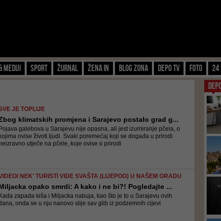
& Mediji
Sport
Žurnal
Žena IN
Blog zona
Depo TV
FOTO
24 
DEP
SVE JE TOPLIJE
Zbog klimatskih promjena i Sarajevo postalo grad g...
Pojava galebova u Sarajevu nije opasna, ali jest izumiranje pčela, o
kojima ovise životi ljudi. Svaki poremećaj koji se događa u prirodi
neizravno utječe na pčele, koje ovise o prirodi
VIDEO/ NEK' TURISTI VIDE SVAŠTA (LIJEPOG) U NAŠEM GRADU
Miljacka opako smrdi: A kako i ne bi?! Pogledajte ...
Kada zapada kiša i Miljacka nabuja, kao što je to u Sarajevu ovih
dana, onda se u nju nanovo slije sav glib iz podzemnih cijevi