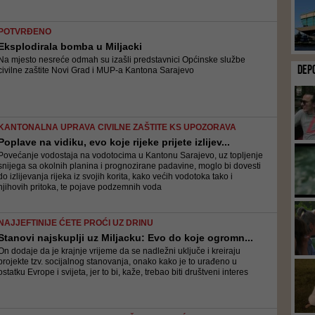
POTVRĐENO
Eksplodirala bomba u Miljacki
Na mjesto nesreće odmah su izašli predstavnici Općinske službe
DEP
civilne zaštite Novi Grad i MUP-a Kantona Sarajevo
KANTONALNA UPRAVA CIVILNE ZAŠTITE KS UPOZORAVA
Poplave na vidiku, evo koje rijeke prijete izlijev...
Povećanje vodostaja na vodotocima u Kantonu Sarajevo, uz topljenje
snijega sa okolnih planina i prognozirane padavine, moglo bi dovesti
do izlijevanja rijeka iz svojih korita, kako većih vodotoka tako i
njihovih pritoka, te pojave podzemnih voda
NAJJEFTINIJE ĆETE PROĆI UZ DRINU
Stanovi najskuplji uz Miljacku: Evo do koje ogromn...
On dodaje da je krajnje vrijeme da se nadležni uključe i kreiraju
projekte tzv. socijalnog stanovanja, onako kako je to urađeno u
ostatku Evrope i svijeta, jer to bi, kaže, trebao biti društveni interes