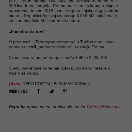
je 1,1 milion maraka. Ova kuća ima 203 kvadratna metra i
309 kvadrata zemljišta. Prema analiziranim kupoprodajnim
ugovorima, tokom 2018. godine cijena najskupljeg kvadrata
stana u Republici Srpskoj iznosila je 3.015 KM i plaćena je
za stan površine 50 kvadratnih metara.
„Pametni stanovi“
U preduzeću „Tehnograd-company“ u Tuzli prvi su u svoju
ponudu uvrstili „pametne stanove“ u naselju Slatina.
Cijena kvadratnog metra je između 1.900 i 2.200 KM.
Cijenu nekretnine određuje položaj, odnosno naselje u
kojem se nalazi.
(
Avaz
, DEPO PORTAL, BLIN MAGAZIN/mr)
PODIJELI NA
Depo.ba
pratite putem društvenih mreža
Twitter
i
Facebook