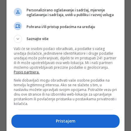
Personalizirano oglašavanje i sadržaj, mjerenje
oglašavanja i sadržaja, uvidi u publiku i razvoj usluga
Pohrana i/ili pristup podacima na uređaju
Saznajte više
Vaši će se osobni podaci obrađivati, a podatke s vašeg
uređaja (kolačiće, jedinstvene identifikatore i druge podatke
uređaja) može pohranjivati, dijeliti te im pristupati 241 partner
ili ih može upotrebljavati ova web-lokacija. Mi i naši partneri
možemo upotrebljavati precizne podatke o geolociranju.
Popis partnera.
Neki dobavljači mogu obrađivati vaše osobne podatke na
temelju legitimnog interesa. Ako se ne slažete s tim, u
nastavku možete upravljati svojim opcijama. Potražite vezu pri
dnu ove stranice ili na izborniku web-lokacije za upravljanje
pristankom ili povlačenje pristanka u postavkama privatnosti i
kolačića.
Pristajem