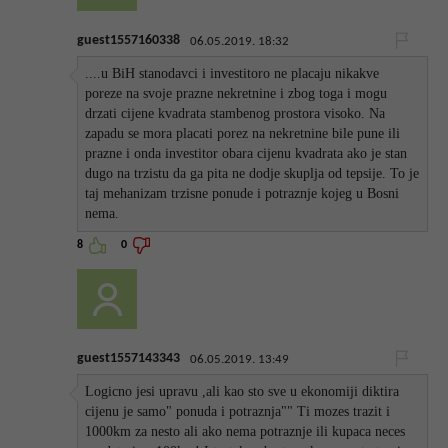
guest1557160338
06.05.2019. 18:32
....u BiH stanodavci i investitoro ne placaju nikakve
poreze na svoje prazne nekretnine i zbog toga i mogu
drzati cijene kvadrata stambenog prostora visoko. Na
zapadu se mora placati porez na nekretnine bile pune ili
prazne i onda investitor obara cijenu kvadrata ako je stan
dugo na trzistu da ga pita ne dodje skuplja od tepsije. To je
taj mehanizam trzisne ponude i potraznje kojeg u Bosni
nema.
8
0
guest1557143343
06.05.2019. 13:49
Logicno jesi upravu ,ali kao sto sve u ekonomiji diktira
cijenu je samo" ponuda i potraznja"" Ti mozes trazit i
1000km za nesto ali ako nema potraznje ili kupaca neces