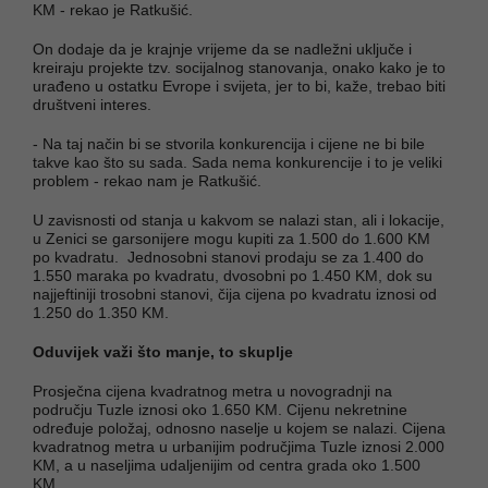
KM - rekao je Ratkušić.
On dodaje da je krajnje vrijeme da se nadležni uključe i
kreiraju projekte tzv. socijalnog stanovanja, onako kako je to
urađeno u ostatku Evrope i svijeta, jer to bi, kaže, trebao biti
društveni interes.
- Na taj način bi se stvorila konkurencija i cijene ne bi bile
takve kao što su sada. Sada nema konkurencije i to je veliki
problem - rekao nam je Ratkušić.
U zavisnosti od stanja u kakvom se nalazi stan, ali i lokacije,
u Zenici se garsonijere mogu kupiti za 1.500 do 1.600 KM
po kvadratu. Jednosobni stanovi prodaju se za 1.400 do
1.550 maraka po kvadratu, dvosobni po 1.450 KM, dok su
najjeftiniji trosobni stanovi, čija cijena po kvadratu iznosi od
1.250 do 1.350 KM.
Oduvijek važi što manje, to skuplje
Prosječna cijena kvadratnog metra u novogradnji na
području Tuzle iznosi oko 1.650 KM. Cijenu nekretnine
određuje položaj, odnosno naselje u kojem se nalazi. Cijena
kvadratnog metra u urbanijim područjima Tuzle iznosi 2.000
KM, a u naseljima udaljenijim od centra grada oko 1.500
KM.