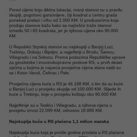
Pored cijene koju diktira lokacija, manji stanovi su u pravilu
skuplji, pogotovo garsonijere, čiji kvadrat u centru grada
ponekad prelazi i cifru od 2.000 KM. U preduzećima koja
prodaju stanove kažu kako se najčešće traže stanovi
između 50 i 65 kvadrata, jer je njihova cijena oko 90.000
KM.
U Republici Srpskoj stanovi su najskuplji u Banjoj Luci,
Trebinju, Doboju i Bijeljini, a najjeftiniji u Brodu, Šamcu,
Višegradu i na Sokocu. Prema podacima Republičke uprave
za geodetske i imovinskopravne poslove RS, u prvih deset
općina u kojima je najveća prosječna cijena stana našli su
se i Kotor-Varoš, Čelinac i Pale.
Prosječna cijena kuće u RS je 46.188 KM, s tim da su kuće
u Banjoj Luci u prosjeku skuplje od 100.000 KM. Slijede ih
kuće u Trebinju, koje u prosjeku koštaju oko 90.000 KM.
Najjeftinije su u Tesliću i Višegradu, a njihova cijena u
prosjeku iznosi 22.099 KM, odnosno 18.885 KM.
Najskuplja kuća u RS plaćena 1,1 milion maraka
Najskuplja kuća koja je prošle godine prodata u RS plaćena