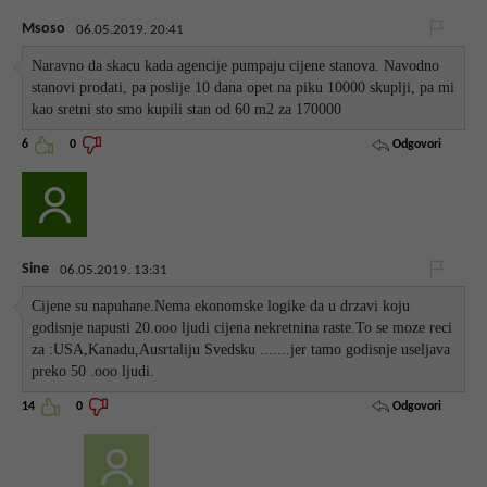
Msoso
06.05.2019. 20:41
Naravno da skacu kada agencije pumpaju cijene stanova. Navodno
stanovi prodati, pa poslije 10 dana opet na piku 10000 skuplji, pa mi
kao sretni sto smo kupili stan od 60 m2 za 170000
Odgovori
6
0
Sine
06.05.2019. 13:31
Cijene su napuhane.Nema ekonomske logike da u drzavi koju
godisnje napusti 20.ooo ljudi cijena nekretnina raste.To se moze reci
za :USA,Kanadu,Ausrtaliju Svedsku .......jer tamo godisnje useljava
preko 50 .ooo ljudi.
Odgovori
14
0