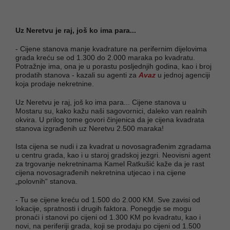
Uz Neretvu je raj, još ko ima para...
- Cijene stanova manje kvadrature na perifernim dijelovima
grada kreću se od 1.300 do 2.000 maraka po kvadratu.
Potražnje ima, ona je u porastu posljednjih godina, kao i broj
prodatih stanova - kazali su agenti za
Avaz
u jednoj agenciji
koja prodaje nekretnine.
Uz Neretvu je raj, još ko ima para... Cijene stanova u
Mostaru su, kako kažu naši sagovornici, daleko van realnih
okvira. U prilog tome govori činjenica da je cijena kvadrata
stanova izgrađenih uz Neretvu 2.500 maraka!
Ista cijena se nudi i za kvadrat u novosagrađenim zgradama
u centru grada, kao i u staroj gradskoj jezgri. Neovisni agent
za trgovanje nekretninama Kamel Ratkušić kaže da je rast
cijena novosagrađenih nekretnina utjecao i na cijene
„polovnih“ stanova.
- Tu se cijene kreću od 1.500 do 2.000 KM. Sve zavisi od
lokacije, spratnosti i drugih faktora. Ponegdje se mogu
pronaći i stanovi po cijeni od 1.300 KM po kvadratu, kao i
novi, na periferiji grada, koji se prodaju po cijeni od 1.500