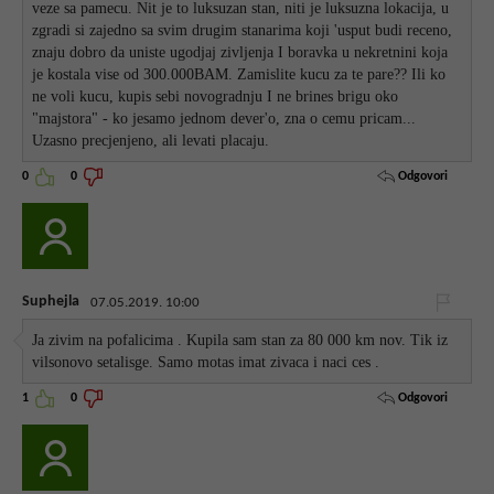
veze sa pamecu. Nit je to luksuzan stan, niti je luksuzna lokacija, u
zgradi si zajedno sa svim drugim stanarima koji 'usput budi receno,
znaju dobro da uniste ugodjaj zivljenja I boravka u nekretnini koja
je kostala vise od 300.000BAM. Zamislite kucu za te pare?? Ili ko
ne voli kucu, kupis sebi novogradnju I ne brines brigu oko
"majstora" - ko jesamo jednom dever'o, zna o cemu pricam...
Uzasno precjenjeno, ali levati placaju.
Odgovori
0
0
Suphejla
07.05.2019. 10:00
Ja zivim na pofalicima . Kupila sam stan za 80 000 km nov. Tik iz
vilsonovo setalisge. Samo motas imat zivaca i naci ces .
Odgovori
1
0