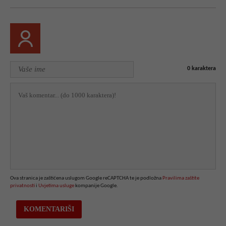
0
karaktera
Ova stranica je zaštićena uslugom Google reCAPTCHA te je podložna
Pravilima zaštite
privatnosti
i
Uvjetima usluge
kompanije Google.