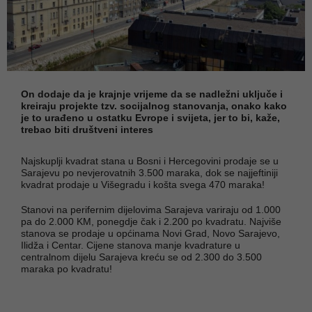
On dodaje da je krajnje vrijeme da se nadležni uključe i
kreiraju projekte tzv. socijalnog stanovanja, onako kako
je to urađeno u ostatku Evrope i svijeta, jer to bi, kaže,
trebao biti društveni interes
Najskuplji kvadrat stana u Bosni i Hercegovini prodaje se u
Sarajevu po nevjerovatnih 3.500 maraka, dok se najjeftiniji
kvadrat prodaje u Višegradu i košta svega 470 maraka!
Stanovi na perifernim dijelovima Sarajeva variraju od 1.000
pa do 2.000 KM, ponegdje čak i 2.200 po kvadratu. Najviše
stanova se prodaje u općinama Novi Grad, Novo Sarajevo,
Ilidža i Centar. Cijene stanova manje kvadrature u
centralnom dijelu Sarajeva kreću se od 2.300 do 3.500
maraka po kvadratu!