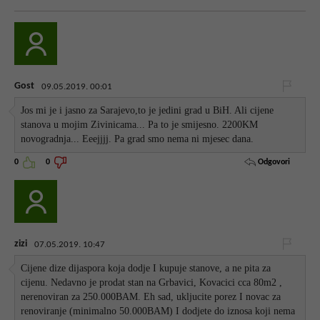
Gost
09.05.2019. 00:01
Jos mi je i jasno za Sarajevo,to je jedini grad u BiH. Ali cijene
stanova u mojim Zivinicama... Pa to je smijesno. 2200KM
novogradnja... Eeejjjj. Pa grad smo nema ni mjesec dana.
Odgovori
0
0
zizi
07.05.2019. 10:47
Cijene dize dijaspora koja dodje I kupuje stanove, a ne pita za
cijenu. Nedavno je prodat stan na Grbavici, Kovacici cca 80m2 ,
nerenoviran za 250.000BAM. Eh sad, ukljucite porez I novac za
renoviranje (minimalno 50.000BAM) I dodjete do iznosa koji nema