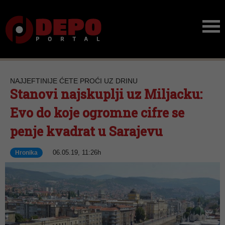
NAJJEFTINIJE ĆETE PROĆI UZ DRINU
Stanovi najskuplji uz Miljacku:
Evo do koje ogromne cifre se
penje kvadrat u Sarajevu
06.05.19, 11:26h
Hronika