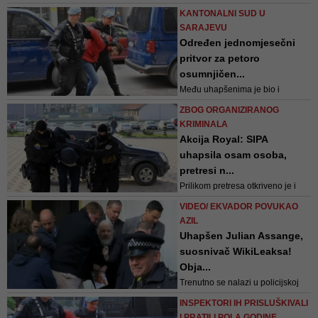
rad na dokumentovanju
KANTONALNI SUD U
navedenog krivičnog djela
SARAJEVU
Određen jednomjesečni
pritvor za petoro
osumnjičen...
Među uhapšenima je bio i
policijski službenik MUP-a KS koji
ZBOG ORGANIZIRANOG
se sumnjiči za krivično djelo
KRIMINALA
zloupotreba položaja ili
Akcija Royal: SIPA
ovlaštenja
uhapsila osam osoba,
pretresi n...
Prilikom pretresa otkriveno je i
privremeno oduzeto osam
VIDEO/ EKVADOR POVUKAO
mobilnih telefona, devet sim
AZIL
kartica, tri nosača sim kartica,
Uhapšen Julian Assange,
rokovnici i evidencije, kao i veći
suosnivač WikiLeaksa!
broj raznih vrsta cigareta
Obja...
Trenutno se nalazi u policijskoj
stanici u Londonu gdje će ostati
INSPEKTORI IH PRISLUŠKIVALI
dok ne bude izveden pred sud,
I PRATILI POLA GODINE