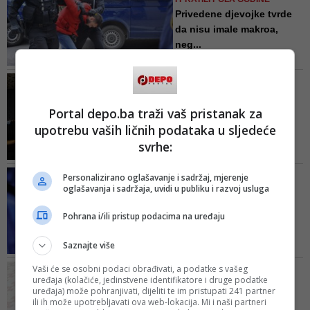
što će se dogoditi tokom dana,
Privedene djevojke tvrde
rekli su iz policije
da nisu imale makroa,
neg...
Inspektori, međutim, nisu nasjeli
na tu priču, jer su osumnjičeni bili
NASTAVAK AKCIJE 'KASA'
pod posebnim istražnim
SIPA uhapsila šest osoba
radnjama. Prisluškivali su im
iz 'Metropolisa'
Portal depo.ba traži vaš pristanak za
telefone i pratili ih pola godine
Riječ je nastavku akcije od prije
upotrebu vaših ličnih podataka u sljedeće
mjesec, kada su pohapšeni
svrhe:
sarajevski ugostitelji
KRIVIČNO DJELO
Personalizirano oglašavanje i sadržaj, mjerenje
oglašavanja i sadržaja, uvidi u publiku i razvoj usluga
UGROŽAVANJE SIGURNOSTI
Za pet dana u BiH
Pohrana i/ili pristup podacima na uređaju
uhapšene tri osobe zbog
govora m...
Saznajte više
Sve tri osobe su zloupotrijebile
mogućnost komentarisanja vijesti
Vaši će se osobni podaci obrađivati, a podatke s vašeg
VIDEO / PRETRESI U TOKU
na ovom portalu anonimno
uređaja (kolačiće, jedinstvene identifikatore i druge podatke
Policija hapsi u Sarajevu:
iznoseći razne uvrede na vjerskoj,
uređaja) može pohranjivati, dijeliti te im pristupati 241 partner
Velika akcija zbog pros...
ili ih može upotrebljavati ova web-lokacija. Mi i naši partneri
nacionalnoj i drugim osnovama,