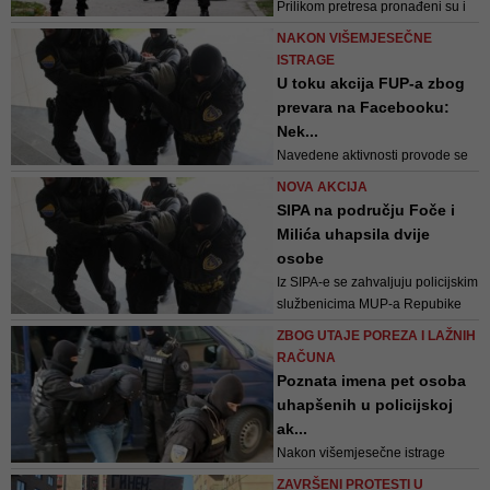
Prilikom pretresa pronađeni su i
privremeno oduzeti predmeti koji
NAKON VIŠEMJESEČNE
potiču ili se dovode u vezu sa
ISTRAGE
gore navedenim krivičnim
U toku akcija FUP-a zbog
djelima, a koji su traženi
prevara na Facebooku:
Naredbom Suda
Nek...
Navedene aktivnosti provode se
pod nadzorom Okružnog
NOVA AKCIJA
tužilaštva Trebinje koje pruža
SIPA na području Foče i
pravnu pomoć postupajućem
Milića uhapsila dvije
Tužilaštvu Zapadno-
osobe
hercegovačkog kantona Široki
Iz SIPA-e se zahvaljuju policijskim
Brijeg
službenicima MUP-a Repubike
Srpske i MUP-a Bosansko-
ZBOG UTAJE POREZA I LAŽNIH
podrinjskog kantona na pruženoj
RAČUNA
pomoći prilikom realizacije te
Poznata imena pet osoba
akcije
uhapšenih u policijskoj
ak...
Nakon višemjesečne istrage
Tužilaštva KS i SIPA-e, pripadnici
ZAVRŠENI PROTESTI U