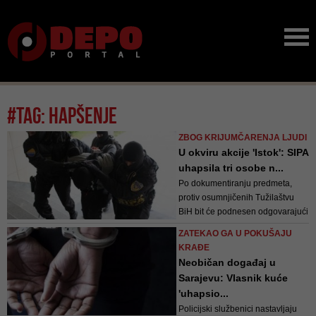
#tag: hapšenje
ZBOG KRIJUMČARENJA LJUDI
U okviru akcije 'Istok': SIPA
uhapsila tri osobe n...
Po dokumentiranju predmeta,
protiv osumnjičenih Tužilaštvu
BiH bit će podnesen odgovarajući
izvještaj.
ZATEKAO GA U POKUŠAJU
KRAĐE
Neobičan događaj u
Sarajevu: Vlasnik kuće
'uhapsio...
Policijski službenici nastavljaju