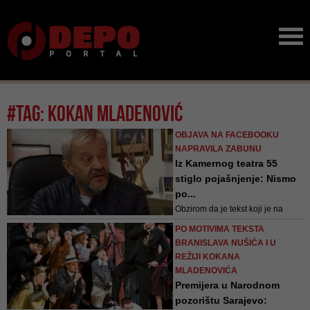
#tag: kokan mladenović
OBJAVA NA FACEBOOKU
NAPRAVILA ZABUNU
Iz Kamernog teatra 55
stiglo pojašnjenje: Nismo
po...
Obzirom da je tekst koji je na
svom Facebook profilu objavio
PO MOTIVIMA TEKSTA
reditelj Kokan Mladenović, sa
BRANISLAVA NUŠIĆA I U
supotpisnikom Darkom
REŽIJI KOKANA
Cvijetićem, piscem romana
MLADENOVIĆA
„Schindlerov lift“, u pojedinim
Premijera u Narodnom
medijima prezentiran kao odluka i
pozorištu Sarajevo:
stav Kamernog teatra 55,