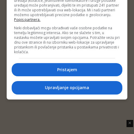
uređaja (kolačiće, jedinstvene identifikatore i druge podatke
Copyright © 2014 Depo Portal
uređaja) može pohranjivati, dijeliti te im pristupati 241 partner
Impressum
Kontakt
Marketing
Privatnost korisnika
ili ih može upotrebljavati ova web-lokacija. Mi i naši partneri
O nama
možemo upotrebljavati precizne podatke o geolociranju.
Popis partnera.
Neki dobavljači mogu obrađivati vaše osobne podatke na
temelju legitimnog interesa. Ako se ne slažete s tim, u
nastavku možete upravljati svojim opcijama. Potražite vezu pri
dnu ove stranice ili na izborniku web-lokacije za upravljanje
pristankom ili povlačenje pristanka u postavkama privatnosti i
kolačića.
Pristajem
Upravljanje opcijama
✕