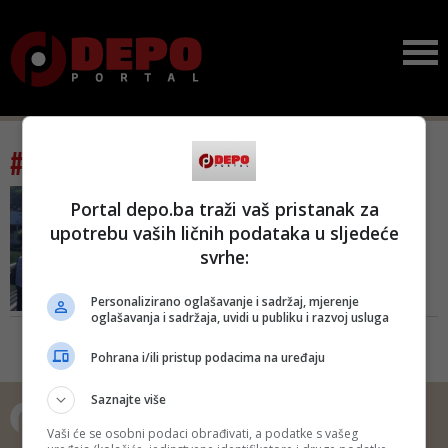
#tag: masove grobnice
UOČI KOLEKTIVNE DŽENAZE
Portal depo.ba traži vaš pristanak za
KOJA ĆE BITI KLANJANA U
upotrebu vaših ličnih podataka u sljedeće
SRIJEDU
svrhe:
Kolona s posmrtnim
ostacima žrtava u
Prijedoru nak...
Personalizirano oglašavanje i sadržaj, mjerenje
oglašavanja i sadržaja, uvidi u publiku i razvoj usluga
Kolektivna šehidska dženaza za
16 žrtava bit će klanjana u srijedu,
Pohrana i/ili pristup podacima na uređaju
20. jula, te će se još jednom
podsjetiti na zločin kada je samo
Saznajte više
u jednom danu ubijeno više od
800 Bošnjaka i Hrvata iz doline
Vaši će se osobni podaci obrađivati, a podatke s vašeg
Sane