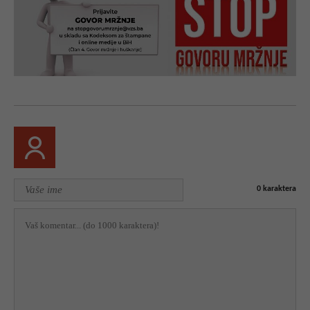
0
karaktera