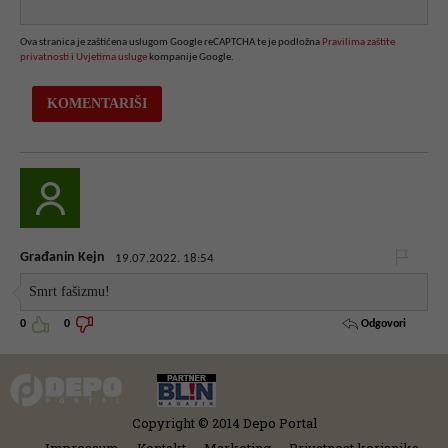
Ova stranica je zaštićena uslugom Google reCAPTCHA te je podložna
Pravilima zaštite
privatnosti
i
Uvjetima usluge
kompanije Google.
Građanin Kejn
19.07.2022. 18:54
Smrt fašizmu!
Odgovori
0
0
Copyright © 2014 Depo Portal
Impressum
Kontakt
Marketing
Privatnost korisnika