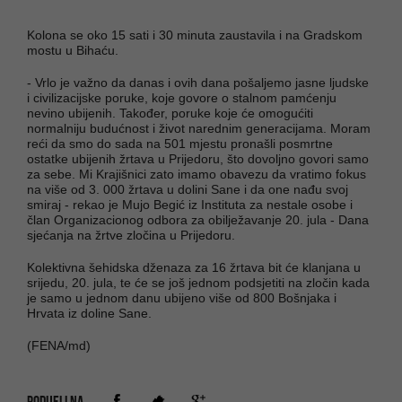
Kolona se oko 15 sati i 30 minuta zaustavila i na Gradskom
mostu u Bihaću.
- Vrlo je važno da danas i ovih dana pošaljemo jasne ljudske
i civilizacijske poruke, koje govore o stalnom pamćenju
nevino ubijenih. Također, poruke koje će omogućiti
normalniju budućnost i život narednim generacijama. Moram
reći da smo do sada na 501 mjestu pronašli posmrtne
ostatke ubijenih žrtava u Prijedoru, što dovoljno govori samo
za sebe. Mi Krajišnici zato imamo obavezu da vratimo fokus
na više od 3. 000 žrtava u dolini Sane i da one nađu svoj
smiraj - rekao je Mujo Begić iz Instituta za nestale osobe i
član Organizacionog odbora za obilježavanje 20. jula - Dana
sjećanja na žrtve zločina u Prijedoru.
Kolektivna šehidska dženaza za 16 žrtava bit će klanjana u
srijedu, 20. jula, te će se još jednom podsjetiti na zločin kada
je samo u jednom danu ubijeno više od 800 Bošnjaka i
Hrvata iz doline Sane.
(FENA/md)
PODIJELI NA