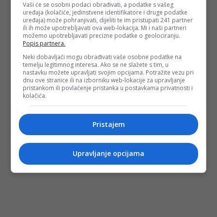
Vaši će se osobni podaci obrađivati, a podatke s vašeg
uređaja (kolačiće, jedinstvene identifikatore i druge podatke
uređaja) može pohranjivati, dijeliti te im pristupati 241 partner
ili ih može upotrebljavati ova web-lokacija. Mi i naši partneri
možemo upotrebljavati precizne podatke o geolociranju.
Popis partnera.
Neki dobavljači mogu obrađivati vaše osobne podatke na
temelju legitimnog interesa. Ako se ne slažete s tim, u
nastavku možete upravljati svojim opcijama. Potražite vezu pri
dnu ove stranice ili na izborniku web-lokacije za upravljanje
pristankom ili povlačenje pristanka u postavkama privatnosti i
kolačića.
Pristajem
Upravljanje opcijama