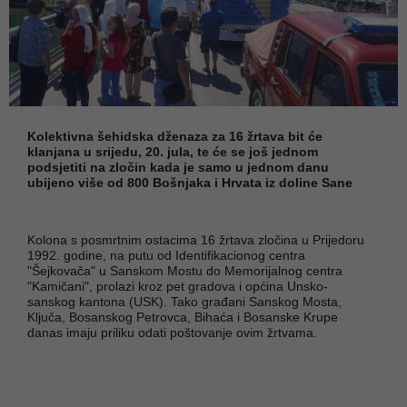
Kolektivna šehidska dženaza za 16 žrtava bit će
klanjana u srijedu, 20. jula, te će se još jednom
podsjetiti na zločin kada je samo u jednom danu
ubijeno više od 800 Bošnjaka i Hrvata iz doline Sane
Kolona s posmrtnim ostacima 16 žrtava zločina u Prijedoru
1992. godine, na putu od Identifikacionog centra
"Šejkovača" u Sanskom Mostu do Memorijalnog centra
"Kamičani", prolazi kroz pet gradova i općina Unsko-
sanskog kantona (USK). Tako građani Sanskog Mosta,
Ključa, Bosanskog Petrovca, Bihaća i Bosanske Krupe
danas imaju priliku odati poštovanje ovim žrtvama.