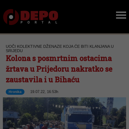
UOČI KOLEKTIVNE DŽENAZE KOJA ĆE BITI KLANJANA U
SRIJEDU
Kolona s posmrtnim ostacima
žrtava u Prijedoru nakratko se
zaustavila i u Bihaću
19.07.22, 16:53h
Hronika