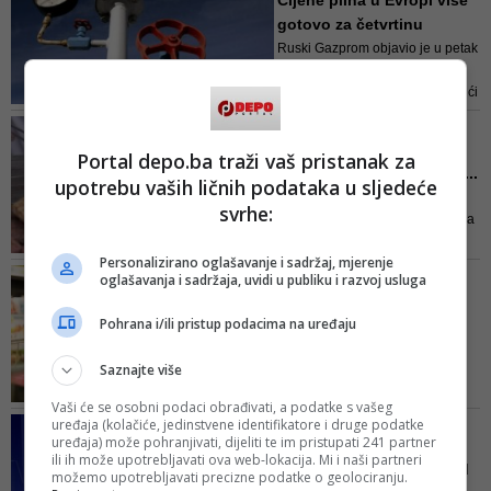
Cijene plina u Evropi više
određene probleme
gotovo za četvrtinu
Ruski Gazprom objavio je u petak
da do daljnjeg neće slati plin u
Evropu Sjevernim tokom 1 budući
da je utvrđeno da na glavnoj
OMILJENI SPECIJALITET
plinskoj turbini na kompresorskoj
Skočile cijene - ćevapi
Portal depo.ba traži vaš pristanak za
stanici Portovaja u blizini Sankt
nikad skuplji: 'Kontrole s...
Peterburga curi ulje
upotrebu vaših ličnih podataka u sljedeće
Kako ističu iz nekih roštiljnica u
svrhe:
gradu, trenutno su cijene veće za
0,50 do jednu KM, dok druge
Personalizirano oglašavanje i sadržaj, mjerenje
ćevabdžinice koje nisu još
INSAJDERSKE TAJNE
oglašavanja i sadržaja, uvidi u publiku i razvoj usluga
poskupjele tvrde da će do toga
Zaposlenici trgovina
ubrzo morati doći
savjetuju: 13
Pohrana i/ili pristup podacima na uređaju
nevjerovatnih t...
Saznajte više
U nastavku donosimo efikasne
trikove za smanjenje i uštedu
Vaši će se osobni podaci obrađivati, a podatke s vašeg
novca u trgovini mješovitom
uređaja (kolačiće, jedinstvene identifikatore i druge podatke
FARUK HADŽIĆ, EKONOMSKI
robom, i to od prema
uređaja) može pohranjivati, dijeliti te im pristupati 241 partner
ANALITIČAR
ili ih može upotrebljavati ova web-lokacija. Mi i naši partneri
zaposlenicima koji znaju sve
'Struku brine da bi već od
možemo upotrebljavati precizne podatke o geolociranju.
insajderske tajne trgovina