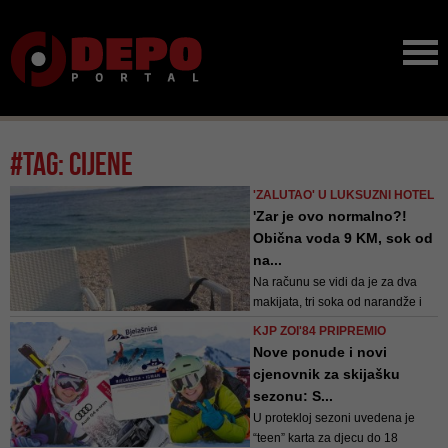
#tag: cijene
'ZALUTAO' U LUKSUZNI HOTEL
'Zar je ovo normalno?!
Obična voda 9 KM, sok od
na...
Na računu se vidi da je za dva
makijata, tri soka od narandže i
dvije vode platio 42 eura (84 KM)
KJP ZOI'84 PRIPREMIO
Nove ponude i novi
cjenovnik za skijašku
sezonu: S...
U protekloj sezoni uvedena je
“teen” karta za djecu do 18