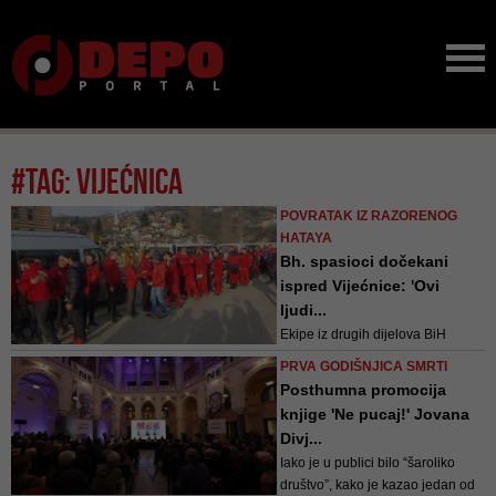
#tag: vijećnica
POVRATAK IZ RAZORENOG
HATAYA
Bh. spasioci dočekani
ispred Vijećnice: 'Ovi
ljudi...
Ekipe iz drugih dijelova BiH
nastavile su put ka svojim
PRVA GODIŠNJICA SMRTI
domovima, dok je za spasioce u
Posthumna promocija
Sarajevu organizovan doček u
knjige 'Ne pucaj!' Jovana
Centru za operacije deminiranja i
Divj...
uklanjanja NUS-a u Azićima na
Iako je u publici bilo “šaroliko
Ilidži
društvo”, kako je kazao jedan od