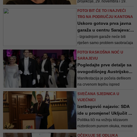
projekcije, 29. novembra i 19.
decembra, ulaz za prijatelje
FOTO/ BIT ĆE TO I NAJVEĆI
Projekta Ars Aevi, i za posjetitelje
TRG NA PODRUČJU KANTONA
video izložbe ANUR ART, bit će
Uskoro gotova prva javna
sloboda
garaža u centru Sarajeva:...
- Izgradnjom garaže neće biti
riješen samo problem saobraćaja
u mirovanju, već će istovremeno
FOTO/ RASKOŠNA NOĆ U
biti izgrađen i višenamjenski trg
SARAJEVU
koji će svojom površinom biti
Pogledajte prve detalje sa
najveći na području tog kantona -
ovogodišnjeg Austrijsko...
kazao je načelnik Hadžibajrić
Manifestacija je počela defileom
na crvenom tepihu ispred
Vijećnice, a ambasadorica
SVEČANA SJEDNICA U
Austrije Ulrike Hartmann izrazila
VIJEĆNICI
je zadovoljstvo da je bal postao
Izetbegović najavio: SDA
neizostavan događaj u kulturnom
ide u promjene! Uključit ...
kalendaru Sarajeva
Politika liči na vožnju klizavom
nizbrdicom punom okuka, morate
nekad usporiti, da ne prokližete i
OČEKUJE SE ODLUKA