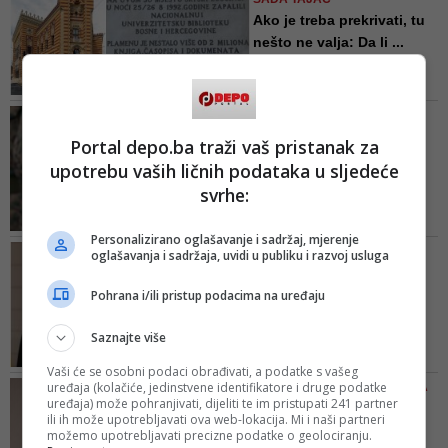
pripadnika Oružanih snaga BiH,
Ako je treba prekrivati, tu
koje dovodi do povrede odredaba
nešto ne valja: Da li ...
Etičkog kodeksa ponašanja i
Sarajevo je glavni grad Bosne i
narušavanja ugleda Oružanih
Hercegovine i kao takvo ima
snaga BiH
odgovornost ne samo prema
UDRUŽENJE BH NOVINARI
vlastitoj prošlosti, već i prošlosti
ZAHTIJEVA POKRETANJE
Portal depo.ba traži vaš pristanak za
države... Odgovornost bez
ISTRAGE
kompromisa, ali sa historijskim
upotrebu vaših ličnih podataka u sljedeće
Pripadnik OSBiH prijetio
činjenicama!
svrhe:
novinaru Eldinu
Hadžoviću...
Personalizirano oglašavanje i sadržaj, mjerenje
Zabrinjavajuće je da osobe poput
U ČEMU JE PROBLEM S
oglašavanja i sadržaja, uvidi u publiku i razvoj usluga
Vahida Hote, kojima
PLOČOM NA VIJEĆNICI
profesionalna dužnost nalaže da
Da li je gradonačelnica
Pohrana i/ili pristup podacima na uređaju
štite podjednako sve građane
Sarajeva pala već na
Bosne i Hercegovine, njihova
prvom...
Saznajte više
prava i slobode, koriste ovakav
Obrazovanu, ali neobaviještenu
vokabular i otvoreno prijete
Vaši će se osobni podaci obrađivati, a podatke s vašeg
gradonačelnicu neophodno je
fizičkim nasiljem nad novinarima
uređaja (kolačiće, jedinstvene identifikatore i druge podatke
BENJAMINA KARIĆ POSLALA
podsjetiti na još jednu pravno
uređaja) može pohranjivati, dijeliti te im pristupati 241 partner
samo zato što se ne...
JASNU PORUKU PRVIM
ili ih može upotrebljavati ova web-lokacija. Mi i naši partneri
obvezujuću činjenicu u vezi sa
KOMŠIJAMA
možemo upotrebljavati precizne podatke o geolociranju.
sramnom pločom na Vijećnici.