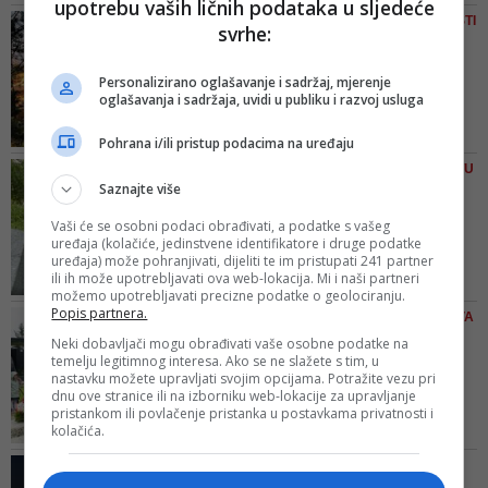
upotrebu vaših ličnih podataka u sljedeće
U toku je dokumentovanje
FESTIVAL ULIČNE UMJETNOSTI
svrhe:
predmeta nakon čega će protiv S.
U SARAJEVU
M. Okružnom javnom tužilaštvu
'Pjevamo borbene' u
Istočno Sarajevo biti dostavljen
Personalizirano oglašavanje i sadržaj, mjerenje
Spomen-parku Vraca:
oglašavanja i sadržaja, uvidi u publiku i razvoj usluga
izvještaj o počinjenom krivičnom
Koncert re...
djelu - naveli su iz PU Istočno
Prostor na Vracama bit će
Pohrana i/ili pristup podacima na uređaju
Sarajevo
prilagođen koncertu za sjedenje,
MINISTAR MANDIĆ NA MJESTU
a zbog ograničenog kapaciteta
Saznajte više
DOGAĐAJA
broj ulaznica je limitiran
Vlada KS se izvinila zbog
Vaši će se osobni podaci obrađivati, a podatke s vašeg
netačne informacije o v...
uređaja (kolačiće, jedinstvene identifikatore i druge podatke
uređaja) može pohranjivati, dijeliti te im pristupati 241 partner
Mandić je istakao kako je sretan
ili ih može upotrebljavati ova web-lokacija. Mi i naši partneri
što informacija o navodnom
možemo upotrebljavati precizne podatke o geolociranju.
vandalizmu nije tačna
Popis partnera.
FOTO/ CENTRALNA PROSLAVA
DANA POBJEDE NAD
Neki dobavljači mogu obrađivati vaše osobne podatke na
temelju legitimnog interesa. Ako se ne slažete s tim, u
FAŠIZMOM
nastavku možete upravljati svojim opcijama. Potražite vezu pri
Raif Dizdarević zapalio
dnu ove stranice ili na izborniku web-lokacije za upravljanje
Vječnu vatru na Vracama
pristankom ili povlačenje pristanka u postavkama privatnosti i
kolačića.
na...
Uime Vlade KS-a sudionike
VRAĆANJE SJAJA SIMBOLU
manifestacije pozdravio je
ANTIFAŠISTIČKE BORBE