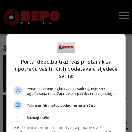
#tag: odlikovanja
KONTROVERZNE ODLUKE O
Portal depo.ba traži vaš pristanak za
ODLIKOVANJIMA
upotrebu vaših ličnih podataka u sljedeće
Šta Milanović (opet) radi?
svrhe:
Moglo bi biti svega: Ka...
Zoran Milanović dosad je uspio
Personalizirano oglašavanje i sadržaj, mjerenje
vratiti odlikovanja Glavašu,
oglašavanja i sadržaja, uvidi u publiku i razvoj usluga
odlikovati generala Zlatana Miju
GOVOR ZORANA MILANOVIĆA
Jelića, da bi se ove godine
NA KNINSKOJ TVRĐAVI
Pohrana i/ili pristup podacima na uređaju
odlučio nagraditi Vojnu policiju
Vjerujem da će ovu dobru
HVO-a i brigadu za posebne
namjeru shvatiti i naši p...
Saznajte više
namjene ‘Ludvig Pavlović’...
Nadam se da nitko više nikada iz
Vaši će se osobni podaci obrađivati, a podatke s vašeg
pozicije Republike Hrvatske neće