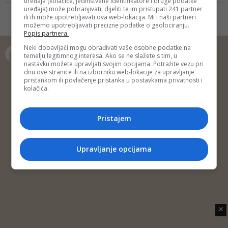
uređaja (kolačiće, jedinstvene identifikatore i druge podatke
ovakva odlikovanja davati ratnim
uređaja) može pohranjivati, dijeliti te im pristupati 241 partner
zapovjednicima, što znači da rata
ili ih može upotrebljavati ova web-lokacija. Mi i naši partneri
možemo upotrebljavati precizne podatke o geolociranju.
više neće biti. Živjela naša
Popis partnera.
domovina, živjela Hrvatska -
poručio je večeras Milanović uoči
Neki dobavljači mogu obrađivati vaše osobne podatke na
temelju legitimnog interesa. Ako se ne slažete s tim, u
proslave godišnjice "Oluje"
nastavku možete upravljati svojim opcijama. Potražite vezu pri
Copyright © 2014 Depo Portal
dnu ove stranice ili na izborniku web-lokacije za upravljanje
pristankom ili povlačenje pristanka u postavkama privatnosti i
Impressum
Kontakt
Marketing
Privatnost korisnika
kolačića.
O nama
Pristajem
Upravljanje opcijama
✕