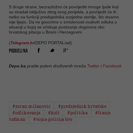
S druge strane, bezrazložno će povrijediti mnoge ljude koji
su stradali isključivo zbog svog porijekla, a povrijedit će ih
netko na funkciji predsjednika susjedne zemlje, što stvarno
nije lijepo. Da ne govorimo o smislenosti ovakvih odluka u
situaciji u kojoj se očekuje postizanje dogovora oko
hrvatskog pitanja u Bosni i Hercegovini.
(
Telegram.hr
/DEPO PORTAL/ad)
PODIJELI NA
Depo.ba
pratite putem društvenih mreža
Twitter
i
Facebook
#zoran milanović
#predsjednik hrvatske
#odlikovanja
#kult
#politika
#franjo
tuđman
#vojna policija hvo