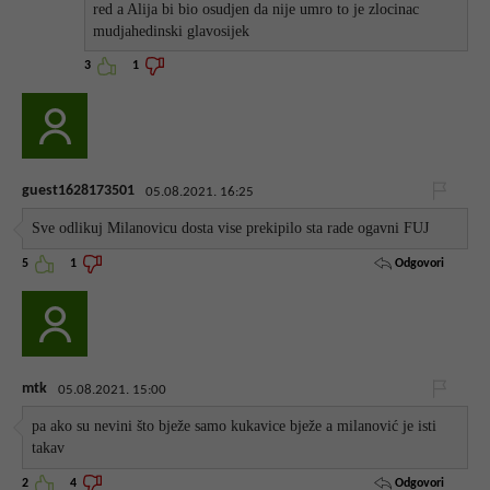
red a Alija bi bio osudjen da nije umro to je zlocinac
mudjahedinski glavosijek
3
1
guest1628173501
05.08.2021. 16:25
Sve odlikuj Milanovicu dosta vise prekipilo sta rade ogavni FUJ
Odgovori
5
1
mtk
05.08.2021. 15:00
pa ako su nevini što bježe samo kukavice bježe a milanović je isti
takav
Odgovori
2
4