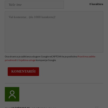
0
karaktera
Ova stranica je zaštićena uslugom Google reCAPTCHA te je podložna
Pravilima zaštite
privatnosti
i
Uvjetima usluge
kompanije Google.