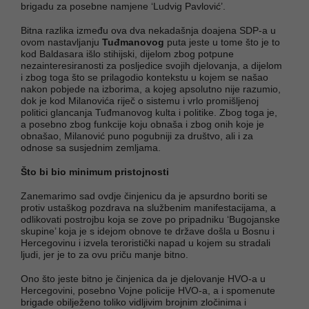
brigadu za posebne namjene ‘Ludvig Pavlović’.
Bitna razlika između ova dva nekadašnja doajena SDP-a u
ovom nastavljanju
Tuđmanovog
puta jeste u tome što je to
kod Baldasara išlo stihijski, dijelom zbog potpune
nezainteresiranosti za posljedice svojih djelovanja, a dijelom
i zbog toga što se prilagodio kontekstu u kojem se našao
nakon pobjede na izborima, a kojeg apsolutno nije razumio,
dok je kod Milanovića riječ o sistemu i vrlo promišljenoj
politici glancanja Tuđmanovog kulta i politike. Zbog toga je,
a posebno zbog funkcije koju obnaša i zbog onih koje je
obnašao, Milanović puno pogubniji za društvo, ali i za
odnose sa susjednim zemljama.
Što bi bio minimum pristojnosti
Zanemarimo sad ovdje činjenicu da je apsurdno boriti se
protiv ustaškog pozdrava na službenim manifestacijama, a
odlikovati postrojbu koja se zove po pripadniku ‘Bugojanske
skupine’ koja je s idejom obnove te države došla u Bosnu i
Hercegovinu i izvela teroristički napad u kojem su stradali
ljudi, jer je to za ovu priču manje bitno.
Ono što jeste bitno je činjenica da je djelovanje HVO-a u
Hercegovini, posebno Vojne policije HVO-a, a i spomenute
brigade obilježeno toliko vidljivim brojnim zločinima i