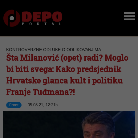
KONTROVERZNE ODLUKE O ODLIKOVANJIMA
Šta Milanović (opet) radi? Moglo
bi biti svega: Kako predsjednik
Hrvatske glanca kult i politiku
Franje Tuđmana?!
05.08.21, 12:21h
Front