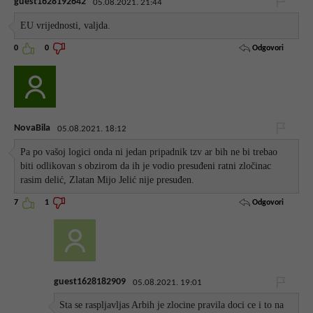
guest1628192642
05.08.2021. 21:44
EU vrijednosti, valjda.
Odgovori
0
0
NovaBila
05.08.2021. 18:12
Pa po vašoj logici onda ni jedan pripadnik tzv ar bih ne bi trebao
biti odlikovan s obzirom da ih je vodio presuđeni ratni zločinac
rasim delić, Zlatan Mijo Jelić nije presuđen.
Odgovori
7
1
guest1628182909
05.08.2021. 19:01
Sta se raspljavljas Arbih je zlocine pravila doci ce i to na