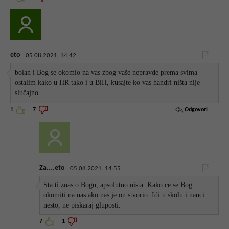
eto
05.08.2021. 14:42
bolan i Bog se okomio na vas zbog vaše nepravde prema svima
ostalim kako u HR tako i u BiH, kusajte ko vas handri ništa nije
slučajno.
Odgovori
1
7
Za....eto
05.08.2021. 14:55
Sta ti znas o Bogu, apsolutno nista. Kako ce se Bog
okomiti na nas ako nas je on stvorio. Idi u skolu i nauci
nesto, ne piskaraj gluposti.
7
1