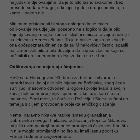
neljudskim djelovanjima, da je to bilo jasno svakome i bez
presude suda u Haagu, u kojoj se jedni i drugi spominju, a
kamo li nakon nje.
Minimum pristojnosti bi stoga nalagao da se takvo
odlikovanje ne udjeljuje, posebno ne s logikom da je bilo
koje djelovanje moglo izbrisati ključni smisao te vojne policije
u djelovanju Herceg-Bosne. To je otprilike logika po kojoj bi
ona općepoznata činjenica da su Mihailovićevi četnici spasili
par američkih pilota bila dovoljna da izbriše zločine koje su
počinili ili da zanemarimo ideju za koju su se borili.
Odlikovanja ne mijenjaju činjenice
HVO se u Hercegovini ‘93. borio za teritorij i stvaranje
paradržave u kojoj nije bilo mjesta za Bošnjake, zbog čega
su ti ljudi masovno odvođeni u logore i protjerivani iz svojih
kuća, dok su neprocjenjivi spomenici kulture, kao što su
mostarski Stari most, te čaršije u Počitelju i Stocu srušeni do
temelja s ciljem provođenja projekta etničkog čišćenja.
Nema, naravno nikakve razlike između granatiranja
Dubrovnika i ovoga. I nikakva odlikovanja koja će Milanović
udijeliti ovim postrojbama neće promijeniti činjenice. Kao što
ih nije moglo promijeniti ni to što su imali jasnu podršku
Franje Tuđmana svojevremeno.