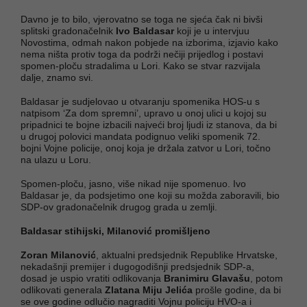
Davno je to bilo, vjerovatno se toga ne sjeća čak ni bivši
splitski gradonačelnik
Ivo Baldasar
koji je u intervjuu
Novostima, odmah nakon pobjede na izborima, izjavio kako
nema ništa protiv toga da podrži nečiji prijedlog i postavi
spomen-ploču stradalima u Lori. Kako se stvar razvijala
dalje, znamo svi.
Baldasar je sudjelovao u otvaranju spomenika HOS-u s
natpisom ‘Za dom spremni’, upravo u onoj ulici u kojoj su
pripadnici te bojne izbacili najveći broj ljudi iz stanova, da bi
u drugoj polovici mandata podignuo veliki spomenik 72.
bojni Vojne policije, onoj koja je držala zatvor u Lori, točno
na ulazu u Loru.
Spomen-ploču, jasno, više nikad nije spomenuo. Ivo
Baldasar je, da podsjetimo one koji su možda zaboravili, bio
SDP-ov gradonačelnik drugog grada u zemlji.
Baldasar stihijski, Milanović promišljeno
Zoran Milanović
, aktualni predsjednik Republike Hrvatske,
nekadašnji premijer i dugogodišnji predsjednik SDP-a,
dosad je uspio vratiti odlikovanja
Branimiru Glavašu
, potom
odlikovati generala
Zlatana Miju Jelića
prošle godine, da bi
se ove godine odlučio nagraditi Vojnu policiju HVO-a i