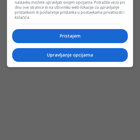
nastavku možete upravljati svojim opcijama. Potražite vezu pri
dnu ove stranice ili na izborniku web-lokacije za upravljanje
pristankom ili povlačenje pristanka u postavkama privatnosti i
kolačića.
Pristajem
Upravljanje opcijama