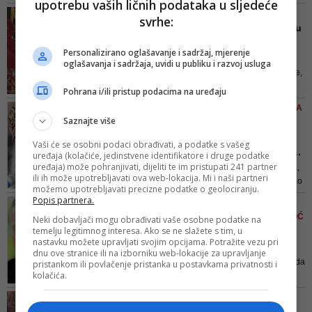
upotrebu vaših ličnih podataka u sljedeće
potrebu potaknuti vjernike da tugu
BiH, objavio je D...
POGLAVAR SPC U IZOLACIJI
svrhe:
pretvore u suosjećanje, u
Dva dana nakon liturgije u
solidarnost s onima koji stradaju,
Banjaluci: Patrijarh Po...
s onima koji sada ostaju bez
Personalizirano oglašavanje i sadržaj, mjerenje
"Njegova Svetost ima veoma
svojih domova i koji traže utočište
oglašavanja i sadržaja, uvidi u publiku i razvoj usluga
blage simptome virusne infekcije,
i sigurnost
određena mu je odgovarajuća
Pohrana i/ili pristup podacima na uređaju
terapija i poštuje sve
NAKON POSJETE POGLAVARA
epidemiološke mjere. Putem
Saznajte više
SPC SARAJEVU
elektronskih komunikacija u
'Vaša Svetosti, povucite
stalnom je kontaktu sa
Vaši će se osobni podaci obrađivati, a podatke s vašeg
ove riječi': Zbog Mektiće...
uređaja (kolačiće, jedinstvene identifikatore i druge podatke
suradnicima i administrativne
uređaja) može pohranjivati, dijeliti te im pristupati 241 partner
Malo je gradova poput Sarajeva,
poslove obavlja potpuno
ili ih može upotrebljavati ova web-lokacija. Mi i naši partneri
u Evropi skoro da ih nema, kazao
nesmetano", n...
možemo upotrebljavati precizne podatke o geolociranju.
je patrijarh
Popis partnera.
KAO SRBIN I BOSANAC MOLI
POGLAVARA SPC-A ZA POMOĆ
Neki dobavljači mogu obrađivati vaše osobne podatke na
temelju legitimnog interesa. Ako se ne slažete s tim, u
Mijatović pisao patrijarhu
nastavku možete upravljati svojim opcijama. Potražite vezu pri
Porfiriju zbog crkve u ...
dnu ove stranice ili na izborniku web-lokacije za upravljanje
Prije nekoliko godina ste istakli da
pristankom ili povlačenje pristanka u postavkama privatnosti i
kolačića.
ćete cijelim svojim bićem uz
milost Božju raditi na povezivanju
DVOMILENIJUMSKA PRAKSA
ljudi i uspostavljanju mostova
CRKVE