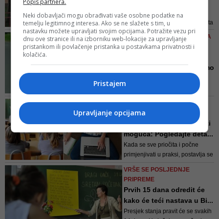
nastave jer ne želi nositi
Popis partnera.
ma...
Neki dobavljači mogu obrađivati vaše osobne podatke na
temelju legitimnog interesa. Ako se ne slažete s tim, u
Direktor škole kaže da je dva sata
nastavku možete upravljati svojim opcijama. Potražite vezu pri
pokušavao urazumiti kolegu da
PET DOMAĆIH PREPARATA ZA
dnu ove stranice ili na izborniku web-lokacije za upravljanje
se pridržava preporuka ali
pristankom ili povlačenje pristanka u postavkama privatnosti i
ZAŠTITU ORGANIZMA
bezuspješno
kolačića.
Povratak u školu treba
snažan imunitet: Nije samo
...
Pristajem
Akutne bolesti disajnog sistema
su najčešće bolesti savremenog
SVAKI DAN MJERI SE
čovjeka od kojih odrasle osobe
Upravljanje opcijama
TEMPERATURA
obolijevaju u prosjeku do 5 puta
Hoće li nastava uopće biti
godišnje, a školska djeca obole i
moguća: Pogledajte deta...
dva puta više u toku jedne godine
Kada se sve priočita i počne
primjenjivati u praksi, postavlja se
neminovno pitanje - hoće li
VRŠE SE POSLJEDNJE
nastava uopće biti moguća?!
PRIPREME
Prvih 15 dana odredit će
kako će teći nastava u Bi...
Presjek stanja pravit će se svakih