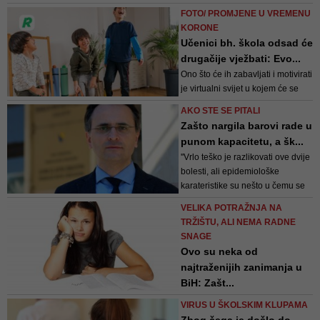
zaštite i da se ne održavaju javni
FOTO/ PROMJENE U VREMENU
skupovi
KORONE
Učenici bh. škola odsad će
drugačije vježbati: Evo...
Ono što će ih zabavljati i motivirati
je virtualni svijet u kojem će se
susretati i natjecati s učenicima iz
AKO STE SE PITALI
svog razreda i škole, ali i ostalih
Zašto nargila barovi rade u
škola iz države
punom kapacitetu, a šk...
''Vrlo teško je razlikovati ove dvije
bolesti, ali epidemiološke
karateristike su nešto u čemu se
razlikuju. Što se tiče samih
VELIKA POTRAŽNJA NA
znakova, to je vrlo slično'', dodao
TRŽIŠTU, ALI NEMA RADNE
je Musa
SNAGE
Ovo su neka od
najtraženijih zanimanja u
BiH: Zašt...
Brojni mladi koji nisu završili neka
VIRUS U ŠKOLSKIM KLUPAMA
od navedenih zanimanja u