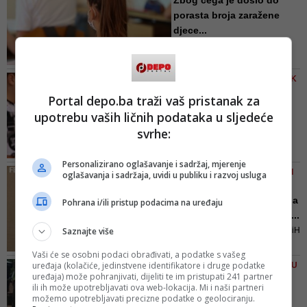
Zbog čega je došlo do
kasnijoj dobi odlučuju se za
porasta broja zaražene
prekvalifikaciju, a sve to zbog
djece...
nemogućnosti pronalaska posla u
On je podsjetio da su djeca od
struci za koju su završili školu
šestog razreda, pa naviše
obavezna da nose masku tokom
SAUDIN SIVRO, PREDSJEDNIK
nastave, a nastavnici su dužni da
SINDIKATA
Portal depo.ba traži vaš pristanak za
ih upozoravaju na značaj nošenja
Svi učenici se od
upotrebu vaših ličnih podataka u sljedeće
maski, kao i roditelji
ponedjeljka vraćaju u
svrhe:
školske kl...
Od svih aktera očekuje da će i
Personalizirano oglašavanje i sadržaj, mjerenje
dalje voditi računa o tri bitne stvari
NOVA PRAVILA - APSURDNA I
oglašavanja i sadržaja, uvidi u publiku i razvoj usluga
koje čuvaju zdravlje svih: čist,
(NE)SPROVODIVA
dezinficiran i provjetren prostora,
Goran Čerkez odgovara na
Pohrana i/ili pristup podacima na uređaju
distanca od dva metra, nošenje
pitanje: Kako će se sada ...
zaštitne maske
Saznajte više
Pomoćnik ministra zdravstva FBiH
Goran Čerkez dao je svoje
Vaši će se osobni podaci obrađivati, a podatke s vašeg
mišljenje o ovom problemu, a
uređaja (kolačiće, jedinstvene identifikatore i druge podatke
NE NAZIRE SE KRAJ DRAME U
izrazio ga je na svom Facebook
uređaja) može pohranjivati, dijeliti te im pristupati 241 partner
BH. GRADIĆU
profilu
ili ih može upotrebljavati ova web-lokacija. Mi i naši partneri
Nastavnik udaljen sa
možemo upotrebljavati precizne podatke o geolociranju.