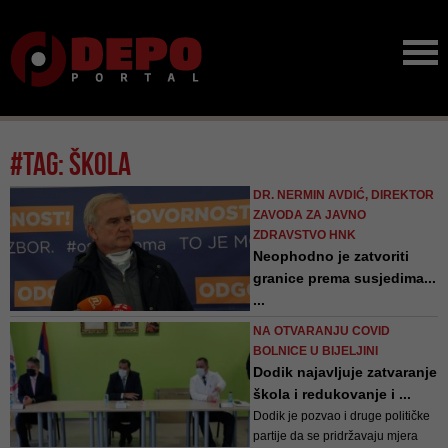
#tag: škola
DR. NERMIN AVDIĆ, DIREKTOR
ZAVODA ZA JAVNO
ZDRAVSTVO HNK
Neophodno je zatvoriti
granice prema susjedima...
...
Prije četiri sedmice imali smo
NA OTVARANJU COVID
incidencu 118 na 100.000
BOLNICE U BIJELJINI
stanovnika, a sada je 416 na sto
Dodik najavljuje zatvaranje
hiljada. U odnosu na prošlu
škola i redukovanje i ...
sedmicu imali smo povećanje od
Dodik je pozvao i druge političke
100 posto, kaže dr. Avdić
partije da se pridržavaju mjera