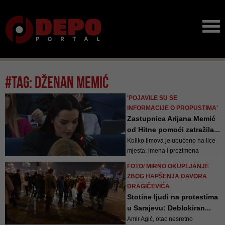
#tag: dženan memić
'POJAVILE SU SE
INFORMACIJE O PROPUSTIMA'
Zastupnica Arijana Memić
od Hitne pomoći zatražila...
Koliko timova je upućeno na lice
mjesta, imena i prezimena
članova timova, kada su krenuli,
FOTO/ MIRNO OKUPLJANJE
sa kojih punktova te kada su došli
ZBOG HAPŠENJA DAVORA
na lice mjesta. Kome je od
DRAGIČEVIĆA
povrijeđenih prvo ukazana
Stotine ljudi na protestima
pomoć, pitala je Memić
u Sarajevu: Deblokiran...
Amir Agić, otac nesretno