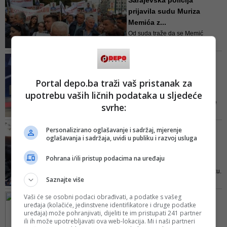
Sarajevska policija
krši Ustav BiH, zakoni i
prijavila sudu Muriza
međunarodne konvencije.
Memića z...
Kompletna farsa sporo teče samo
Od suda traže da se Memić
da bi se dobilo na vremenu,
proglasi odgovornim za učinjeni
izjavio je Feraget
prekršaj i kazni
KOLIKO JOŠ SNAGE TREBA?
'Ne mogu nas potkupiti,
nema kompromisa - osim
Portal depo.ba traži vaš pristanak za
ist...
upotrebu vaših ličnih podataka u sljedeće
Zajednička poruka očeva koji se
svrhe:
bore za pravdu i istinu oko
ubijene djece je: "Ne mogu nas
FOTO/ MIRNO OKUPLJANJE
Personalizirano oglašavanje i sadržaj, mjerenje
potkupiti. Nema kompromisa.
oglašavanja i sadržaja, uvidi u publiku i razvoj usluga
Nekoliko hiljada građana
Hoćemo samo istinu. Dženan i
na skupu u Sarajevu
Davor su ubijeni. Nema priče"
Pohrana i/ili pristup podacima na uređaju
poruč...
Ja sam ovu bitku dobio na olovku.
Saznajte više
Borba traje već dvije godine i
osam mjeseci. Svakome je jasno,
Vaši će se osobni podaci obrađivati, a podatke s vašeg
FOTO/ SLUČAJ 'DŽENAN
nakon presude, da govorimo
uređaja (kolačiće, jedinstvene identifikatore i druge podatke
MEMIĆ'
istinu. Ukazivali smo na propuste
uređaja) može pohranjivati, dijeliti te im pristupati 241 partner
Muriz Memić predao
ili ih može upotrebljavati ova web-lokacija. Mi i naši partneri
MUP-a i Tužilaštva KS. Sada